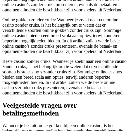
online casino’s zonder cruks presenteren, evenals de betaal- en
opnamemethoden die beschikbaar zijn voor spelers uit Nederland.
Online gokken zonder cruks: Wanneer je zoekt naar een online
casino zonder cruks, is het belangrijk om te weten dat er
verschillende soorten online gokken zonder cruks zijn. Sommige
online casinos bieden een breed scala aan opties, terwijl anderen
beperkte mogelijkheden bieden. In dit artikel zullen we de beste
online casino’s zonder cruks presenteren, evenals de betaal- en
opnamemethoden die beschikbaar zijn voor spelers uit Nederland.
Beste casino zonder cruks: Wanneer je zoekt naar een online casino
zonder cruks, is het belangrijk om te weten dat er verschillende
soorten beste casino’s zonder cruks zijn. Sommige online casinos
bieden een breed scala aan opties, terwijl anderen beperkte
mogelijkheden bieden. In dit artikel zullen we de beste online
casino’s zonder cruks presenteren, evenals de betaal- en
opnamemethoden die beschikbaar zijn voor spelers uit Nederland.
Veelgestelde vragen over
betalingsmethoden
Wanneer je besluit om te gokken bij een online casino, is het
belangrijk om te weten welke betalingsmethoden beschikbaar zijn.