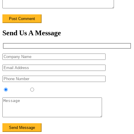
Send Us A Message
Contractor
Sub-Contractor