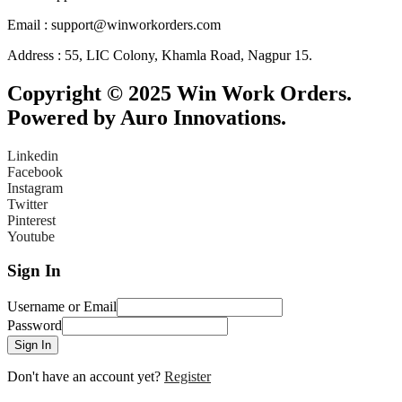
Email : support@winworkorders.com
Address : 55, LIC Colony, Khamla Road, Nagpur 15.
Copyright © 2025 Win Work Orders.
Powered by Auro Innovations.
Linkedin
Facebook
Instagram
Twitter
Pinterest
Youtube
Sign In
Username or Email
Password
Sign In
Don't have an account yet?
Register