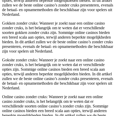
opties, terwijl anderen beperkte mogelijkheden bieden. In dit artikel
zullen we de beste online casino’s zonder cruks presenteren, evenals
de betaal- en opnamemethoden die beschikbaar zijn voor spelers uit
Nederland.
Gokken zonder cruks: Wanneer je zoekt naar een online casino
zonder cruks, is het belangrijk om te weten dat er verschillende
soorten gokken zonder cruks zijn. Sommige online casinos bieden
een breed scala aan opties, terwijl anderen beperkte mogelijkheden
bieden. In dit artikel zullen we de beste online casino’s zonder cruks
presenteren, evenals de betaal- en opnamemethoden die beschikbaar
zijn voor spelers uit Nederland.
Goksite zonder cruks: Wanneer je zoekt naar een online casino
zonder cruks, is het belangrijk om te weten dat er verschillende
opties zijn. Sommige online casinos bieden een breed scala aan
opties, terwijl anderen beperkte mogelijkheden bieden. In dit artikel
zullen we de beste online casino’s zonder cruks presenteren, evenals
de betaal- en opnamemethoden die beschikbaar zijn voor spelers uit
Nederland.
Online casino zonder cruks: Wanneer je zoekt naar een online
casino zonder cruks, is het belangrijk om te weten dat er
verschillende soorten online casino’s zonder cruks zijn. Sommige
online casinos bieden een breed scala aan opties, terwijl anderen
beperkte mogelijkheden bieden. In dit artikel zullen we de beste