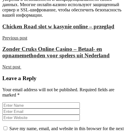
данных. Многие онлайн-казино используют защищенный
сервер и SSL-шифрование, чтобы обеспечить безопасность
вашей информации.
Chicken Road slot w kasynie online – przegląd
Previous post
Zonder Cruks Online Casino – Betaal- en
opnamemethoden voor spelers uit Nederland
Next post
Leave a Reply
Your email address will not be published.
Required fields are
marked
*
Save my name, email, and website in this browser for the next