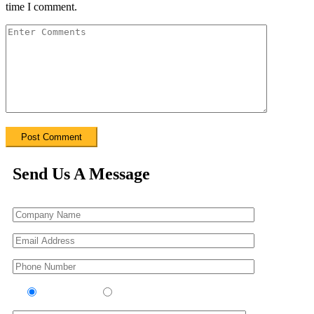
time I comment.
Send Us A Message
Contractor
Sub-Contractor