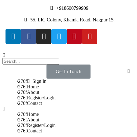
+918600799909
55, LIC Colony, Khamla Road, Nagpur 15.
Get In Touch
Sign In
Home
About
Register/Login
Contact
Home
About
Register/Login
Contact