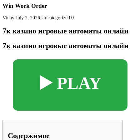
Win Work Order
Vinay
July 2, 2026
Uncategorized
0
7к казино игровые автоматы онлайн
7к казино игровые автоматы онлайн
▶️ PLAY
Содержимое