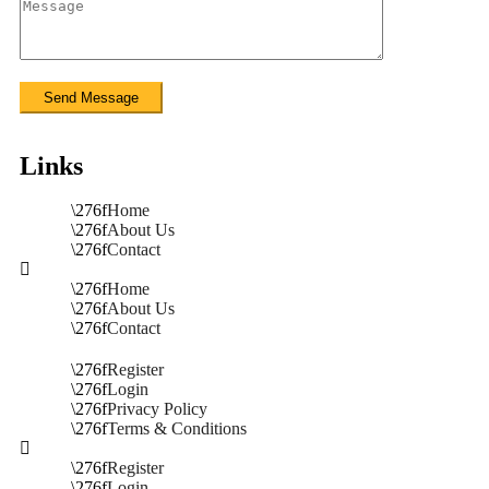
Links
Home
About Us
Contact
Home
About Us
Contact
Register
Login
Privacy Policy
Terms & Conditions
Register
Login