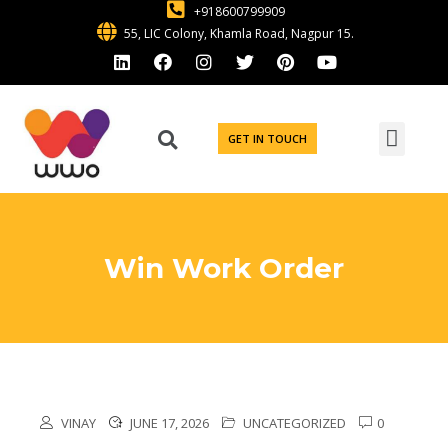
+918600799909
55, LIC Colony, Khamla Road, Nagpur 15.
GET IN TOUCH
Win Work Order
VINAY
JUNE 17, 2026
UNCATEGORIZED
0