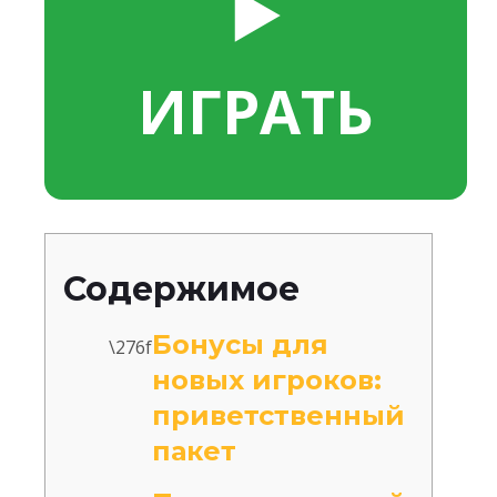
▶️
ИГРАТЬ
Содержимое
Бонусы для
новых игроков:
приветственный
пакет