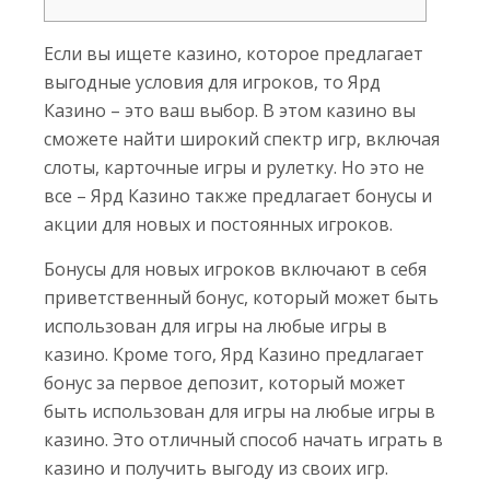
Если вы ищете казино, которое предлагает
выгодные условия для игроков, то Ярд
Казино – это ваш выбор. В этом казино вы
сможете найти широкий спектр игр, включая
слоты, карточные игры и рулетку. Но это не
все – Ярд Казино также предлагает бонусы и
акции для новых и постоянных игроков.
Бонусы для новых игроков включают в себя
приветственный бонус, который может быть
использован для игры на любые игры в
казино. Кроме того, Ярд Казино предлагает
бонус за первое депозит, который может
быть использован для игры на любые игры в
казино. Это отличный способ начать играть в
казино и получить выгоду из своих игр.