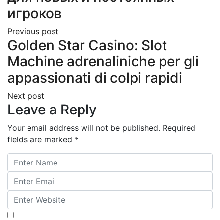
игроков
Previous post
Golden Star Casino: Slot
Machine adrenaliniche per gli
appassionati di colpi rapidi
Next post
Leave a Reply
Your email address will not be published.
Required
fields are marked
*