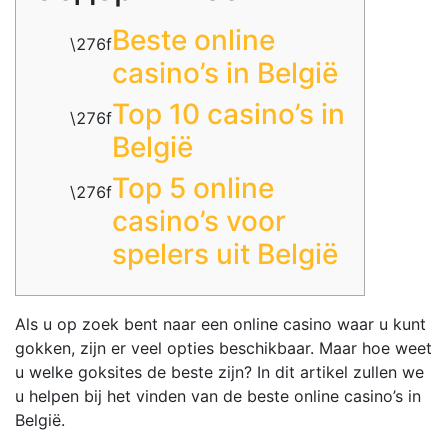
Beste online
casino’s in België
Top 10 casino’s in
België
Top 5 online
casino’s voor
spelers uit België
Als u op zoek bent naar een online casino waar u kunt
gokken, zijn er veel opties beschikbaar. Maar hoe weet
u welke goksites de beste zijn? In dit artikel zullen we
u helpen bij het vinden van de beste online casino’s in
België.