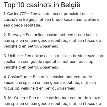
Top 10 casino’s in België
1. Casino777 – Een van de meest populaire online
casino’s in België, met een brede keuze aan spellen en
een goede reputatie.
2. Betway – Een online casino met een brede keuze
aan spellen en een goede reputatie, met een focus op
veiligheid en betrouwbaarheid.
3. Unibet – Een online casino met een brede keuze aan
spellen en een goede reputatie, met een focus op
veiligheid en betrouwbaarheid.
4. CasinoEuro – Een online casino met een brede
keuze aan spellen en een goede reputatie, met een
focus op veiligheid en betrouwbaarheid.
5. Mr Green – Een online casino met een brede keuze
aan spellen en een goede reputatie, met een focus op