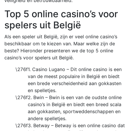
veiligheid en betrouwbaarheid.
Top 5 online casino’s voor
spelers uit België
Als een speler uit België, zijn er veel online casino’s
beschikbaar om te kiezen van. Maar welke zijn de
beste? Hieronder presenteren we de top 5 online
casino’s voor spelers uit België.
1. Casino Lugano – Dit online casino is een
van de meest populaire in België en biedt
een brede verscheidenheid aan gokkasten
en spelletjes.
2. Bwin – Bwin is een van de oudste online
casino’s in België en biedt een breed scala
aan gokkasten, sportweddenschappen en
andere spelletjes.
3. Betway – Betway is een online casino dat