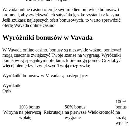
Wavada online casino oferuje swoim klientom wiele bonusów i
promocji, aby zwiększyć ich satysfakcję z korzystania z kasyna.
Jeśli szukasz najlepszych ofert bonusowych, to warto sprawdzić
ofertę Wavada online casino.
Wyróżniki bonusów w Vavada
W Vavada online casino, bonusy są niezwykle ważne, ponieważ
mogą znacznie zwiększyć Twoje szanse na wygraną. Wyróżniki
bonusów są specjalnymi ofertami, które mogą pomóc Ci zdobyć
więcej pieniędzy i zwiększyć Twoją rozgrywkę.
Wyróżniki bonusów w Vavada są następujące:
Wyróżnik
Opis
100%
10% bonus
50% bonus
bonus
Witryna
na pierwszą
Rekrutacja
na pierwsze
Wielokrotność
na
wpłatę
wygrane
każdą
wpłatę