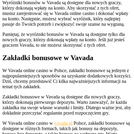
Wyróżniki bonusów w Vavada są dostępne dla nowych graczy,
którzy dokonają wpłaty na konto. Aby skorzystać z tych ofert,
musisz zarejestrować się w Vavada online casino i dokonać wpłaty
na konto. Następnie, możesz wybrać wyróżnik, który najlepiej
pasuje do Twoich potrzeb i zwiększyć swoje szanse na wygraną.
Pamiętaj, że wyróżniki bonusów w Vavada są dostępne tylko dla
nowych graczy, którzy dokonają wpłaty na konto. Jeśli już jesteś
graczem Vavada, to nie możesz skorzystać z tych ofert.
Zakładki bonusowe w Vavada
W Vavada online casino w Polsce, zakładki bonusowe są jednym z
najpopularniejszych sposobów na uzyskanie dodatkowych korzyści.
Dziś, chcemy przedstawić Ci kilka najważniejszych informacji na
temat tych zakładek.
Zakładki bonusowe w Vavada są dostępne dla nowych graczy,
którzy dokonają pierwszego depozytu. Warto zauważyć, że każda
zakładka ma swoje własne warunki i limity. Dlatego ważne jest, aby
dokładnie przeczytać regulamin przed rozpoczęciem gry.
W Vavada online casino w
vavada pl
Polsce, zakładki bonusowe są
dostępne w różnych formach, takich jak bonusy na depozyty,
bonusy bez depozytu, a także bonusy na wybrane gry. Warto