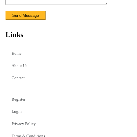
Links
Home
About Us
Contact
Register
Login
Privacy Policy
Terms & Conditions