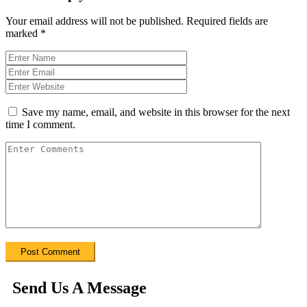
Your email address will not be published.
Required fields are
marked
*
Save my name, email, and website in this browser for the next
time I comment.
Send Us A Message