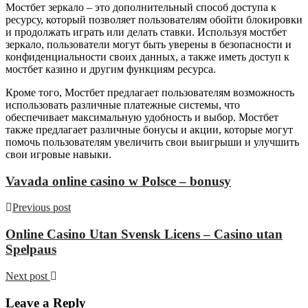
Мостбет зеркало – это дополнительный способ доступа к
ресурсу, который позволяет пользователям обойти блокировки
и продолжать играть или делать ставки. Используя мостбет
зеркало, пользователи могут быть уверены в безопасности и
конфиденциальности своих данных, а также иметь доступ к
мостбет казино и другим функциям ресурса.
Кроме того, Мостбет предлагает пользователям возможность
использовать различные платежные системы, что
обеспечивает максимальную удобность и выбор. Мостбет
также предлагает различные бонусы и акции, которые могут
помочь пользователям увеличить свои выигрыши и улучшить
свои игровые навыки.
Vavada online casino w Polsce – bonusy
Previous post
Online Casino Utan Svensk Licens – Casino utan
Spelpaus
Next post
Leave a Reply