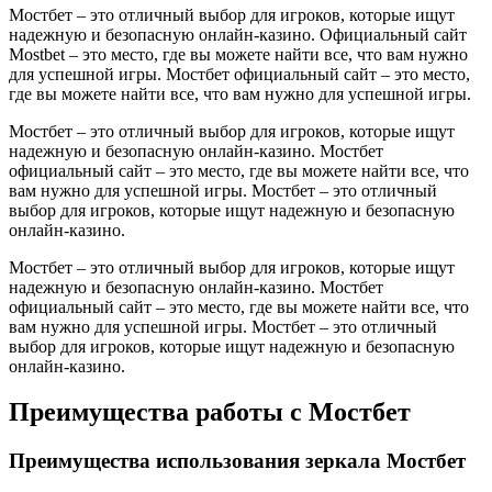
Мостбет – это отличный выбор для игроков, которые ищут
надежную и безопасную онлайн-казино. Официальный сайт
Mostbet – это место, где вы можете найти все, что вам нужно
для успешной игры. Мостбет официальный сайт – это место,
где вы можете найти все, что вам нужно для успешной игры.
Мостбет – это отличный выбор для игроков, которые ищут
надежную и безопасную онлайн-казино. Мостбет
официальный сайт – это место, где вы можете найти все, что
вам нужно для успешной игры. Мостбет – это отличный
выбор для игроков, которые ищут надежную и безопасную
онлайн-казино.
Мостбет – это отличный выбор для игроков, которые ищут
надежную и безопасную онлайн-казино. Мостбет
официальный сайт – это место, где вы можете найти все, что
вам нужно для успешной игры. Мостбет – это отличный
выбор для игроков, которые ищут надежную и безопасную
онлайн-казино.
Преимущества работы с Мостбет
Преимущества использования зеркала Мостбет