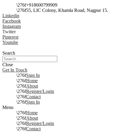
+918600799909
55, LIC Colony, Khamla Road, Nagpur 15.
Linkedin
Facebook
Instagram
Twitter
Pinterest
Youtube
Search
Close
Get In Touch
Sign In
Home
About
Register/Login
Contact
Sign In
Menu
Home
About
Register/Login
Contact