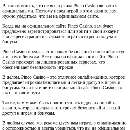
Важно помнить, что не все зеркала Pinco Casino являются
официальными. Поэтому перед игрой в этом казино, вам
нужно убедиться, что вы на официальном сайте.
Когда вы на официальном сайте Pinco Casino, вам будет
предложено зарегистрироваться или войти в свой аккаунт.
После регистрации вы сможете играть в игры и получать
бонусы.
Pinco Casino предлагает игрокам безопасный и легкий доступ
к играм и бонусам. Все игры на официальном сайте Pinco
Casino проходят на лицензированных серверах, что
обеспечивает безопасность игроков.
В целом, Pinco Casino – это отличное онлайн-казино, которое
предлагает игрокам безопасный и легкий доступ к играм и
бонусам. Если вы ищете официальный сайт Pinco Casino, то
вы на правом пути.
Также, вам может быть полезно узнать о других онлайн-
казино, которые предлагают игрокам безопасный и легкий
доступ к играм и бонусам.
В любом случае, мы рекомендуем вам играть в онлайн-казино
с осторожностью и всегда убедиться, что вы на официальном