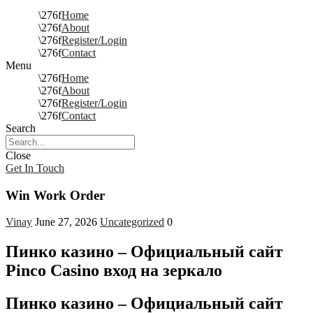
Home
About
Register/Login
Contact
Menu
Home
About
Register/Login
Contact
Search
Close
Get In Touch
Win Work Order
Vinay
June 27, 2026
Uncategorized
0
Пинко казино – Официальный сайт
Pinco Casino вход на зеркало
Пинко казино – Официальный сайт