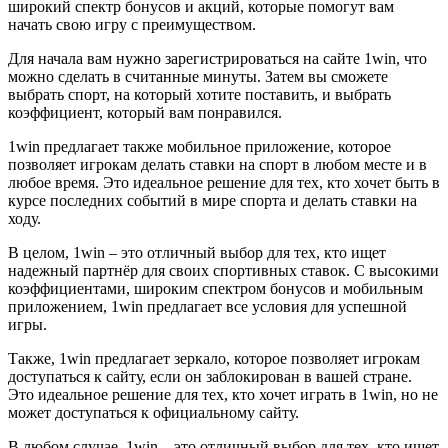
широкий спектр бонусов и акций, которые помогут вам
начать свою игру с преимуществом.
Для начала вам нужно зарегистрироваться на сайте 1win, что
можно сделать в считанные минуты. Затем вы сможете
выбрать спорт, на который хотите поставить, и выбрать
коэффициент, который вам понравился.
1win предлагает также мобильное приложение, которое
позволяет игрокам делать ставки на спорт в любом месте и в
любое время. Это идеальное решение для тех, кто хочет быть в
курсе последних событий в мире спорта и делать ставки на
ходу.
В целом, 1win – это отличный выбор для тех, кто ищет
надежный партнёр для своих спортивных ставок. С высокими
коэффициентами, широким спектром бонусов и мобильным
приложением, 1win предлагает все условия для успешной
игры.
Также, 1win предлагает зеркало, которое позволяет игрокам
доступаться к сайту, если он заблокирован в вашей стране.
Это идеальное решение для тех, кто хочет играть в 1win, но не
может доступаться к официальному сайту.
В любом случае, 1win – это отличный выбор для тех, кто ищет