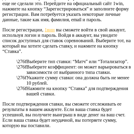
еще не сделали это. Перейдите на официальный сайт 1win,
нажмите на кнопку “Зарегистрироваться” и заполните форму
регистрации. Вам потребуется указать некоторые личные
данные, такие как имя, фамилия, email и пароль.
После регистрации,
1вин
вы сможете войти в свой аккаунт,
используя логин и пароль. Войдя в аккаунт, вы увидите
список доступных для ставок соревнований. Выберите тот, на
который вы хотите сделать ставку, и нажмите на кнопку
“Ставка”.
Выберите тип ставки: “Матч” или “Тотализатор”.
Выберите коэффициент: он может варьироваться в
зависимости от выбранного типа ставки.
Укажите сумму ставки: она должна быть не менее
10 рублей.
Нажмите на кнопку “Ставка” для подтверждения
вашей ставки.
После подтверждения ставки, вы сможете отслеживать ее
результаты в вашем аккаунте. Если ваша ставка будет
успешной, вы получите выигрыш в виде денег на ваш счет.
Если ваша ставка будет неудачной, вы потеряете сумму,
которую вы поставили.