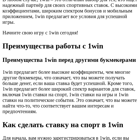
надежный партнёр для своих спортивных ставок. С высокими
коэффициентами, широким спектром бонусов и мобильным
приложением, 1win предлагает все условия для успешной
игры.
Начните свою игру с 1win сегодня!
Преимущества работы с 1win
Преимущества 1win перед другими букмекерами
1win предлагает более высокие коэффициенты, чем многие
другие букмекеры, что означает, что вы можете получать
больше денег, если ваша ставка будет успешной. Кроме того,
1win предлагает более широкий спектр вариантов для ставок,
включая 1win ставки на спорт, 1win ставки на игры и 1win
ставки на политические события. Это означает, что вы можете
найти что-то, что соответствует вашим интересам и
предпочтениям.
Как сделать ставку на спорт в 1win
Для начала, вам нужно зарегистрироваться в 1win, если вы