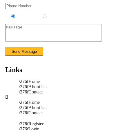
Contractor
Sub-Contractor
Links
Home
About Us
Contact
Home
About Us
Contact
Register
Login