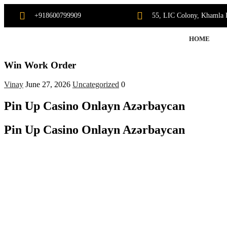
+918600799909
55, LIC Colony, Khamla 
HOME
Win Work Order
Vinay
June 27, 2026
Uncategorized
0
Pin Up Casino Onlayn Azərbaycan
Pin Up Casino Onlayn Azərbaycan