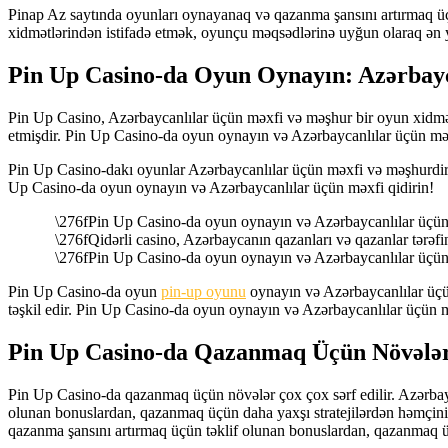
Pinap Az saytında oyunları oynayanaq və qazanma şansını artırmaq ü
xidmətlərindən istifadə etmək, oyunçu məqsədlərinə uyğun olaraq ən y
Pin Up Casino-da Oyun Oynayın: Azərbayc
Pin Up Casino, Azərbaycanlılar üçün məxfi və məşhur bir oyun xidməti t
etmişdir. Pin Up Casino-da oyun oynayın və Azərbaycanlılar üçün məx
Pin Up Casino-dakı oyunlar Azərbaycanlılar üçün məxfi və məşhurdir. Bu
Up Casino-da oyun oynayın və Azərbaycanlılar üçün məxfi qidirin!
Pin Up Casino-da oyun oynayın və Azərbaycanlılar üçün 
Qidərli casino, Azərbaycanın qazanları və qazanlar tərəfində
Pin Up Casino-da oyun oynayın və Azərbaycanlılar üçün 
Pin Up Casino-da oyun
pin-up oyunu
oynayın və Azərbaycanlılar üçün 
təşkil edir. Pin Up Casino-da oyun oynayın və Azərbaycanlılar üçün m
Pin Up Casino-da Qazanmaq Üçün Növələr
Pin Up Casino-da qazanmaq üçün növələr çox çox sərf edilir. Azərbayc
olunan bonuslardan, qazanmaq üçün daha yaxşı stratejilərdən həmçinin
qazanma şansını artırmaq üçün təklif olunan bonuslardan, qazanmaq üç