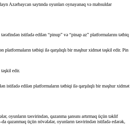
Onlayn Azərbaycan saytında oyunları oynayanaq və məhsuldar
ərəfindən istifadə edilən “pinup” və “pinap az” platformalarını tətbiq
latformaların tətbiqi ilə qarşılıqlı bir məşhur xidmət təşkil edir. Pin
təşkil edir.
istifadə edilən platformaların tətbiqi ilə qarşılıqlı bir məşhur xidmət
ər, oyunların təsvirindən, qazanma şansını artırmaq üçün təklif
-da qazanmaq üçün növələlər, oyunların təsvirindən istifadə edərək,