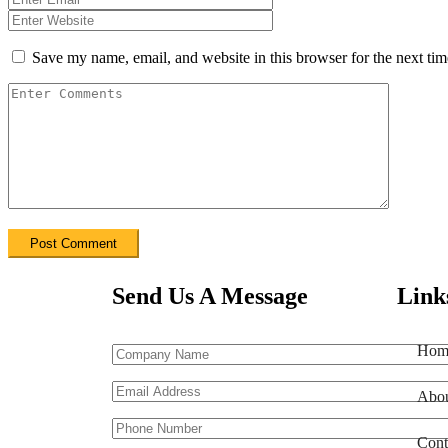
Save my name, email, and website in this browser for the next ti
Send Us A Message
Link
Hom
Abou
Cont