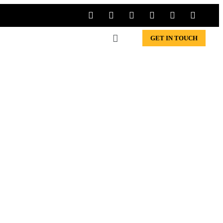
GET IN TOUCH