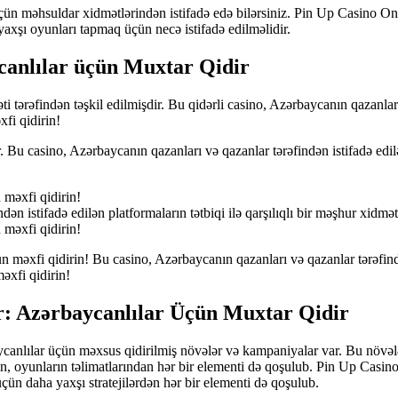
çün məhsuldar xidmətlərindən istifadə edə bilərsiniz. Pin Up Casino 
axşı oyunları tapmaq üçün necə istifadə edilməlidir.
anlılar üçün Muxtar Qidir
ərəfindən təşkil edilmişdir. Bu qidərli casino, Azərbaycanın qazanlar t
fi qidirin!
 casino, Azərbaycanın qazanları və qazanlar tərəfindən istifadə edilən p
məxfi qidirin!
n istifadə edilən platformaların tətbiqi ilə qarşılıqlı bir məşhur xidmət 
məxfi qidirin!
məxfi qidirin! Bu casino, Azərbaycanın qazanları və qazanlar tərəfindən 
əxfi qidirin!
: Azərbaycanlılar Üçün Muxtar Qidir
anlılar üçün məxsus qidirilmiş növələr və kampaniyalar var. Bu növələl
, oyunların təlimatlarından hər bir elementi də qoşulub. Pin Up Casino
ün daha yaxşı stratejilərdən hər bir elementi də qoşulub.