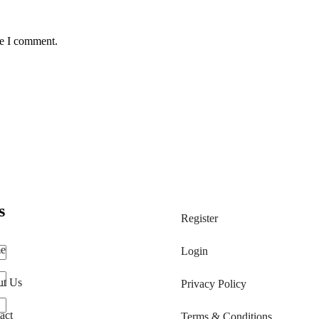
me I comment.
s
Register
e
Login
t Us
Privacy Policy
act
Terms & Conditions