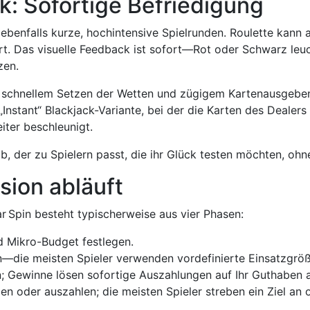
k: Sofortige Befriedigung
 ebenfalls kurze, hochintensive Spielrunden. Roulette kann
rt. Das visuelle Feedback ist sofort—Rot oder Schwarz leu
zen.
it schnellem Setzen der Wetten und zügigem Kartenausgebe
Instant“ Blackjack-Variante, bei der die Karten des Dealer
iter beschleunigt.
b, der zu Spielern passt, die ihr Glück testen möchten, ohn
sion abläuft
r Spin besteht typischerweise aus vier Phasen:
d Mikro-Budget festlegen.
n—die meisten Spieler verwenden vordefinierte Einsatzgröß
n; Gewinne lösen sofortige Auszahlungen auf Ihr Guthaben 
en oder auszahlen; die meisten Spieler streben ein Ziel an