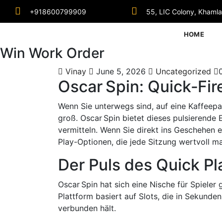
+918600799909
55, LIC Colony, Khaml
HOME
Win Work Order
Vinay
June 5, 2026
Uncategorized
Oscar Spin: Quick‑Fir
Wenn Sie unterwegs sind, auf eine Kaffeepa
groß. Oscar Spin bietet dieses pulsierende
vermitteln. Wenn Sie direkt ins Geschehen 
Play-Optionen, die jede Sitzung wertvoll m
Der Puls des Quick Pl
Oscar Spin hat sich eine Nische für Spiele
Plattform basiert auf Slots, die in Sekunden
verbunden hält.