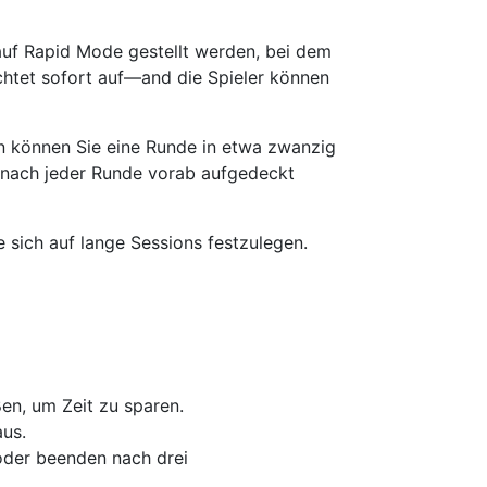
 auf Rapid Mode gestellt werden, bei dem
chtet sofort auf—and die Spieler können
n können Sie eine Runde in etwa zwanzig
s nach jeder Runde vorab aufgedeckt
e sich auf lange Sessions festzulegen.
en, um Zeit zu sparen.
aus.
 oder beenden nach drei