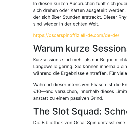
In diesen kurzen Ausbrüchen fühlt sich jed
sich drehen oder Karten ausgeteilt werde
der sich über Stunden erstreckt. Dieser Rh
sind wieder in der echten Welt.
https://oscarspinoffiziell-de.com/de-de/
Warum kurze Sessions
Kurzsessions sind mehr als nur Bequemlichk
Langeweile gering. Sie können innerhalb ei
während die Ergebnisse eintreffen. Für viel
Während dieser intensiven Phasen ist die 
€10—and versuchen, innerhalb dieses Limit
anstatt zu einem passiven Grind.
The Slot Squad: Schn
Die Bibliothek von Oscar Spin umfasst eine V