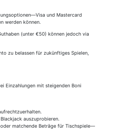
ahlungsoptionen—Visa und Mastercard
ben werden können.
Guthaben (unter €50) können jedoch via
nto zu belassen für zukünftiges Spielen,
rei Einzahlungen mit steigenden Boni
ufrechtzuerhalten.
 Blackjack auszuprobieren.
ts oder matchende Beträge für Tischspiele—