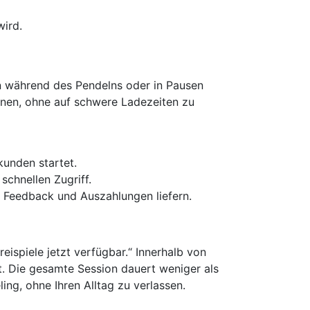
wird.
en während des Pendelns oder in Pausen
nnen, ohne auf schwere Ladezeiten zu
kunden startet.
schnellen Zugriff.
s Feedback und Auszahlungen liefern.
reispiele jetzt verfügbar.“ Innerhalb von
t. Die gesamte Session dauert weniger als
ng, ohne Ihren Alltag zu verlassen.