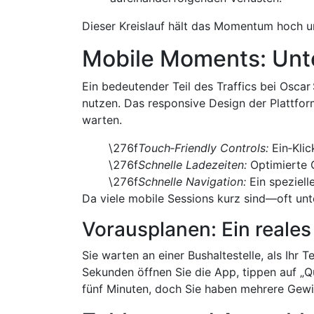
Dieser Kreislauf hält das Momentum hoch un
Mobile Moments: Unt
Ein bedeutender Teil des Traffics bei Osca
nutzen. Das responsive Design der Plattfo
warten.
Touch‑Friendly Controls:
Ein‑Klic
Schnelle Ladezeiten:
Optimierte G
Schnelle Navigation:
Ein spezielle
Da viele mobile Sessions kurz sind—oft unt
Vorausplanen: Ein reales
Sie warten an einer Bushaltestelle, als Ihr T
Sekunden öffnen Sie die App, tippen auf „Q
fünf Minuten, doch Sie haben mehrere Gewin