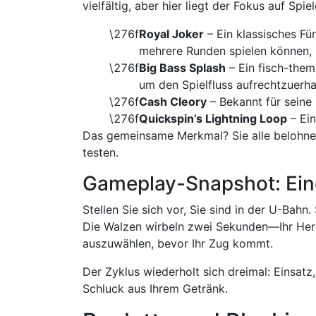
vielfältig, aber hier liegt der Fokus auf Sp
Royal Joker
– Ein klassisches Fü
mehrere Runden spielen können, b
Big Bass Splash
– Ein fisch-them
um den Spielfluss aufrechtzuerha
Cash Cleory
– Bekannt für seine 
Quickspin’s Lightning Loop
– Ein
Das gemeinsame Merkmal? Sie alle belohnen 
testen.
Gameplay-Snapshot: Eine
Stellen Sie sich vor, Sie sind in der U-Bahn
Die Walzen wirbeln zwei Sekunden—Ihr Herz 
auszuwählen, bevor Ihr Zug kommt.
Der Zyklus wiederholt sich dreimal: Einsatz
Schluck aus Ihrem Getränk.