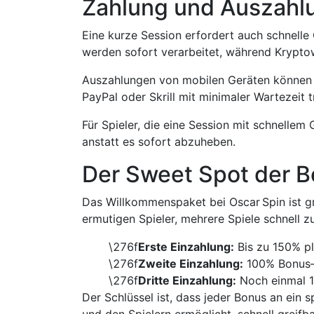
Zahlung und Auszahlu
Eine kurze Session erfordert auch schnell
werden sofort verarbeitet, während Krypto
Auszahlungen von mobilen Geräten können a
PayPal oder Skrill mit minimaler Wartezeit t
Für Spieler, die eine Session mit schnellem
anstatt es sofort abzuheben.
Der Sweet Spot der B
Das Willkommenspaket bei Oscar Spin ist gro
ermutigen Spieler, mehrere Spiele schnell zu
Erste Einzahlung:
Bis zu 150% pl
Zweite Einzahlung:
100% Bonus—h
Dritte Einzahlung:
Noch einmal 1
Der Schlüssel ist, dass jeder Bonus an ein 