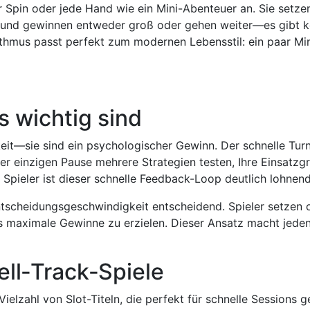
er Spin oder jede Hand wie ein Mini-Abenteuer an. Sie setz
n, und gewinnen entweder groß oder gehen weiter—es gibt 
ythmus passt perfekt zum modernen Lebensstil: ein paar Minu
 wichtig sind
eit—sie sind ein psychologischer Gewinn. Der schnelle Tur
ner einzigen Pause mehrere Strategien testen, Ihre Einsatz
e Spieler ist dieser schnelle Feedback-Loop deutlich lohnen
Entscheidungsgeschwindigkeit entscheidend. Spieler setzen
s maximale Gewinne zu erzielen. Dieser Ansatz macht jede
ell‑Track‑Spiele
ielzahl von Slot-Titeln, die perfekt für schnelle Sessions g