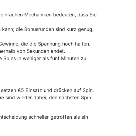
e einfachen Mechaniken bedeuten, dass Sie
n kann; die Bonusrunden sind kurz genug,
e Gewinne, die die Spannung hoch halten.
nnerhalb von Sekunden endet.
 Spins in weniger als fünf Minuten zu
“, setzen €5 Einsatz und drücken auf Spin.
ie sind wieder dabei, den nächsten Spin
ntscheidung schneller getroffen als ein