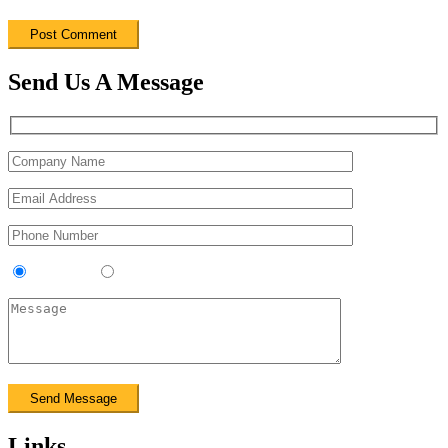
Send Us A Message
Contractor
Sub-Contractor
Links