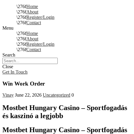
Home
About
Register/Login
Contact
Menu
Home
About
Register/Login
Contact
Search
Close
Get In Touch
Win Work Order
Vinay
June 22, 2026
Uncategorized
0
Mostbet Hungary Casino – Sportfogadás
és kaszinó a legjobb
Mostbet Hungary Casino – Sportfogadás