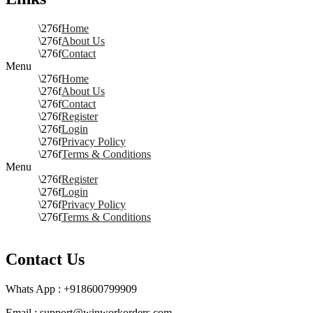
Home
About Us
Contact
Menu
Home
About Us
Contact
Register
Login
Privacy Policy
Terms & Conditions
Menu
Register
Login
Privacy Policy
Terms & Conditions
Contact Us
Whats App : +918600799909
Email : support@winworkorders.com