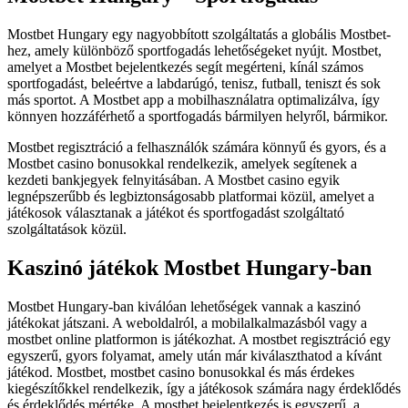
Mostbet Hungary egy nagyobbított szolgáltatás a globális Mostbet-
hez, amely különböző sportfogadás lehetőségeket nyújt. Mostbet,
amelyet a Mostbet bejelentkezés segít megérteni, kínál számos
sportfogadást, beleértve a labdarúgó, tenisz, futball, teniszt és sok
más sportot. A Mostbet app a mobilhasználatra optimalizálva, így
könnyen hozzáférhető a sportfogadás bármilyen helyről, bármikor.
Mostbet regisztráció a felhasználók számára könnyű és gyors, és a
Mostbet casino bonusokkal rendelkezik, amelyek segítenek a
kezdeti bankjegyek felnyitásában. A Mostbet casino egyik
legnépszerűbb és legbiztonságosabb platformai közül, amelyet a
játékosok választanak a játékot és sportfogadást szolgáltató
szolgáltatások közül.
Kaszinó játékok Mostbet Hungary-ban
Mostbet Hungary-ban kiválóan lehetőségek vannak a kaszinó
játékokat játszani. A weboldalról, a mobilalkalmazásból vagy a
mostbet online platformon is játékozhat. A mostbet regisztráció egy
egyszerű, gyors folyamat, amely után már kiválaszthatod a kívánt
játékod. Mostbet, mostbet casino bonusokkal és más érdekes
kiegészítőkkel rendelkezik, így a játékosok számára nagy érdeklődés
és érdeklődés mértéke. A mostbet bejelentkezés is egyszerű, a