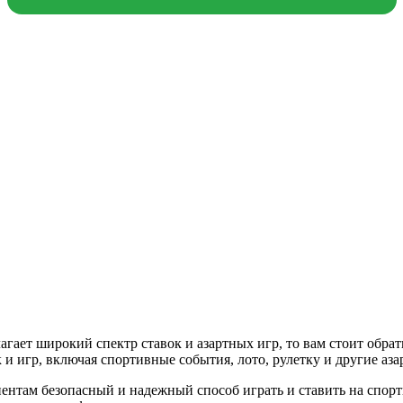
гает широкий спектр ставок и азартных игр, то вам стоит обрат
 и игр, включая спортивные события, лото, рулетку и другие аз
иентам безопасный и надежный способ играть и ставить на спорти