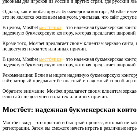
удобным для игроков из России и других стран, где русский я
Однако, как и любая другая букмекерская контора, Mostbet имее
это не является основным минусом, учитывая, что сайт доступе
В целом, Mostbet
мостбет кз
– это надежная букмекерская конто
надежную букмекерскую контору, которая предлагает широкий сп
Кроме того, Mostbet предлагает своим клиентам зеркало сайта,
не доступен из-за тех или иных причин.
В целом, Mostbet
мостбет кз
– это надежная букмекерская конто
надежную букмекерскую контору, которая предлагает широкий сп
Рекомендация: Если вы ищете надежную букмекерскую контору, 
сайт, который предлагает безопасный и надежный способ играт
Обратите внимание: Mostbet предлагает своим клиентам зеркало
если сайт не доступен из-за тех или иных причин.
Мостбет: надежная букмекерская конто
Мостбет вход – это простой и быстрый процесс, который не за
регистрации. Затем вы сможете начать играть в различные игр