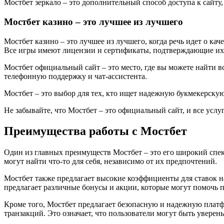
Мостбет зеркало – это дополнительный способ доступа к сайту,
Мостбет казино – это лучшее из лучшего
Мостбет казино – это лучшее из лучшего, когда речь идет о ка
Все игры имеют лицензии и сертификаты, подтверждающие их б
Мостбет официальный сайт – это место, где вы можете найти 
телефонную поддержку и чат-ассистента.
Мостбет – это выбор для тех, кто ищет надежную букмекерскую
Не забывайте, что Мостбет – это официальный сайт, и все услу
Преимущества работы с Мостбет
Один из главных преимуществ Мостбет – это его широкий спектр
могут найти что-то для себя, независимо от их предпочтений.
Мостбет также предлагает высокие коэффициенты для ставок на 
предлагает различные бонусы и акции, которые могут помочь 
Кроме того, Мостбет предлагает безопасную и надежную платф
транзакций. Это означает, что пользователи могут быть уверен