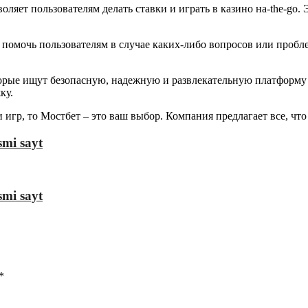
яет пользователям делать ставки и играть в казино на-the-go. Эт
 помочь пользователям в случае каких-либо вопросов или пробле
торые ищут безопасную, надежную и развлекательную платформу 
ку.
игр, то Мостбет – это ваш выбор. Компания предлагает все, что
smi sayt
smi sayt
*