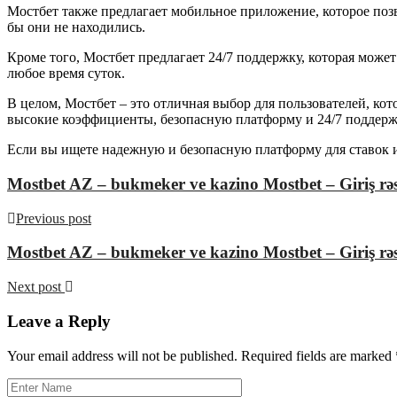
Мостбет также предлагает мобильное приложение, которое позвол
бы они не находились.
Кроме того, Мостбет предлагает 24/7 поддержку, которая может
любое время суток.
В целом, Мостбет – это отличная выбор для пользователей, ко
высокие коэффициенты, безопасную платформу и 24/7 поддерж
Если вы ищете надежную и безопасную платформу для ставок и 
Mostbet AZ – bukmeker ve kazino Mostbet – Giriş rə
Previous post
Mostbet AZ – bukmeker ve kazino Mostbet – Giriş rə
Next post
Leave a Reply
Your email address will not be published.
Required fields are marked