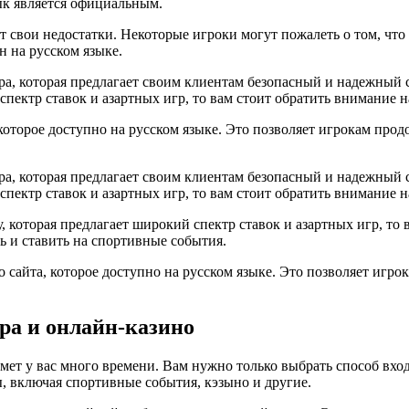
зык является официальным.
т свои недостатки. Некоторые игроки могут пожалеть о том, что 
н на русском языке.
ра, которая предлагает своим клиентам безопасный и надежный 
ектр ставок и азартных игр, то вам стоит обратить внимание на
 которое доступно на русском языке. Это позволяет игрокам прод
ра, которая предлагает своим клиентам безопасный и надежный 
ектр ставок и азартных игр, то вам стоит обратить внимание на
которая предлагает широкий спектр ставок и азартных игр, то 
ь и ставить на спортивные события.
 сайта, которое доступно на русском языке. Это позволяет игро
ра и онлайн-казино
ймет у вас много времени. Вам нужно только выбрать способ вхо
ы, включая спортивные события, кэзыно и другие.