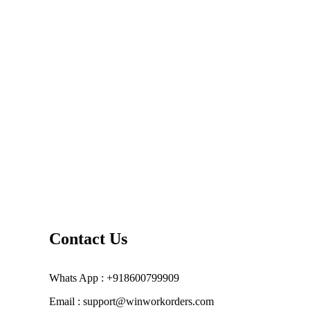
Contact Us
Whats App : +918600799909
Email : support@winworkorders.com