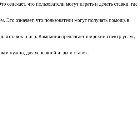
о означает, что пользователи могут играть и делать ставки, где
м. Это означает, что пользователи могут получать помощь в
для ставок и игр. Компания предлагает широкий спектр услуг,
 вам нужно, для успешной игры и ставок.