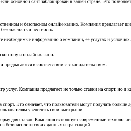
 если основной сайт заблокирован в вашей стране. Это позволяет
чественном и безопасном онлайн-казино. Компания предлагает ши
езопасность и честность.
все необходимые информацию о компании, ее услугах и условиях.
 контору и онлайн-казино.
ги предлагаются в соответствии с законодательством.
 услуг. Компания предлагает не только ставки на спорт, но и ка
спорт. Это означает, что пользователи могут получать больше д
пользователям увеличить свои выигрыши.
орму для ставок. Компания использует современные технологии
ы в безопасности своих данных и транзакций.