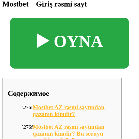
Mostbet – Giriş rəsmi sayt
▶️ OYNA
Содержимое
Mostbet AZ rəsmi saytından
qazanın kimdir?
Mostbet AZ rəsmi saytından
qazanın kimdir? Bu soruyu