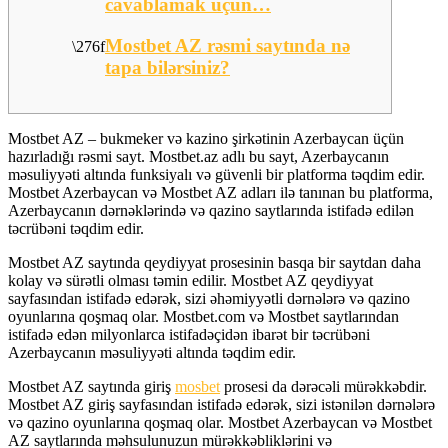
cavablamak üçün…
Mostbet AZ rəsmi saytında nə
tapa bilərsiniz?
Mostbet AZ – bukmeker və kazino şirkətinin Azerbaycan üçün
hazırladığı rəsmi sayt. Mostbet.az adlı bu sayt, Azerbaycanın
məsuliyyəti altında funksiyalı və güvenli bir platforma təqdim edir.
Mostbet Azerbaycan və Mostbet AZ adları ilə tanınan bu platforma,
Azerbaycanın dərnəklərində və qazino saytlarında istifadə edilən
təcrübəni təqdim edir.
Mostbet AZ saytında qeydiyyat prosesinin basqa bir saytdan daha
kolay və sürətli olması təmin edilir. Mostbet AZ qeydiyyat
sayfasından istifadə edərək, sizi əhəmiyyətli dərnələrə və qazino
oyunlarına qoşmaq olar. Mostbet.com və Mostbet saytlarından
istifadə edən milyonlarca istifadəçidən ibarət bir təcrübəni
Azerbaycanın məsuliyyəti altında təqdim edir.
Mostbet AZ saytında giriş
mosbet
prosesi da dərəcəli mürəkkəbdir.
Mostbet AZ giriş sayfasından istifadə edərək, sizi istənilən dərnələrə
və qazino oyunlarına qoşmaq olar. Mostbet Azerbaycan və Mostbet
AZ saytlarında məhsulunuzun mürəkkəbliklərini və