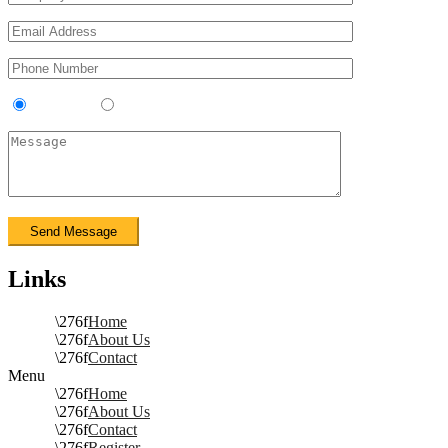
Contractor
Sub-Contractor
Links
Home
About Us
Contact
Menu
Home
About Us
Contact
Register