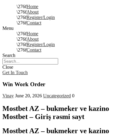
Home
About
Register/Login
Contact
Menu
Home
About
Register/Login
Contact
Search
Close
Get In Touch
Win Work Order
Vinay
June 20, 2026
Uncategorized
0
Mostbet AZ – bukmeker ve kazino
Mostbet – Giriş rəsmi sayt
Mostbet AZ – bukmeker ve kazino