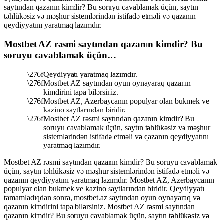
saytından qazanın kimdir? Bu soruyu cavablamak üçün, saytın
təhlükəsiz və məşhur sistemlərindən istifadə etməli və qazanın
qeydiyyatını yaratmaq lazımdır.
Mostbet AZ rəsmi saytından qazanın kimdir? Bu
soruyu cavablamak üçün…
Qeydiyyatı yaratmaq lazımdır.
Mostbet AZ saytından oyun oynayaraq qazanın
kimdirini tapa bilərsiniz.
Mostbet AZ, Azerbaycanın populyar olan bukmek ve
kazino saytlarından biridir.
Mostbet AZ rəsmi saytından qazanın kimdir? Bu
soruyu cavablamak üçün, saytın təhlükəsiz və məşhur
sistemlərindən istifadə etməli və qazanın qeydiyyatını
yaratmaq lazımdır.
Mostbet AZ rəsmi saytından qazanın kimdir? Bu soruyu cavablamak
üçün, saytın təhlükəsiz və məşhur sistemlərindən istifadə etməli və
qazanın qeydiyyatını yaratmaq lazımdır. Mostbet AZ, Azerbaycanın
populyar olan bukmek ve kazino saytlarından biridir. Qeydiyyatı
tamamladıqdan sonra, mostbet.az saytından oyun oynayaraq və
qazanın kimdirini tapa bilərsiniz. Mostbet AZ rəsmi saytından
qazanın kimdir? Bu soruyu cavablamak üçün, saytın təhlükəsiz və