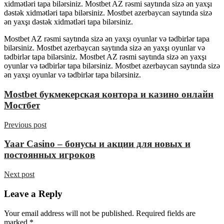
xidmətləri tapa bilərsiniz. Mostbet AZ rəsmi saytında sizə ən yaxşı
dəstək xidmətləri tapa bilərsiniz. Mostbet azerbaycan saytında sizə
ən yaxşı dəstək xidmətləri tapa bilərsiniz.
Mostbet AZ rəsmi saytında sizə ən yaxşı oyunlar və tədbirlər tapa
bilərsiniz. Mostbet azerbaycan saytında sizə ən yaxşı oyunlar və
tədbirlər tapa bilərsiniz. Mostbet AZ rəsmi saytında sizə ən yaxşı
oyunlar və tədbirlər tapa bilərsiniz. Mostbet azerbaycan saytında sizə
ən yaxşı oyunlar və tədbirlər tapa bilərsiniz.
Mostbet букмекерская контора и казино онлайн
Мостбет
Previous post
Yaar Casino – бонусы и акции для новых и
постоянных игроков
Next post
Leave a Reply
Your email address will not be published.
Required fields are
marked
*