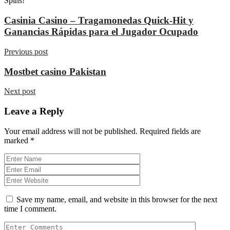
Spins!
Casinia Casino – Tragamonedas Quick‑Hit y
Ganancias Rápidas para el Jugador Ocupado
Previous post
Mostbet casino Pakistan
Next post
Leave a Reply
Your email address will not be published.
Required fields are
marked
*
Save my name, email, and website in this browser for the next
time I comment.