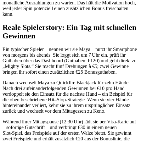
monatliche Auszahlungen zu warten. Das hält die Motivation hoch,
weil jeder Spin potenziell einen zusätzlichen Bonus freischalten
kann.
Reale Spielerstory: Ein Tag mit schnellen
Gewinnen
Ein typischer Spieler – nennen wir sie Maya – nutzt ihr Smartphone
von morgens bis abends. Sie loggt sich um 7 Uhr ein, prüft ihr
Guthaben über das Dashboard (Guthaben: €120) und geht direkt zu
„Mighty Slots.“ Sie macht fünf Drehungen à €5; zwei Gewinne
bringen ihr sofort einen zusätzlichen €25 Bonusguthaben.
Danach wechselt Maya zu Quickfire Blackjack für zehn Hände.
Nach drei aufeinanderfolgenden Gewinnen bei €10 pro Hand
verdoppelt sie den Einsatz für die nächste Hand – ein Beispiel für
die oben beschriebene Hit–Stop‑Strategie. Wenn sie vier Hände
hintereinander verliert, kehrt sie zu ihrem ursprünglichen Einsatz
zurück und wechselt vor dem Mittagessen zu Keno.
Während ihrer Mittagspause (12:30 Uhr) lädt sie per Visa‑Karte auf
– sofortige Gutschrift – und verbringt €30 in einem neuen
Slot‑Spiel, das Freispiele auf der ersten Walze bietet. Sie gewinnt
zwei Freispiele und erhält zusätzlich €20 aus der Bonuslinie, die