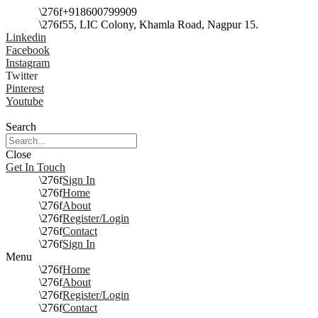
+918600799909
55, LIC Colony, Khamla Road, Nagpur 15.
Linkedin
Facebook
Instagram
Twitter
Pinterest
Youtube
Search
Close
Get In Touch
Sign In
Home
About
Register/Login
Contact
Sign In
Menu
Home
About
Register/Login
Contact