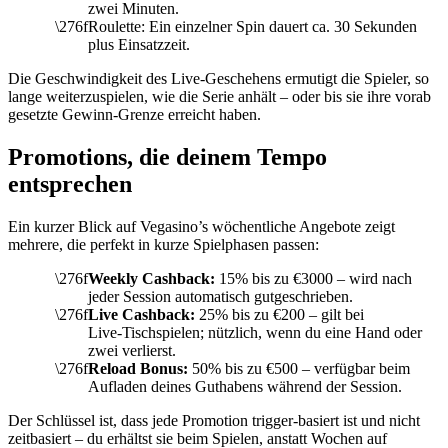
zwei Minuten.
Roulette: Ein einzelner Spin dauert ca. 30 Sekunden
plus Einsatzzeit.
Die Geschwindigkeit des Live‑Geschehens ermutigt die Spieler, so
lange weiterzuspielen, wie die Serie anhält – oder bis sie ihre vorab
gesetzte Gewinn‑Grenze erreicht haben.
Promotions, die deinem Tempo
entsprechen
Ein kurzer Blick auf Vegasino’s wöchentliche Angebote zeigt
mehrere, die perfekt in kurze Spielphasen passen:
Weekly Cashback:
15% bis zu €3000 – wird nach
jeder Session automatisch gutgeschrieben.
Live Cashback:
25% bis zu €200 – gilt bei
Live‑Tischspielen; nützlich, wenn du eine Hand oder
zwei verlierst.
Reload Bonus:
50% bis zu €500 – verfügbar beim
Aufladen deines Guthabens während der Session.
Der Schlüssel ist, dass jede Promotion trigger‑basiert ist und nicht
zeitbasiert – du erhältst sie beim Spielen, anstatt Wochen auf