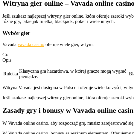
Witryna gier online – Vavada online casin
Jeśli szukasz najlepszej witryny gier online, która oferuje szeroki 
różne gry, takie jak ruletka, blackjack, poker i wiele innych.
Wybór gier
Vavada
vavada casino
oferuje wiele gier, w tym:
Gra
Opis
Klasyczna gra hazardowa, w której gracze mogą wygrać
Ruletka
Bl
pieniądze.
Witryna Vavada jest dostępna w Polsce i oferuje wiele korzyści, w t
Jeśli szukasz najlepszej witryny gier online, która oferuje szeroki wyb
Zasady gry i bonusy w Vavada online casin
W Vavada online casino, aby rozpocząć grę, musisz zarejestrować si
W Vavada online casino, bonusy są ważnym elementem. Oferujemy ró