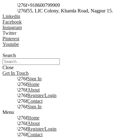
+918600799909
55, LIC Colony, Khamla Road, Nagpur 15.
Linkedin
Facebook
Instagram
Twitter
Pinterest
Youtube
Search
Close
Get In Touch
Sign In
Home
About
Register/Login
Contact
Sign In
Menu
Home
About
Register/Login
Contact