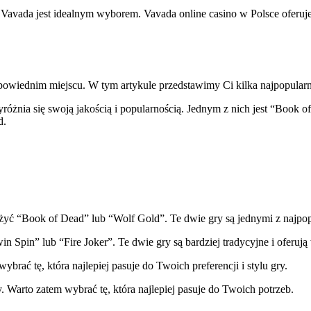
, to Vavada jest idealnym wyborem. Vavada online casino w Polsce ofer
odpowiednim miejscu. W tym artykule przedstawimy Ci kilka najpopularn
różnia się swoją jakością i popularnością. Jednym z nich jest “Book of
d.
zważyć “Book of Dead” lub “Wolf Gold”. Te dwie gry są jednymi z najpop
win Spin” lub “Fire Joker”. Te dwie gry są bardziej tradycyjne i oferują
brać tę, która najlepiej pasuje do Twoich preferencji i stylu gry.
y. Warto zatem wybrać tę, która najlepiej pasuje do Twoich potrzeb.