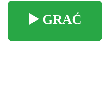
▶️ GRAĆ