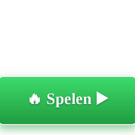
🔥 Spelen ▶️