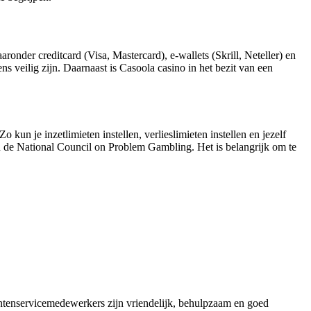
ronder creditcard (Visa, Mastercard), e-wallets (Skrill, Neteller) en
 veilig zijn. Daarnaast is Casoola casino in het bezit van een
un je inzetlimieten instellen, verlieslimieten instellen en jezelf
en de National Council on Problem Gambling. Het is belangrijk om te
klantenservicemedewerkers zijn vriendelijk, behulpzaam en goed