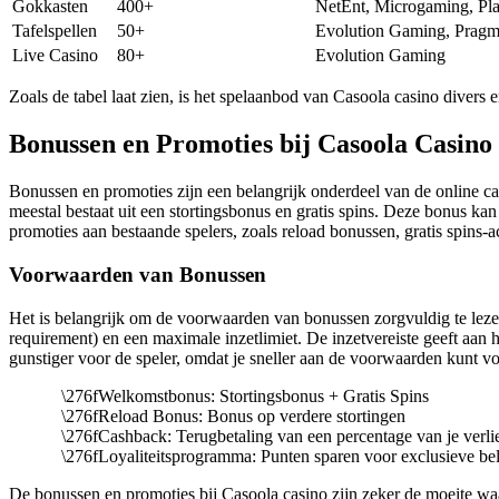
Gokkasten
400+
NetEnt, Microgaming, Pl
Tafelspellen
50+
Evolution Gaming, Pragma
Live Casino
80+
Evolution Gaming
Zoals de tabel laat zien, is het spelaanbod van Casoola casino divers en
Bonussen en Promoties bij Casoola Casino
Bonussen en promoties zijn een belangrijk onderdeel van de online ca
meestal bestaat uit een stortingsbonus en gratis spins. Deze bonus k
promoties aan bestaande spelers, zoals reload bonussen, gratis spins-
Voorwaarden van Bonussen
Het is belangrijk om de voorwaarden van bonussen zorgvuldig te lezen
requirement) en een maximale inzetlimiet. De inzetvereiste geeft aan h
gunstiger voor de speler, omdat je sneller aan de voorwaarden kunt vo
Welkomstbonus: Stortingsbonus + Gratis Spins
Reload Bonus: Bonus op verdere stortingen
Cashback: Terugbetaling van een percentage van je verli
Loyaliteitsprogramma: Punten sparen voor exclusieve be
De bonussen en promoties bij Casoola casino zijn zeker de moeite wa