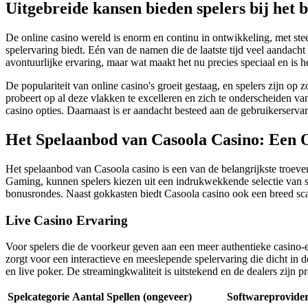
Uitgebreide kansen bieden spelers bij het 
De online casino wereld is enorm en continu in ontwikkeling, met ste
spelervaring biedt. Eén van de namen die de laatste tijd veel aandacht 
avontuurlijke ervaring, maar wat maakt het nu precies speciaal en is
De populariteit van online casino's groeit gestaag, en spelers zijn op 
probeert op al deze vlakken te excelleren en zich te onderscheiden van
casino opties. Daarnaast is er aandacht besteed aan de gebruikerservar
Het Spelaanbod van Casoola Casino: Een 
Het spelaanbod van Casoola casino is een van de belangrijkste troe
Gaming, kunnen spelers kiezen uit een indrukwekkende selectie van s
bonusrondes. Naast gokkasten biedt Casoola casino ook een breed scala
Live Casino Ervaring
Voor spelers die de voorkeur geven aan een meer authentieke casino-erv
zorgt voor een interactieve en meeslepende spelervaring die dicht in de
en live poker. De streamingkwaliteit is uitstekend en de dealers zijn pr
Spelcategorie
Aantal Spellen (ongeveer)
Softwareprovide