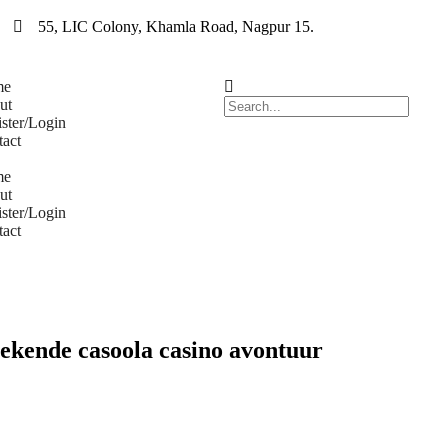
55, LIC Colony, Khamla Road, Nagpur 15.
me
ut
ster/Login
act
me
ut
ster/Login
act
bekende casoola casino avontuur