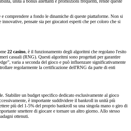
ilità, unita a bonus allettanti e promozioni frequenti, rende queste
rate e comprendere a fondo le dinamiche di queste piattaforme. Non si
 innovative, pensate sia per giocatori esperti che per coloro che si
come
22 casino
, è il funzionamento degli algoritmi che regolano l'esito
umeri casuali (RNG). Questi algoritmi sono progettati per garantire
 edge”, varia a seconda del gioco e può influenzare significativamente
ntrollare regolarmente la certificazione dell'RNG da parte di enti
ale. Stabilire un budget specifico dedicato esclusivamente al gioco
cessivamente, è importante suddividere il bankroll in unità più
ettere più del 1-5% del proprio bankroll su una singola mano o giro di
è importante smettere di giocare e tornare un altro giorno. Allo stesso
uadagni ottenuti.