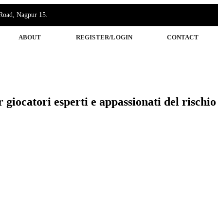
Road, Nagpur 15.
ABOUT
REGISTER/LOGIN
CONTACT
 giocatori esperti e appassionati del rischio