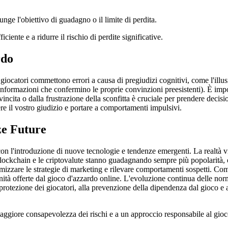
nge l'obiettivo di guadagno o il limite di perdita.
ciente e a ridurre il rischio di perdite significative.
rdo
ocatori commettono errori a causa di pregiudizi cognitivi, come l'illusio
nformazioni che confermino le proprie convinzioni preesistenti). È import
incita o dalla frustrazione della sconfitta è cruciale per prendere decisio
ere il vostro giudizio e portare a comportamenti impulsivi.
ze Future
con l'introduzione di nuove tecnologie e tendenze emergenti. La realtà
blockchain e le criptovalute stanno guadagnando sempre più popolarità, 
 ottimizzare le strategie di marketing e rilevare comportamenti sospetti. 
ità offerte dal gioco d'azzardo online. L'evoluzione continua delle norma
otezione dei giocatori, alla prevenzione della dipendenza dal gioco e al
aggiore consapevolezza dei rischi e a un approccio responsabile al gioc