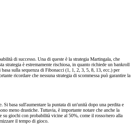
bilità di successo. Una di queste è la strategia Martingala, che
sta strategia è estremamente rischiosa, in quanto richiede un bankroll
i basa sulla sequenza di Fibonacci (1, 1, 2, 3, 5, 8, 13, ecc.) per
rtante ricordare che nessuna strategia di scommessa può garantire la
 Si basa sull'aumentare la puntata di un'unità dopo una perdita e
 sono meno drastiche. Tuttavia, è importante notare che anche la
e su giochi con probabilità vicine al 50%, come il rosso/nero alla
mizzare il tempo di gioco.