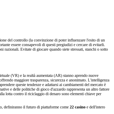
ne del controllo (la convinzione di poter influenzare l'esito di un
ante essere consapevoli di questi pregiudizi e cercare di evitarli.
ni razionali. Evitate di giocare quando siete stressati, stanchi o sotto
 virtuale (VR) e la realtà aumentata (AR) stanno aprendo nuove
offrendo maggiore trasparenza, sicurezza e anonimato. L'intelligenza
Comprendere queste tendenze e adattarsi ai cambiamenti del mercato è
tive e delle politiche di gioco d'azzardo rappresenta un altro fattore
la lotta contro il riciclaggio di denaro sono elementi chiave per
o, definiranno il futuro di piattaforme come
22 casino
e dell'intero