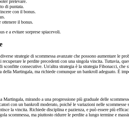
oter prelevare.
to di puntata.
incere con il bonus.
us.
 ottenere il bonus.
us e a evitare sorprese spiacevoli.
e
no diverse strategie di scommessa avanzate che possono aumentare le proba
di recuperare le perdite precedenti con una singola vincita. Tuttavia, que
i sconfitte consecutive. Un'altra strategia è la strategia Fibonacci, che s
va della Martingala, ma richiede comunque un bankroll adeguato. È impo
lla Martingala, mirando a una progressione più graduale delle scommesse.
iocatori con un bankroll moderato, poiché le variazioni nelle scommesse
isce la vincita. Richiede disciplina e pazienza, e può essere più efficac
ngola scommessa, ma piuttosto ridurre le perdite a lungo termine e massi