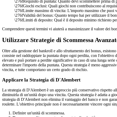
Requisito di puntata: Quanto devi scommettere prima di p
Giochi esclusi: Quali giochi non contribuiscono al requisi
Limite massimo di vincita: L'importo massimo che puoi v
Validità del bonus: Quanto tempo hai per utilizzare il bon
Limiti di deposito: Qual è il deposito minimo richiesto per
Comprendere questi termini vi aiuterà a massimizzare il valore dei bon
Utilizzare Strategie di Scommessa Avanzat
Oltre alla gestione del bankroll e allo sfruttamento dei bonus, esisto
consiste nel raddoppiare la puntata dopo ogni perdita, con l'obiettivo 
elevato e può portare a perdite significative in caso di una lunga serie d
determinare l'importo della puntata. Questa strategia è meno aggressi
vincita, e tutte comportano un certo grado di rischio.
Applicare la Strategia di D'Alembert
La strategia di D'Alembert è un approccio più conservativo rispetto a
diminuirla di un'unità dopo una vincita. Questa strategia è adatta a g
strategia di D'Alembert non elimina il vantaggio del banco e non garant
roulette. L'obiettivo principale non è necessariamente vincere ogni si
Definire un'unità di scommessa.