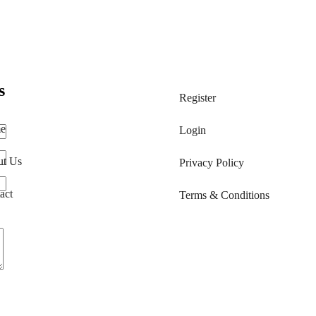
s
Register
e
Login
t Us
Privacy Policy
act
Terms & Conditions