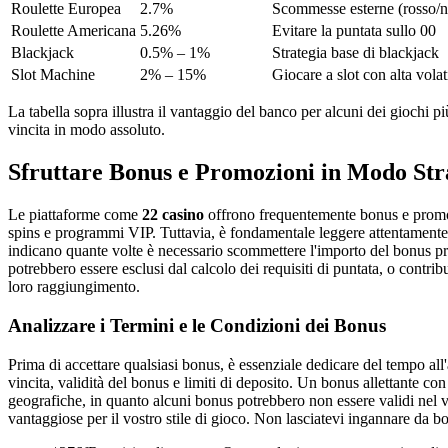
Roulette Europea
2.7%
Scommesse esterne (rosso/ne
Roulette Americana
5.26%
Evitare la puntata sullo 00
Blackjack
0.5% – 1%
Strategia base di blackjack
Slot Machine
2% – 15%
Giocare a slot con alta volat
La tabella sopra illustra il vantaggio del banco per alcuni dei giochi pi
vincita in modo assoluto.
Sfruttare Bonus e Promozioni in Modo Str
Le piattaforme come
22 casino
offrono frequentemente bonus e promozi
spins e programmi VIP. Tuttavia, è fondamentale leggere attentamente i
indicano quante volte è necessario scommettere l'importo del bonus prima
potrebbero essere esclusi dal calcolo dei requisiti di puntata, o contri
loro raggiungimento.
Analizzare i Termini e le Condizioni dei Bonus
Prima di accettare qualsiasi bonus, è essenziale dedicare del tempo all'a
vincita, validità del bonus e limiti di deposito. Un bonus allettante con
geografiche, in quanto alcuni bonus potrebbero non essere validi nel vo
vantaggiose per il vostro stile di gioco. Non lasciatevi ingannare da