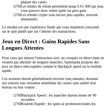
plupart des cartes.
Les limites de retrait permettent jusqu’à €1 000 par jour,
vous pouvez donc retirer après un gros gain.
Les retraits crypto sont encore plus rapides, souvent
instantanés.
Le résultat est une expérience fluide qui vous maintient concentré
sur le spin plutôt que sur l’attente des transactions.
Jeux en Direct : Gains Rapides Sans
Longues Attentes
Pour ceux qui aiment l’interaction avec un croupier en direct mais ne
veulent pas attendre de longues manches, Spinmama propose des
jeux en direct ultra-rapides comme le blackjack speed ou la roulette
rapide.
Ces sessions durent généralement environ cinq minutes, donnant
aux joueurs une sensation immédiate du casino sans quitter leur
bureau ou leur voiture.
Blackjack Speed : les manches durent moins de 90
secondes.
Roulette Rapide : les spins se produisent toutes les