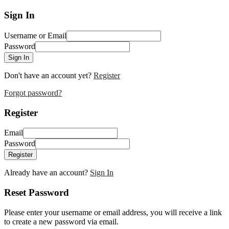
Sign In
Username or Email
Password
Sign In
Don't have an account yet?
Register
Forgot password?
Register
Email
Password
Register
Already have an account?
Sign In
Reset Password
Please enter your username or email address, you will receive a link
to create a new password via email.