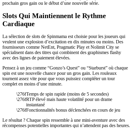
prochain gros gain ou le début d’une nouvelle série.
Slots Qui Maintiennent le Rythme
Cardiaque
La sélection de slots de Spinmama est choisie pour les joueurs qui
veulent une explosion d’excitation en dix minutes ou moins. Des
fournisseurs comme NetEnt, Pragmatic Play et Nolimit City se
spécialisent dans des titres qui combinent des graphismes flashy
avec des lignes de paiement élevées.
Pensez à un jeu comme “Gonzo’s Quest” ou “Starburst” où chaque
spin est une nouvelle chance pour un gros gain. Les rouleaux
tournent assez vite pour que vous puissiez compléter un tour
complet en moins d’une minute.
Temps de spin rapide (moins de 5 secondes)
RTP élevé mais haute volatilité pour un drame
instantané
Fonctionnalités bonus déclenchées en cours de jeu
Le résultat ? Chaque spin ressemble à une mini‑aventure avec des
récompenses potentielles importantes qui n’attendent pas des heures.