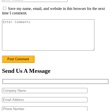
Save my name, email, and website in this browser for the next
time I comment.
Send Us A Message