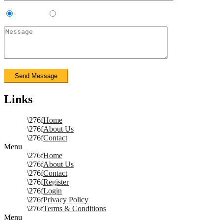
Contractor
Sub-Contractor
Links
Home
About Us
Contact
Menu
Home
About Us
Contact
Register
Login
Privacy Policy
Terms & Conditions
Menu