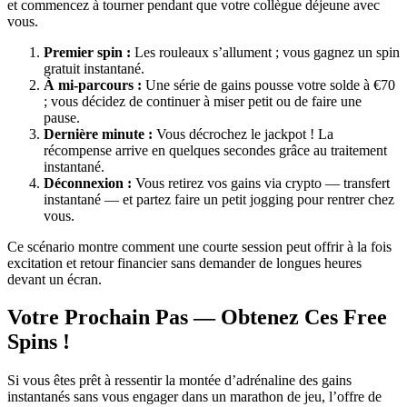
et commencez à tourner pendant que votre collègue déjeune avec
vous.
Premier spin :
Les rouleaux s’allument ; vous gagnez un spin
gratuit instantané.
À mi-parcours :
Une série de gains pousse votre solde à €70
; vous décidez de continuer à miser petit ou de faire une
pause.
Dernière minute :
Vous décrochez le jackpot ! La
récompense arrive en quelques secondes grâce au traitement
instantané.
Déconnexion :
Vous retirez vos gains via crypto — transfert
instantané — et partez faire un petit jogging pour rentrer chez
vous.
Ce scénario montre comment une courte session peut offrir à la fois
excitation et retour financier sans demander de longues heures
devant un écran.
Votre Prochain Pas — Obtenez Ces Free
Spins !
Si vous êtes prêt à ressentir la montée d’adrénaline des gains
instantanés sans vous engager dans un marathon de jeu, l’offre de