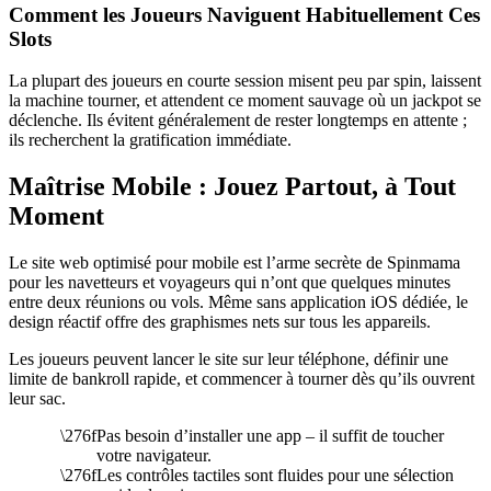
Comment les Joueurs Naviguent Habituellement Ces
Slots
La plupart des joueurs en courte session misent peu par spin, laissent
la machine tourner, et attendent ce moment sauvage où un jackpot se
déclenche. Ils évitent généralement de rester longtemps en attente ;
ils recherchent la gratification immédiate.
Maîtrise Mobile : Jouez Partout, à Tout
Moment
Le site web optimisé pour mobile est l’arme secrète de Spinmama
pour les navetteurs et voyageurs qui n’ont que quelques minutes
entre deux réunions ou vols. Même sans application iOS dédiée, le
design réactif offre des graphismes nets sur tous les appareils.
Les joueurs peuvent lancer le site sur leur téléphone, définir une
limite de bankroll rapide, et commencer à tourner dès qu’ils ouvrent
leur sac.
Pas besoin d’installer une app – il suffit de toucher
votre navigateur.
Les contrôles tactiles sont fluides pour une sélection