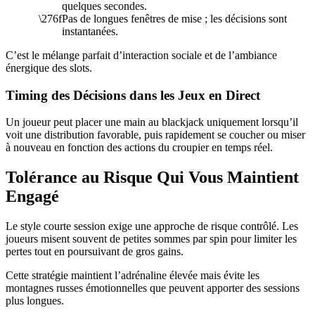
quelques secondes.
Pas de longues fenêtres de mise ; les décisions sont
instantanées.
C’est le mélange parfait d’interaction sociale et de l’ambiance
énergique des slots.
Timing des Décisions dans les Jeux en Direct
Un joueur peut placer une main au blackjack uniquement lorsqu’il
voit une distribution favorable, puis rapidement se coucher ou miser
à nouveau en fonction des actions du croupier en temps réel.
Tolérance au Risque Qui Vous Maintient
Engagé
Le style courte session exige une approche de risque contrôlé. Les
joueurs misent souvent de petites sommes par spin pour limiter les
pertes tout en poursuivant de gros gains.
Cette stratégie maintient l’adrénaline élevée mais évite les
montagnes russes émotionnelles que peuvent apporter des sessions
plus longues.