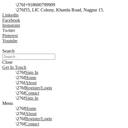
+918600799909
55, LIC Colony, Khamla Road, Nagpur 15.
Linkedin
Facebook
Instagram
Twitter
Pinterest
Youtube
Search
Close
Get In Touch
Sign In
Home
About
Register/Login
Contact
Sign In
Menu
Home
About
Register/Login
Contact