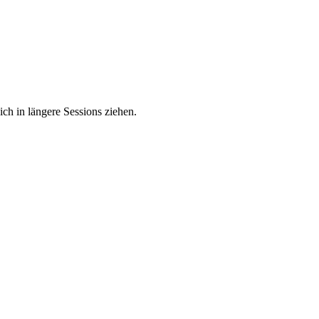
ich in längere Sessions ziehen.