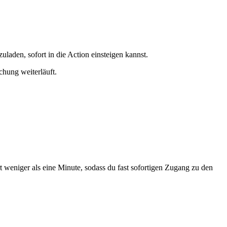
aden, sofort in die Action einsteigen kannst.
chung weiterläuft.
 weniger als eine Minute, sodass du fast sofortigen Zugang zu den