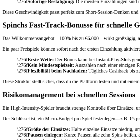
Sofortige Bestätigung:
Die meisten Einzahlungen sind i
Diese Geschwindigkeit passt perfekt zum Short‑Session‑Denken und e
Spinchs Fast‑Track‑Bonusse für schnelle 
Das Willkommensangebot—100% bis zu €6.000—wirkt großzügig, aber f
Ein paar Freispiele können sofort nach der ersten Einzahlung aktiviert
Erste Wette:
Der Bonus kann bei Instant‑Play‑Slots gen
Kein Mindestspielzeit:
Auszahlen nach einer einzigen R
Flexibilität beim Nachladen:
Tägliches Cashback bis zu
Diese Struktur stellt sicher, dass du die Plattform testen und mit ei
Risikomanagement bei schnellen Sessions
Ein High‑Intensity‑Spieler braucht strenge Kontrolle über Einsätze, 
Der Schlüssel ist, ein Micro‑Budget pro Spiel festzulegen—z.B. €5 
Größe der Einsätze:
Halte einzelne Einsätze niedrig, 
Pausen einlegen:
Kurze Pausen alle zehn Spins helfen, 