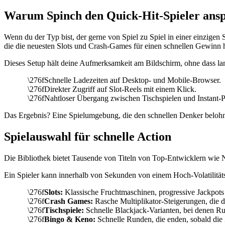
Warum Spinch den Quick‑Hit‑Spieler ansp
Wenn du der Typ bist, der gerne von Spiel zu Spiel in einer einzigen
die die neuesten Slots und Crash‑Games für einen schnellen Gewinn 
Dieses Setup hält deine Aufmerksamkeit am Bildschirm, ohne dass la
Schnelle Ladezeiten auf Desktop- und Mobile-Browser.
Direkter Zugriff auf Slot‑Reels mit einem Klick.
Nahtloser Übergang zwischen Tischspielen und Instant‑Pl
Das Ergebnis? Eine Spielumgebung, die den schnellen Denker belohnt
Spielauswahl für schnelle Action
Die Bibliothek bietet Tausende von Titeln von Top‑Entwicklern wie Ne
Ein Spieler kann innerhalb von Sekunden von einem Hoch‑Volatilität
Slots:
Klassische Fruchtmaschinen, progressive Jackpots 
Crash Games:
Rasche Multiplikator‑Steigerungen, die 
Tischspiele:
Schnelle Blackjack‑Varianten, bei denen Ru
Bingo & Keno:
Schnelle Runden, die enden, sobald die