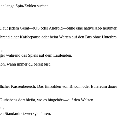
ohne lange Spin‑Zyklen suchen.
du auf jedem Gerät—iOS oder Android—ohne eine native App herunterzul
während einer Kaffeepause oder beim Warten auf den Bus ohne Unterbre
en.
ger während des Spiels auf dem Laufenden.
n, wann immer du bereit bist.
licher Kassenbereich. Das Einzahlen von Bitcoin oder Ethereum dauert
 Guthabens dort bleibt, wo es hingehört—auf den Walzen.
hr.
den Standardnetzwerkgebühren.