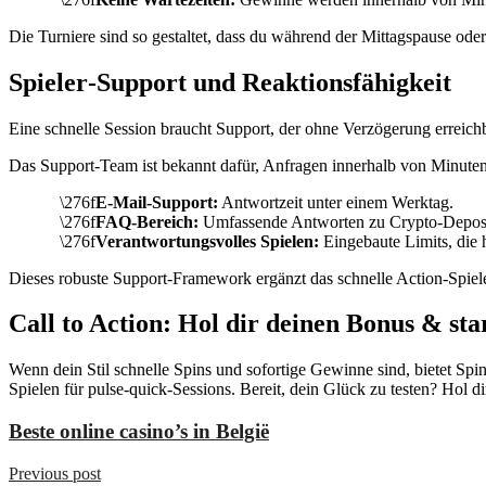
Die Turniere sind so gestaltet, dass du während der Mittagspause ode
Spieler‑Support und Reaktionsfähigkeit
Eine schnelle Session braucht Support, der ohne Verzögerung erreich
Das Support‑Team ist bekannt dafür, Anfragen innerhalb von Minuten
E-Mail‑Support:
Antwortzeit unter einem Werktag.
FAQ‑Bereich:
Umfassende Antworten zu Crypto‑Deposi
Verantwortungsvolles Spielen:
Eingebaute Limits, die h
Dieses robuste Support‑Framework ergänzt das schnelle Action‑Spiele
Call to Action: Hol dir deinen Bonus & sta
Wenn dein Stil schnelle Spins und sofortige Gewinne sind, bietet S
Spielen für pulse‑quick‑Sessions. Bereit, dein Glück zu testen? Hol 
Beste online casino’s in België
Previous post