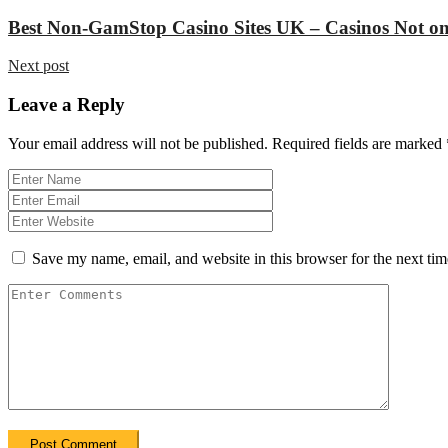
Best Non-GamStop Casino Sites UK – Casinos Not 
Next post
Leave a Reply
Your email address will not be published.
Required fields are marked
Save my name, email, and website in this browser for the next ti