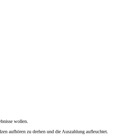
ebnisse wollen.
alzen aufhören zu drehen und die Auszahlung aufleuchtet.