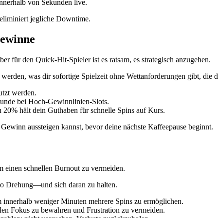
nnerhalb von Sekunden live.
liminiert jegliche Downtime.
Gewinne
ür den Quick‑Hit‑Spieler ist es ratsam, es strategisch anzugehen.
 werden, was dir sofortige Spielzeit ohne Wettanforderungen gibt, die d
utzt werden.
unde bei Hoch‑Gewinnlinien‑Slots.
 20% hält dein Guthaben für schnelle Spins auf Kurs.
nem Gewinn aussteigen kannst, bevor deine nächste Kaffeepause beginnt.
um einen schnellen Burnout zu vermeiden.
pro Drehung—und sich daran zu halten.
um innerhalb weniger Minuten mehrere Spins zu ermöglichen.
den Fokus zu bewahren und Frustration zu vermeiden.