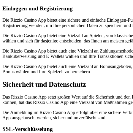
Einloggen und Registrierung
Die Rizzio Casino App bietet eine sichere und einfache Einloggen-Fun
Registrierung wenden, um Ihre persönlichen Daten zu speichern und I
Die Rizzio Casino App bietet eine Vielzahl an Spielen, von klassisc
wählen und sich für dasjenige entscheiden, das Ihnen am meisten gefäl
Die Rizzio Casino App bietet auch eine Vielzahl an Zahlungsmethod
Banküberweisung und E-Wallets wählen und Ihre Transaktionen siche
Die Rizzio Casino App bietet auch eine Vielzahl an Bonusangeboten
Bonus wählen und Ihre Spielzeit zu bereichern.
Sicherheit und Datenschutz
Das Rizzio Casino App setzt großen Wert auf die Sicherheit und den D
können, hat das Rizzio Casino App eine Vielzahl von Maßnahmen get
Die Anmeldung im Rizzio Casino App erfolgt über eine sichere Verbin
App ausgetauscht werden, sicher und unverfälscht sind.
SSL-Verschlüsselung