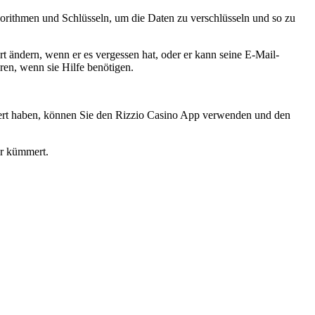
orithmen und Schlüsseln, um die Daten zu verschlüsseln und so zu
t ändern, wenn er es vergessen hat, oder er kann seine E-Mail-
ren, wenn sie Hilfe benötigen.
riert haben, können Sie den Rizzio Casino App verwenden und den
er kümmert.