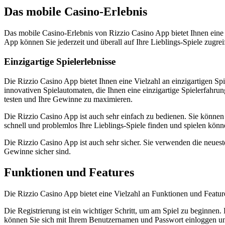
Das mobile Casino-Erlebnis
Das mobile Casino-Erlebnis von Rizzio Casino App bietet Ihnen eine 
App können Sie jederzeit und überall auf Ihre Lieblings-Spiele zugr
Einzigartige Spielerlebnisse
Die Rizzio Casino App bietet Ihnen eine Vielzahl an einzigartigen Spi
innovativen Spielautomaten, die Ihnen eine einzigartige Spielerfahrun
testen und Ihre Gewinne zu maximieren.
Die Rizzio Casino App ist auch sehr einfach zu bedienen. Sie können s
schnell und problemlos Ihre Lieblings-Spiele finden und spielen könn
Die Rizzio Casino App ist auch sehr sicher. Sie verwenden die neuest
Gewinne sicher sind.
Funktionen und Features
Die Rizzio Casino App bietet eine Vielzahl an Funktionen und Feature
Die Registrierung ist ein wichtiger Schritt, um am Spiel zu beginnen.
können Sie sich mit Ihrem Benutzernamen und Passwort einloggen und