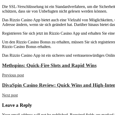
Die SSL-Verschlüsselung ist ein Standardverfahren, um die Sicherhe
schützen, dass sie von Unbefugten nicht gelesen werden können.
Das Rizzio Casino App bietet auch eine Vielzahl von Möglichkeiten, u
Adresse ändern, wenn sie sich geändert hat. Darüber hinaus bietet da
Registrieren Sie sich jetzt im Rizzio Casino App und erhalten Sie ei
Um den Rizzio Casino Bonus zu erhalten, müssen Sie sich registrier
Rizzio Casino Bonus erhalten.
Das Rizzio Casino App ist ein sicheres und vertrauenswürdiges Onlin
Methspins: Quick‑Fire Slots and Rapid Wins
Previous post
DivaSpin Casino Review: Quick Wins and High‑Intens
Next post
Leave a Reply
Your email address will not be published.
Required fields are marked