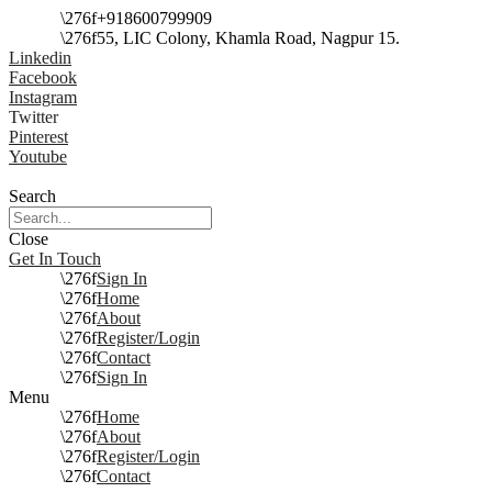
+918600799909
55, LIC Colony, Khamla Road, Nagpur 15.
Linkedin
Facebook
Instagram
Twitter
Pinterest
Youtube
Search
Close
Get In Touch
Sign In
Home
About
Register/Login
Contact
Sign In
Menu
Home
About
Register/Login
Contact