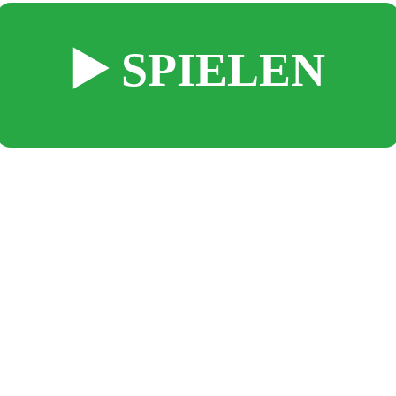
▶️ SPIELEN