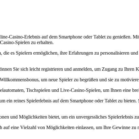
nline-Casino-Erlebnis auf dem Smartphone oder Tablet zu genießen. Mit
Casino-Spielen zu erhalten.
, die es Spielern ermöglichen, ihre Erfahrungen zu personalisieren un
nen Sie sich leicht registrieren und anmelden, um Zugang zu Ihren Ko
 Willkommensbonus, um neue Spieler zu begrüßen und sie zu motivieren, 
ielautomaten, Tischspielen und Live-Casino-Spielen, um Ihnen eine brei
 um ein reines Spielerlebnis auf dem Smartphone oder Tablet zu bieten. 
ionen und Möglichkeiten bietet, um ein unvergessliches Spielerlebnis zu
h auf eine Vielzahl von Möglichkeiten einlassen, um Ihre Gewinne zu m