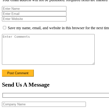
Save my name, email, and website in this browser for the next ti
Send Us A Message