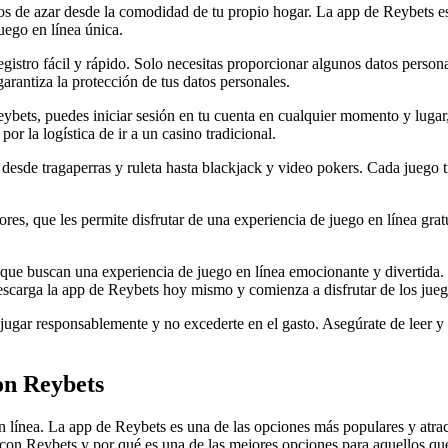
gos de azar desde la comodidad de tu propio hogar. La app de Reybets e
uego en línea única.
egistro fácil y rápido. Solo necesitas proporcionar algunos datos person
arantiza la protección de tus datos personales.
ybets, puedes iniciar sesión en tu cuenta en cualquier momento y lugar,
or la logística de ir a un casino tradicional.
sde tragaperras y ruleta hasta blackjack y video pokers. Cada juego tie
s, que les permite disfrutar de una experiencia de juego en línea grat
ue buscan una experiencia de juego en línea emocionante y divertida. C
escarga la app de Reybets hoy mismo y comienza a disfrutar de los juego
 jugar responsablemente y no excederte en el gasto. Asegúrate de leer y
on Reybets
 línea. La app de Reybets es una de las opciones más populares y atra
a con Reybets y por qué es una de las mejores opciones para aquellos qu