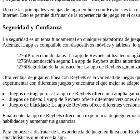
Una de las principales ventajas de jugar en línea con Reybets es la 
Internet. Esto te permite disfrutar de la experiencia de juego en el casi
Seguridad y Confianza
La seguridad es un tema fundamental en cualquier plataforma de juego e
Además, la app es compatible con dispositivos móviles y tabletas, lo 
Protección de datos: La app de Reybets utiliza tecnología
Autenticación segura: La app de Reybets utiliza autentica
Seguridad de la transacción: La app de Reybets garantiza
Otra ventaja de jugar en línea con Reybets es la variedad de juegos q
experimentar con diferentes juegos y encontrar el que mejor se adapte 
Juegos de tragaperras: La app de Reybets ofrece una amplia gama d
Juegos de ruleta: La app de Reybets ofrece diferentes versiones de ru
Juegos de blackjack: La app de Reybets ofrece diferentes versiones
Finalmente, la app de Reybets ofrece una experiencia de juego emocion
habilidades y aumentar tus ganancias.
Para empezar a disfrutar de la experiencia de juego en línea con Reybe
características que ofrece la app.