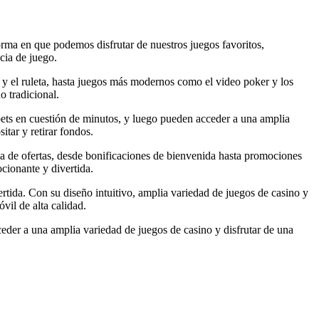
orma en que podemos disfrutar de nuestros juegos favoritos,
cia de juego.
 y el ruleta, hasta juegos más modernos como el video poker y los
o tradicional.
ybets en cuestión de minutos, y luego pueden acceder a una amplia
tar y retirar fondos.
a de ofertas, desde bonificaciones de bienvenida hasta promociones
cionante y divertida.
tida. Con su diseño intuitivo, amplia variedad de juegos de casino y
vil de alta calidad.
ceder a una amplia variedad de juegos de casino y disfrutar de una