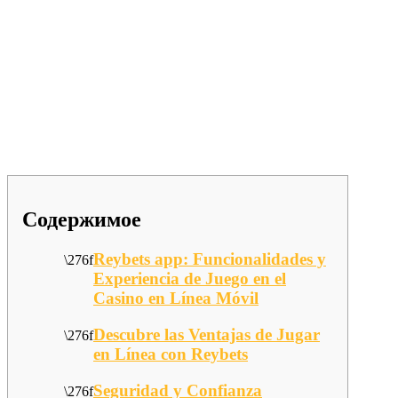
Содержимое
Reybets app: Funcionalidades y
Experiencia de Juego en el
Casino en Línea Móvil
Descubre las Ventajas de Jugar
en Línea con Reybets
Seguridad y Confianza