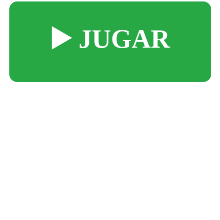
▶️ JUGAR