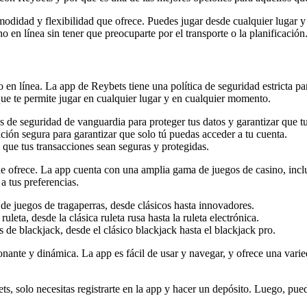
comodidad y flexibilidad que ofrece. Puedes jugar desde cualquier luga
no en línea sin tener que preocuparte por el transporte o la planificación
n línea. La app de Reybets tiene una política de seguridad estricta par
que te permite jugar en cualquier lugar y en cualquier momento.
s de seguridad de vanguardia para proteger tus datos y garantizar que t
ción segura para garantizar que solo tú puedas acceder a tu cuenta.
 que tus transacciones sean seguras y protegidas.
ue ofrece. La app cuenta con una amplia gama de juegos de casino, incl
a tus preferencias.
e juegos de tragaperras, desde clásicos hasta innovadores.
leta, desde la clásica ruleta rusa hasta la ruleta electrónica.
 de blackjack, desde el clásico blackjack hasta el blackjack pro.
ante y dinámica. La app es fácil de usar y navegar, y ofrece una varied
ts, solo necesitas registrarte en la app y hacer un depósito. Luego, pue