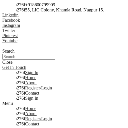
+918600799909
55, LIC Colony, Khamla Road, Nagpur 15.
Linkedin
Facebook
Instagram
Twitter
Pinterest
Youtube
Search
Close
Get In Touch
Sign In
Home
About
Register/Login
Contact
Sign In
Menu
Home
About
Register/Login
Contact