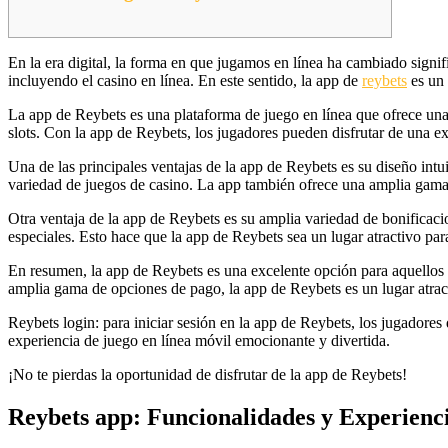
En la era digital, la forma en que jugamos en línea ha cambiado signi
incluyendo el casino en línea. En este sentido, la app de
reybets
es un 
La app de Reybets es una plataforma de juego en línea que ofrece una
slots. Con la app de Reybets, los jugadores pueden disfrutar de una ex
Una de las principales ventajas de la app de Reybets es su diseño int
variedad de juegos de casino. La app también ofrece una amplia gama d
Otra ventaja de la app de Reybets es su amplia variedad de bonificac
especiales. Esto hace que la app de Reybets sea un lugar atractivo pa
En resumen, la app de Reybets es una excelente opción para aquellos 
amplia gama de opciones de pago, la app de Reybets es un lugar atract
Reybets login: para iniciar sesión en la app de Reybets, los jugadore
experiencia de juego en línea móvil emocionante y divertida.
¡No te pierdas la oportunidad de disfrutar de la app de Reybets!
Reybets app: Funcionalidades y Experienci