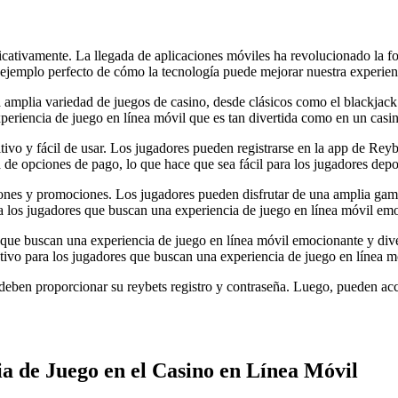
ficativamente. La llegada de aplicaciones móviles ha revolucionado la f
ejemplo perfecto de cómo la tecnología puede mejorar nuestra experien
 amplia variedad de juegos de casino, desde clásicos como el blackjack
periencia de juego en línea móvil que es tan divertida como en un casin
uitivo y fácil de usar. Los jugadores pueden registrarse en la app de Re
e opciones de pago, lo que hace que sea fácil para los jugadores deposi
iones y promociones. Los jugadores pueden disfrutar de una amplia gam
ra los jugadores que buscan una experiencia de juego en línea móvil emo
que buscan una experiencia de juego en línea móvil emocionante y diver
ivo para los jugadores que buscan una experiencia de juego en línea mó
s deben proporcionar su reybets registro y contraseña. Luego, pueden ac
a de Juego en el Casino en Línea Móvil