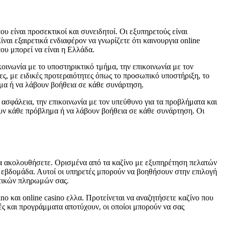
υ είναι προσεκτικοί και συνειδητοί. Οι εξυπηρετούς είναι
ναι εξαιρετικά ενδιαφέρον να γνωρίζετε ότι καινουργια online
που μπορεί να είναι η Ελλάδα.
οινωνία με το υποστηρικτικό τμήμα, την επικοινωνία με τον
ες, με ειδικές προτεραιότητες όπως το προσωπικό υποστήριξη, το
μα ή να λάβουν βοήθεια σε κάθε συνάρτηση.
 ασφάλεια, την επικοινωνία με τον υπεύθυνο για τα προβλήματα και
ουν κάθε πρόβλημα ή να λάβουν βοήθεια σε κάθε συνάρτηση. Οι
 να ακολουθήσετε. Ορισμένα από τα καζίνο με εξυπηρέτηση πελατών
ην εβδομάδα. Αυτοί οι υπηρετές μπορούν να βοηθήσουν στην επιλογή
ιτικών πληρωμών σας.
ino και online casino ελλα. Προτείνεται να αναζητήσετε καζίνο που
ς και προγράμματα αποτύχουν, οι οποίοι μπορούν να σας