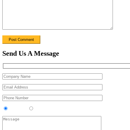
Send Us A Message
Contractor
Sub-Contractor