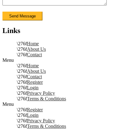
Links
Home
About Us
Contact
Menu
Home
About Us
Contact
Register
Login
Privacy Policy
Terms & Conditions
Menu
Register
Login
Privacy Policy
Terms & Conditions