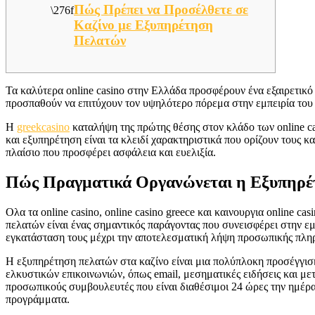
Πώς Πρέπει να Προσέλθετε σε
Καζίνο με Εξυπηρέτηση
Πελατών
Τα καλύτερα online casino στην Ελλάδα προσφέρουν ένα εξαιρετικό 
προσπαθούν να επιτύχουν τον υψηλότερο πόρεμα στην εμπειρία του 
Η
greekcasino
καταλήψη της πρώτης θέσης στον κλάδο των online ca
και εξυπηρέτηση είναι τα κλειδί χαρακτηριστικά που ορίζουν τους κ
πλαίσιο που προσφέρει ασφάλεια και ευελιξία.
Πώς Πραγματικά Οργανώνεται η Εξυπηρέ
Ολα τα online casino, online casino greece και καινουργια online 
πελατών είναι ένας σημαντικός παράγοντας που συνεισφέρει στην εμ
εγκατάσταση τους μέχρι την αποτελεσματική λήψη προσωπικής πλη
Η εξυπηρέτηση πελατών στα καζίνο είναι μια πολύπλοκη προσέγγιση
ελκυστικών επικοινωνιών, όπως email, μεσηματικές ειδήσεις και με
προσωπικούς συμβουλευτές που είναι διαθέσιμοι 24 ώρες την ημέρ
προγράμματα.