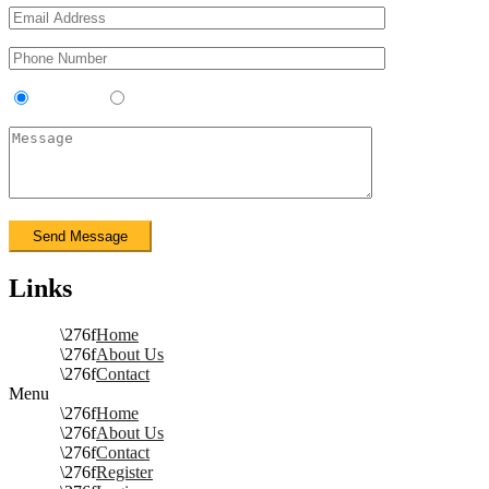
Contractor
Sub-Contractor
Links
Home
About Us
Contact
Menu
Home
About Us
Contact
Register