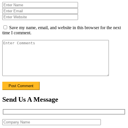
Save my name, email, and website in this browser for the next
time I comment.
Send Us A Message