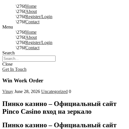
Home
About
Register/Login
Contact
Menu
Home
About
Register/Login
Contact
Search
Close
Get In Touch
Win Work Order
Vinay
June 28, 2026
Uncategorized
0
Пинко казино – Официальный сайт
Pinco Casino вход на зеркало
Пинко казино – Официальный сайт