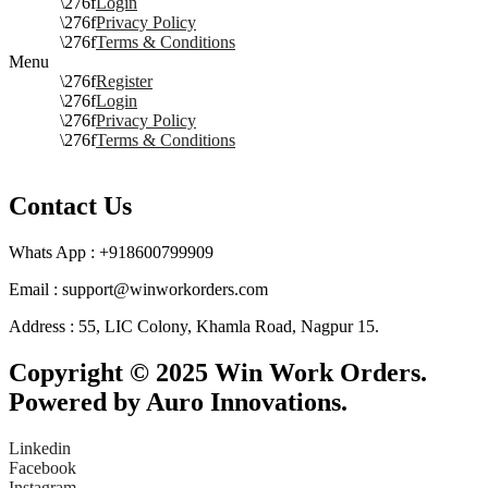
Login
Privacy Policy
Terms & Conditions
Menu
Register
Login
Privacy Policy
Terms & Conditions
Contact Us
Whats App : +918600799909
Email : support@winworkorders.com
Address : 55, LIC Colony, Khamla Road, Nagpur 15.
Copyright © 2025 Win Work Orders.
Powered by Auro Innovations.
Linkedin
Facebook
Instagram