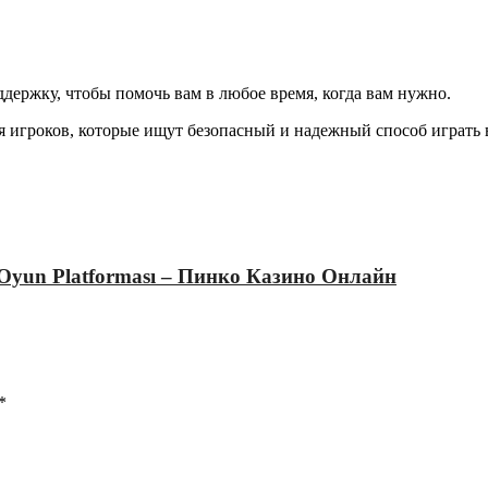
ддержку, чтобы помочь вам в любое время, когда вам нужно.
ля игроков, которые ищут безопасный и надежный способ играть 
ı Oyun Platforması – Пинко Казино Онлайн
*