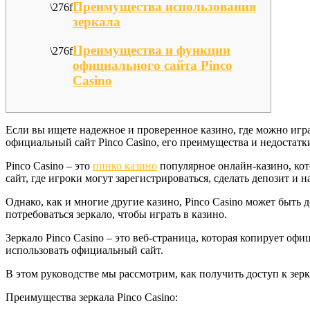
Преимущества использования
зеркала
Преимущества и функции
официального сайта Pinco
Casino
Если вы ищете надежное и проверенное казино, где можно игра
официальный сайт Pinco Casino, его преимущества и недостатки
Pinco Casino – это
пинко казино
популярное онлайн-казино, кот
сайт, где игроки могут зарегистрироваться, сделать депозит и н
Однако, как и многие другие казино, Pinco Casino может быть 
потребоваться зеркало, чтобы играть в казино.
Зеркало Pinco Casino – это веб-страница, которая копирует оф
использовать официальный сайт.
В этом руководстве мы рассмотрим, как получить доступ к зерк
Преимущества зеркала Pinco Casino: