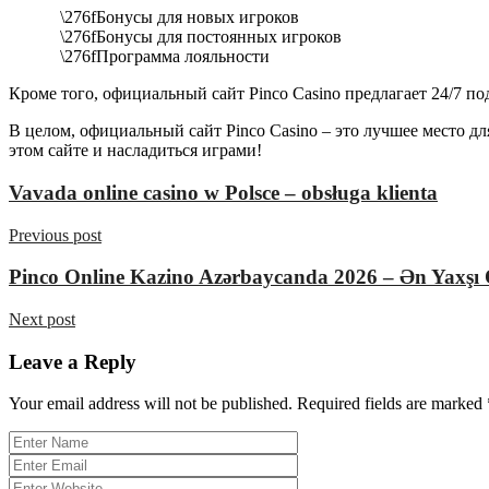
Бонусы для новых игроков
Бонусы для постоянных игроков
Программа лояльности
Кроме того, официальный сайт Pinco Casino предлагает 24/7 по
В целом, официальный сайт Pinco Casino – это лучшее место д
этом сайте и насладиться играми!
Vavada online casino w Polsce – obsługa klienta
Previous post
Pinco Online Kazino Azərbaycanda 2026 – Ən Yaxş
Next post
Leave a Reply
Your email address will not be published.
Required fields are marked