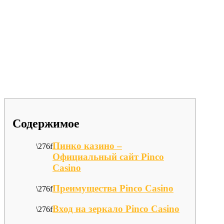
Содержимое
Пинко казино –
Официальный сайт Pinco
Casino
Преимущества Pinco Casino
Вход на зеркало Pinco Casino