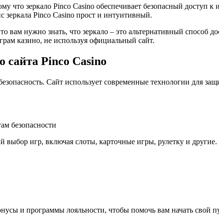
ому что зеркало Pinco Casino обеспечивает безопасный доступ к
с зеркала Pinco Casino прост и интуитивный.
о вам нужно знать, что зеркало – это альтернативный способ дос
грам казино, не используя официальный сайт.
сайта Pinco Casino
 безопасность. Сайт использует современные технологии для за
там безопасности
й выбор игр, включая слоты, карточные игры, рулетку и другие
нусы и программы лояльности, чтобы помочь вам начать свой пу