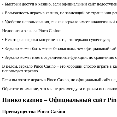
• Быстрый доступ к казино, если официальный сайт недоступен
• Возможность играть в казино, не зависящий от страны или ре
• Удобство использования, так как зеркало имеет аналогичный
Недостатки зеркала Pinco Casino:
• Некоторые игроки могут не знать, что зеркало существует;
• Зеркало может быть менее безопасным, чем официальный сай
• Зеркало может иметь ограниченные функции, по сравнению 
В целом, зеркало Pinco Casino – это хороший способ играть в
используют зеркало.
Если вы хотите играть в Pinco Casino, но официальный сайт не 
Обратите внимание, что мы не рекомендуем игрокам использовать
Пинко казино – Официальный сайт Pinc
Преимущества Pinco Casino