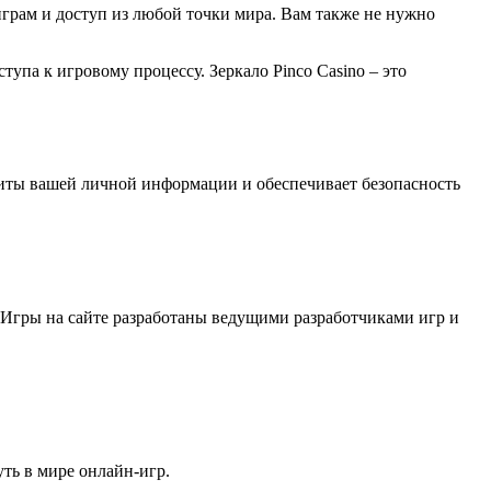
 играм и доступ из любой точки мира. Вам также не нужно
тупа к игровому процессу. Зеркало Pinco Casino – это
щиты вашей личной информации и обеспечивает безопасность
. Игры на сайте разработаны ведущими разработчиками игр и
ть в мире онлайн-игр.