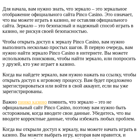
Для начала, вам нужно знать, что зеркало – это зеркальное
отображение официального сайта Pinco Casino. Это означает,
что вы можете играть в казино, не оставляя официального
сайта. Зеркало – это безопасный и надежный способ играть в
казино, не рискуя своей безопасностью.
Чтобы открыть доступ к зеркалу Pinco Casino, вам нужно
выполнить несколько простых шагов. В первую очередь, вам
нужно найти зеркало Pinco Casino в интернете. Вы можете
использовать поисковик, чтобы найти зеркало, или попросить
у друзей, кто уже играет в казино.
Когда вы найдете зеркало, вам нужно нажать на ссылку, чтобы
открыть доступ к игровому процессу. Вам будет предложено
зарегистрироваться или войти в свой аккаунт, если вы уже
зарегистрированы.
Важно
пинко казино
помнить, что зеркало – это не
официальный сайт Pinco Casino, поэтому вам нужно быть
осторожным, когда вводите свои данные. Убедитесь, что вы
вводите корректные данные, чтобы избежать любых проблем.
Когда вы открыли доступ к зеркалу, вы можете начать играть в
казино. Вы можете выбрать игру, которая вам нравится, и