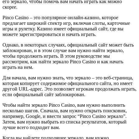
его зеркало, чтобы помочь вам начать играть как можно
скорее.
Pinco Casino – это популярное онлайн-казино, которое
предлагает широкий спектр игр, включая слоты, карточные
игры и рулетку. Казино имеет официальный сайт, где вы
можете зарегистрироваться и начать играть.
Однако, в некоторых случаях, официальный сайт может быть
заблокирован, и в этом случае вам нужно найти зеркало,
чтобы продолжить играть. В этом руководстве мы
рассмотрим, как найти зеркало Pinco Casino и как начать
играть на нем.
Для начала, вам нужно знать, что зеркало – это веб-страница,
которая копирует содержимое официального сайта, но имеет
другой URL-адрес. Это позволяет игрокам продолжать играть,
если официальный сайт заблокирован.
Чтобы найти зеркало Pinco Casino, вам нужно выполнить
несколько шагов. Сначала, вам нужно открыть поисковик,
например, Google, и ввести запрос “Pinco Casino зеркало”.
Затем, вам нужно выбрать из списка результатов, который
лучше всего подходит вам.
Когда вы найдете подходящее зеркало, вам нужно