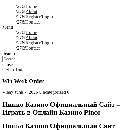
Home
About
Register/Login
Contact
Menu
Home
About
Register/Login
Contact
Search
Close
Get In Touch
Win Work Order
Vinay
June 7, 2026
Uncategorized
0
Пинко Казино Официальный Сайт –
Играть в Онлайн Казино Pinco
Пинко Казино Официальный Сайт –