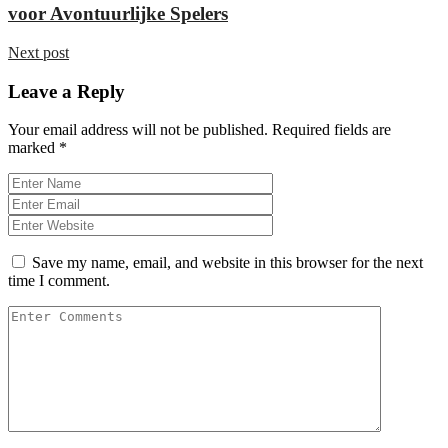
voor Avontuurlijke Spelers
Next post
Leave a Reply
Your email address will not be published.
Required fields are
marked
*
Save my name, email, and website in this browser for the next
time I comment.