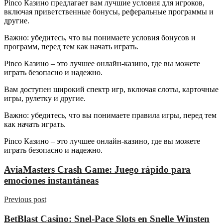
Pinco Казино предлагает вам лучшие условия для игроков,
включая приветственные бонусы, реферальные программы и
другие.
Важно: убедитесь, что вы понимаете условия бонусов и
программ, перед тем как начать играть.
Pinco Казино – это лучшее онлайн-казино, где вы можете
играть безопасно и надежно.
Вам доступен широкий спектр игр, включая слоты, карточные
игры, рулетку и другие.
Важно: убедитесь, что вы понимаете правила игры, перед тем
как начать играть.
Pinco Казино – это лучшее онлайн-казино, где вы можете
играть безопасно и надежно.
AviaMasters Crash Game: Juego rápido para
emociones instantáneas
Previous post
BetBlast Casino: Snel‑Pace Slots en Snelle Winsten