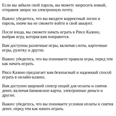
Если вы забыли свой пароль, вы можете запросить новый,
отправив запрос на электронную почту.
Важно: убедитесь, что вы вводите корректный логин и
пароль, иначе вы не сможете войти в свой аккаунт.
После входа, вы сможете начать играть в Pinco Казино,
выбрав игру, которая вам понравится.
Вам доступны различные игры, включая слоты, карточные
игры, рулетку и другие.
Важно: убедитесь, что вы понимаете правила игры, перед тем
как начать играть.
Pinco Казино предлагает вам безопасный и надежный способ
играть в онлайн-казино.
Вам доступен широкий спектр опций для оплаты и снятия
денег, включая банковские карты, электронные деньги и
другие.
Важно: убедитесь, что вы понимаете условия оплаты и снятия
денег, перед тем как начать играть.