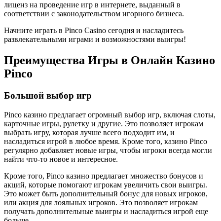
лиценз на проведение игр в интернете, выданный в
соответствии с законодательством игорного бизнеса.
Начните играть в Pinco Casino сегодня и насладитесь
развлекательными играми и возможностями выигры!
Преимущества Игры в Онлайн Казино
Pinco
Большой выбор игр
Pinco казино предлагает огромный выбор игр, включая слоты,
карточные игры, рулетку и другие. Это позволяет игрокам
выбрать игру, которая лучше всего подходит им, и
насладиться игрой в любое время. Кроме того, казино Pinco
регулярно добавляет новые игры, чтобы игроки всегда могли
найти что-то новое и интересное.
Кроме того, Pinco казино предлагает множество бонусов и
акций, которые помогают игрокам увеличить свои выигры.
Это может быть дополнительный бонус для новых игроков,
или акция для лояльных игроков. Это позволяет игрокам
получать дополнительные выигры и насладиться игрой еще
больше.