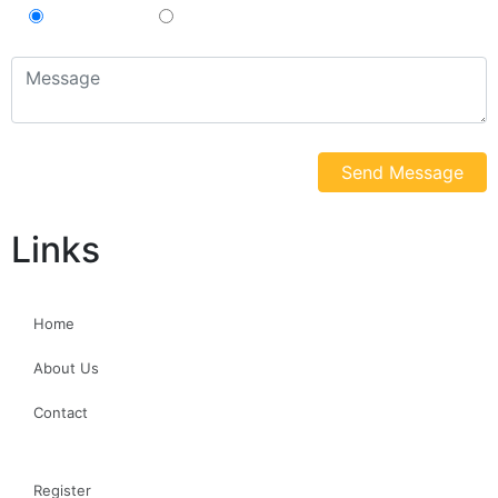
Contractor
Sub-Contractor
Links
Home
About Us
Contact
Register