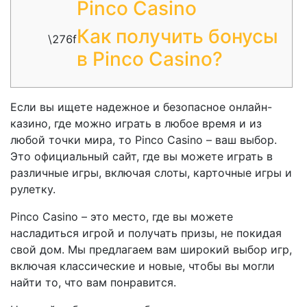
Pinco Casino
Как получить бонусы
в Pinco Casino?
Если вы ищете надежное и безопасное онлайн-
казино, где можно играть в любое время и из
любой точки мира, то Pinco Casino – ваш выбор.
Это официальный сайт, где вы можете играть в
различные игры, включая слоты, карточные игры и
рулетку.
Pinco Casino – это место, где вы можете
насладиться игрой и получать призы, не покидая
свой дом. Мы предлагаем вам широкий выбор игр,
включая классические и новые, чтобы вы могли
найти то, что вам понравится.