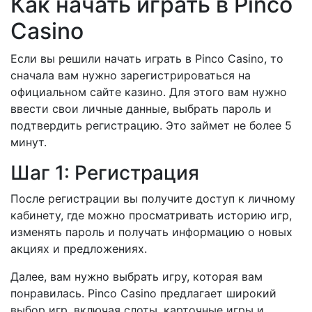
Как начать играть в Pinco
Casino
Если вы решили начать играть в Pinco Casino, то
сначала вам нужно зарегистрироваться на
официальном сайте казино. Для этого вам нужно
ввести свои личные данные, выбрать пароль и
подтвердить регистрацию. Это займет не более 5
минут.
Шаг 1: Регистрация
После регистрации вы получите доступ к личному
кабинету, где можно просматривать историю игр,
изменять пароль и получать информацию о новых
акциях и предложениях.
Далее, вам нужно выбрать игру, которая вам
понравилась. Pinco Casino предлагает широкий
выбор игр, включая слоты, карточные игры и