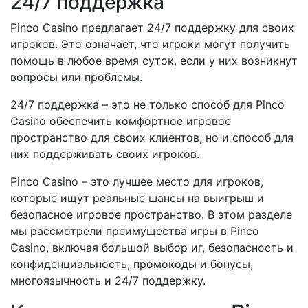
24/7 поддержка
Pinco Casino предлагает 24/7 поддержку для своих
игроков. Это означает, что игроки могут получить
помощь в любое время суток, если у них возникнут
вопросы или проблемы.
24/7 поддержка – это не только способ для Pinco
Casino обеспечить комфортное игровое
пространство для своих клиентов, но и способ для
них поддерживать своих игроков.
Pinco Casino – это лучшее место для игроков,
которые ищут реальные шансы на выигрыш и
безопасное игровое пространство. В этом разделе
мы рассмотрели преимущества игры в Pinco
Casino, включая большой выбор иг, безопасность и
конфиденциальность, промокоды и бонусы,
многоязычность и 24/7 поддержку.