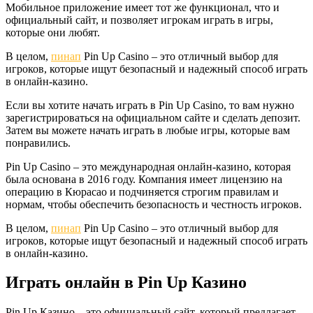
Мобильное приложение имеет тот же функционал, что и
официальный сайт, и позволяет игрокам играть в игры,
которые они любят.
В целом,
пинап
Pin Up Casino – это отличный выбор для
игроков, которые ищут безопасный и надежный способ играть
в онлайн-казино.
Если вы хотите начать играть в Pin Up Casino, то вам нужно
зарегистрироваться на официальном сайте и сделать депозит.
Затем вы можете начать играть в любые игры, которые вам
понравились.
Pin Up Casino – это международная онлайн-казино, которая
была основана в 2016 году. Компания имеет лицензию на
операцию в Кюрасао и подчиняется строгим правилам и
нормам, чтобы обеспечить безопасность и честность игроков.
В целом,
пинап
Pin Up Casino – это отличный выбор для
игроков, которые ищут безопасный и надежный способ играть
в онлайн-казино.
Играть онлайн в Pin Up Казино
Pin Up Казино – это официальный сайт, который предлагает