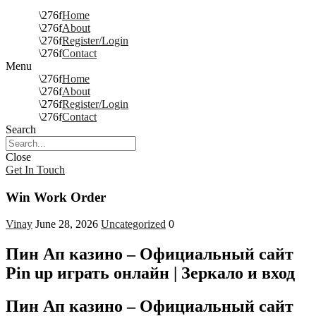
Home
About
Register/Login
Contact
Menu
Home
About
Register/Login
Contact
Search
Close
Get In Touch
Win Work Order
Vinay
June 28, 2026
Uncategorized
0
Пин Ап казино – Официальный сайт
Pin up играть онлайн | Зеркало и вход
Пин Ап казино – Официальный сайт