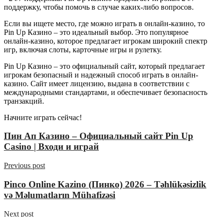
поддержку, чтобы помочь в случае каких-либо вопросов.
Если вы ищете место, где можно играть в онлайн-казино, то
Pin Up Казино – это идеальный выбор. Это популярное
онлайн-казино, которое предлагает игрокам широкий спектр
игр, включая слоты, карточные игры и рулетку.
Pin Up Казино – это официальный сайт, который предлагает
игрокам безопасный и надежный способ играть в онлайн-
казино. Сайт имеет лицензию, выдана в соответствии с
международными стандартами, и обеспечивает безопасность
транзакций.
Начните играть сейчас!
Пин Ап Казино – Официальный сайт Pin Up
Casino | Входи и играй
Previous post
Pinco Online Kazino (Пинко) 2026 – Təhlükəsizlik
və Məlumatların Mühafizəsi
Next post