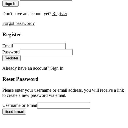
Sign In
Don't have an account yet?
Register
Forgot password?
Register
Email
Password
Register
Already have an account?
Sign In
Reset Password
Please enter your username or email address, you will receive a link
to create a new password via email.
Username or Email
Send Email