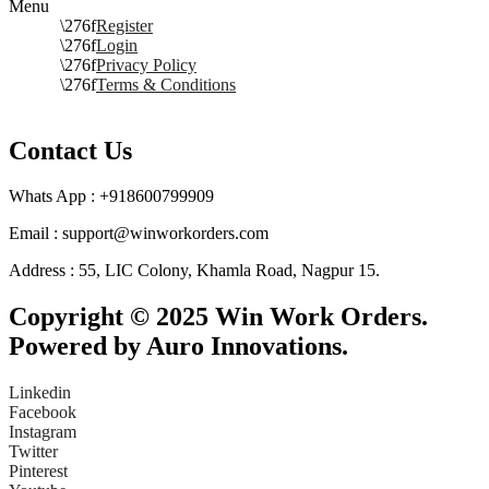
Menu
Register
Login
Privacy Policy
Terms & Conditions
Contact Us
Whats App : +918600799909
Email : support@winworkorders.com
Address : 55, LIC Colony, Khamla Road, Nagpur 15.
Copyright © 2025 Win Work Orders.
Powered by Auro Innovations.
Linkedin
Facebook
Instagram
Twitter
Pinterest