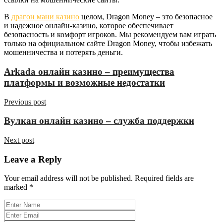
В
драгон мани казино
целом, Dragon Money – это безопасное
и надежное онлайн-казино, которое обеспечивает
безопасность и комфорт игроков. Мы рекомендуем вам играть
только на официальном сайте Dragon Money, чтобы избежать
мошенничества и потерять деньги.
Arkada онлайн казино – преимущества
платформы и возможные недостатки
Previous post
Вулкан онлайн казино – служба поддержки
Next post
Leave a Reply
Your email address will not be published.
Required fields are
marked
*