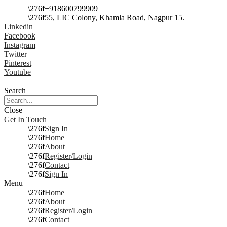
+918600799909
55, LIC Colony, Khamla Road, Nagpur 15.
Linkedin
Facebook
Instagram
Twitter
Pinterest
Youtube
Search
Close
Get In Touch
Sign In
Home
About
Register/Login
Contact
Sign In
Menu
Home
About
Register/Login
Contact