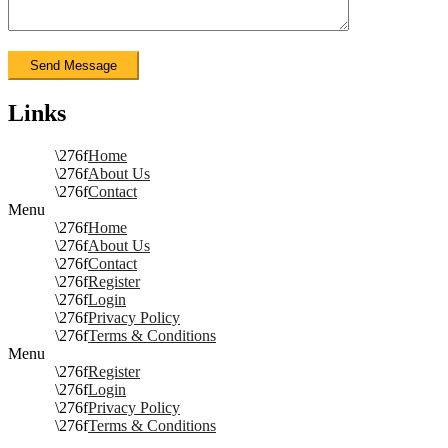
Links
Home
About Us
Contact
Menu
Home
About Us
Contact
Register
Login
Privacy Policy
Terms & Conditions
Menu
Register
Login
Privacy Policy
Terms & Conditions