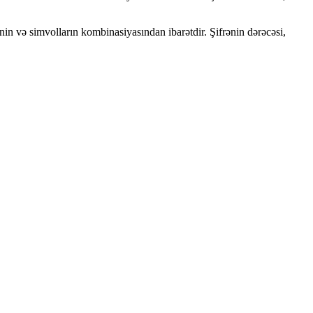
inin və simvolların kombinasiyasından ibarətdir. Şifrənin dərəcəsi,