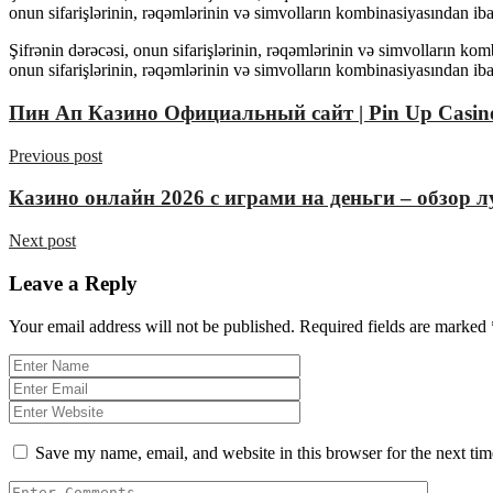
onun sifarişlərinin, rəqəmlərinin və simvolların kombinasiyasından ibar
Şifrənin dərəcəsi, onun sifarişlərinin, rəqəmlərinin və simvolların kom
onun sifarişlərinin, rəqəmlərinin və simvolların kombinasiyasından ibar
Пин Ап Казино Официальный сайт | Pin Up Casino
Previous post
Казино онлайн 2026 с играми на деньги – обзор 
Next post
Leave a Reply
Your email address will not be published.
Required fields are marked
Save my name, email, and website in this browser for the next ti