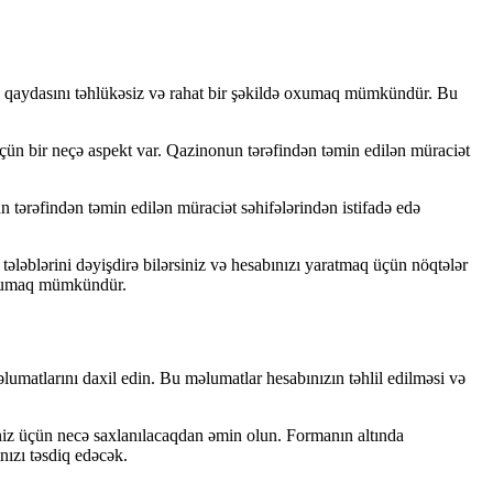
 qaydasını təhlükəsiz və rahat bir şəkildə oxumaq mümkündür. Bu
ün bir neçə aspekt var. Qazinonun tərəfindən təmin edilən müraciət
tərəfindən təmin edilən müraciət səhifələrindən istifadə edə
ələblərini dəyişdirə bilərsiniz və hesabınızı yaratmaq üçün nöqtələr
ə oxumaq mümkündür.
umatlarını daxil edin. Bu məlumatlar hesabınızın təhlil edilməsi və
iniz üçün necə saxlanılacaqdan əmin olun. Formanın altında
nızı təsdiq edəcək.