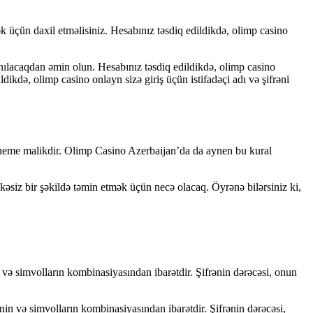
 üçün daxil etməlisiniz. Hesabınız təsdiq edildikdə, olimp casino
nılacaqdan əmin olun. Hesabınız təsdiq edildikdə, olimp casino
ikdə, olimp casino onlayn sizə giriş üçün istifadəçi adı və şifrəni
 öneme malikdir. Olimp Casino Azerbaijan’da da aynen bu kural
ükəsiz bir şəkildə təmin etmək üçün necə olacaq. Öyrənə bilərsiniz ki,
in və simvolların kombinasiyasından ibarətdir. Şifrənin dərəcəsi, onun
inin və simvolların kombinasiyasından ibarətdir. Şifrənin dərəcəsi,