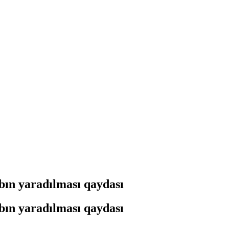
ın yaradılması qaydası
ın yaradılması qaydası