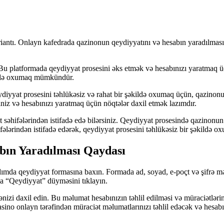
antı. Onlayn kafedrada qazinonun qeydiyyatını və hesabın yaradılması
u platformada qeydiyyat prosesini əks etmək və hesabınızı yaratmaq üç
əkildə oxumaq mümkündür.
yat prosesini təhlükəsiz və rahat bir şəkildə oxumaq üçün, qazinonun 
siniz və hesabınızı yaratmaq üçün nöqtələr daxil etmək lazımdır.
əhifələrindən istifadə edə bilərsiniz. Qeydiyyat prosesində qazinonun t
ifələrindən istifadə edərək, qeydiyyat prosesini təhlükəsiz bir şəkild
bın Yaradılması Qaydası
ımda qeydiyyat formasına baxın. Formada ad, soyad, e-poçt və şifrə məl
da “Qeydiyyat” düyməsini tıklayın.
izi daxil edin. Bu məlumat hesabınızın təhlil edilməsi və müraciətlər
sino onlayn tərəfindən müraciət məlumatlarınızı təhlil edəcək və hesabı