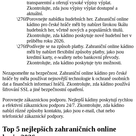
transparentní a oferují vysoké výpisy výplat.
Zkontrolujte, zda jsou výpisy výplat dostupné a
aktuální.
Porovnejte nabídku hudebních her. Zahraniční online
kádino pro české hráče měli by nabízet širokou škálu
hudebních her, včetně nových a populárních titulů.
Zkontrolujte, zda kádino poskytuje nové hudební her v
průběhu roku 2026.
Podívejte se na způsob platby. Zahraniční online kádino
měli by nabízet flexibilní způsoby platby, jako jsou
kreditní karty, e-wallety nebo bankovní převody.
Zkontrolujte, zda kádino poskytuje tyto možnosti.
Nezapomeňte na bezpečnost. Zahraniční online kádino pro české
hráče by měla používat nejnovější technologie k ochraně osobních
dat a finančních informací hráčů. Zkontrolujte, zda kádino používá
šifrování SSL a jiné bezpečnostní opatření.
Porovnejte zákaznickou podporu. Nejlepší kádiny poskytují rychlou
a efektivní zákaznickou podporu 24/7. Zkontrolujte, zda kádino
nabízí různé způsoby kontaktu, jako jsou e-mail, chat nebo
telefonické zákaznické podpory.
Top 5 nejlepších zahraničních online