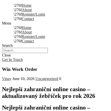
Home
About
Register/Login
Contact
Menu
Home
About
Register/Login
Contact
Search
Close
Get In Touch
Win Work Order
Vinay
June 10, 2026
Uncategorized
0
Nejlepší zahraniční online casino –
aktualizovaný žebříček pro rok 2026
Nejlepší zahraniční online casino –