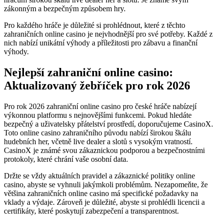
zákonným a bezpečným způsobem hry.
Pro každého hráče je důležité si prohlédnout, které z těchto
zahraničních online casino je nejvhodnější pro své potřeby. Každé z
nich nabízí unikátní výhody a příležitosti pro zábavu a finanční
výhody.
Nejlepší zahraniční online casino:
Aktualizovaný žebříček pro rok 2026
Pro rok 2026 zahraniční online casino pro české hráče nabízejí
výkonnou platformu s nejnovějšími funkcemi. Pokud hledáte
bezpečný a uživatelsky přátelství prostředí, doporučujeme CasinoX.
Toto online casino zahraničního původu nabízí širokou škálu
hudebních her, včetně live dealer a slotů s vysokým vratností.
CasinoX je známé svou zákaznickou podporou a bezpečnostními
protokoly, které chrání vaše osobní data.
Držte se vždy aktuálních pravidel a zákaznické politiky online
casino, abyste se vyhnuli jakýmkoli problémům. Nezapomeňte, že
většina zahraničních online casino má specifické požadavky na
vklady a výdaje. Zároveň je důležité, abyste si prohlédli licencii a
certifikáty, které poskytují zabezpečení a transparentnost.