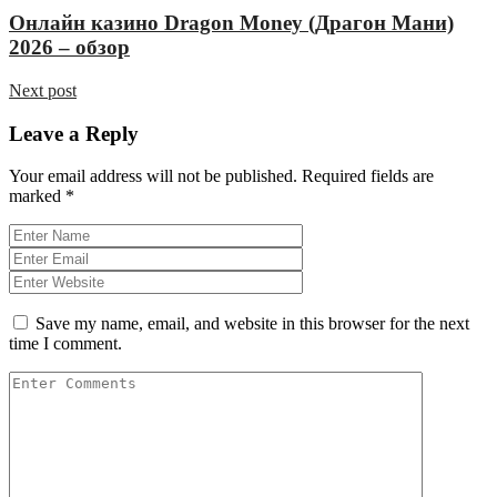
Онлайн казино Dragon Money (Драгон Мани)
2026 – обзор
Next post
Leave a Reply
Your email address will not be published.
Required fields are
marked
*
Save my name, email, and website in this browser for the next
time I comment.