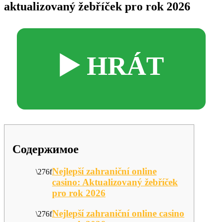
aktualizovaný žebříček pro rok 2026
▶️ HRÁT
Содержимое
Nejlepší zahraniční online
casino: Aktualizovaný žebříček
pro rok 2026
Nejlepší zahraniční online casino