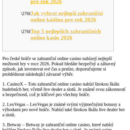
pro rok 2026
Jak vybrat nejlepší zahraniční
online kádino pro rok 2026
Top 5 nejlepších zahraničních
online kasin 2026
Pro české hráče se zahraniční online casino nabízejí nejlepší
možnosti hry v roce 2026. Pokud hledáte bezpečný a zábavný
způsob, jak investovat své čas a peníze, doporučujeme si
prohlédnout následující závazné výběr.
1. CasinoX – Toto zahraniční online casino nabízí širokou škálu
hudebních her, včetně live dealer a slotů. Je známé svou zákonností
a bezpečností, což je klíčové pro všechny hráče.
2. LeoVegas – LeoVegas je známé svými výjimečnými bonusy a
výhodami pro nové hráče. Nabízí také širokou škálu live dealer her
a slotů.
3. Betway – Betway je zahraniční online casino, které nabízí
hráčům širokou škálu live dealer her a slotů. Je známé svým