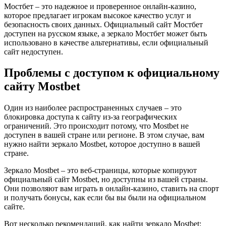
Мостбет – это надежное и проверенное онлайн-казино,
которое предлагает игрокам высокое качество услуг и
безопасность своих данных. Официальный сайт Мостбет
доступен на русском языке, а зеркало Мостбет может быть
использовано в качестве альтернативы, если официальный
сайт недоступен.
Проблемы с доступом к официальному
сайту Mostbet
Один из наиболее распространенных случаев – это
блокировка доступа к сайту из-за географических
ограничений. Это происходит потому, что Mostbet не
доступен в вашей стране или регионе. В этом случае, вам
нужно найти зеркало Mostbet, которое доступно в вашей
стране.
Зеркало Mostbet – это веб-страницы, которые копируют
официальный сайт Mostbet, но доступны из вашей страны.
Они позволяют вам играть в онлайн-казино, ставить на спорт
и получать бонусы, как если бы вы были на официальном
сайте.
Вот несколько рекомендаций, как найти зеркало Mostbet: