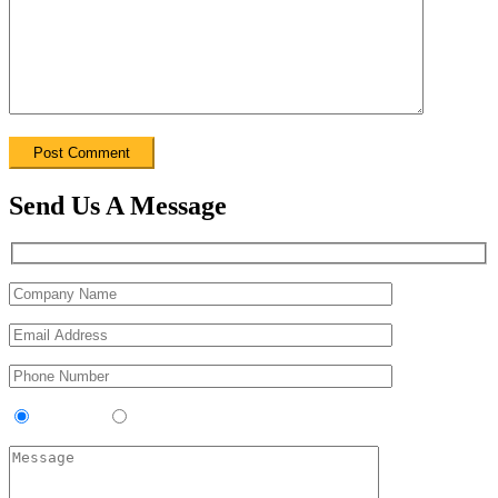
Send Us A Message
Contractor
Sub-Contractor