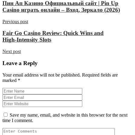
Пин Ап Казино Официальный сайт | Pin Up
Casino играть онлайн – Вход, Зеркало (2026)
Previous post
Fair Go Casino Review: Quick Wins and
High‑Intensity Slots
Next post
Leave a Reply
Your email address will not be published.
Required fields are
marked
*
Save my name, email, and website in this browser for the next
time I comment.