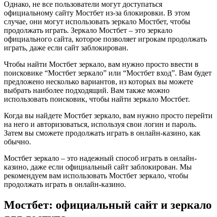
Однако, не все пользователи могут доступаться
официальному сайту Мостбет из-за блокировки. В этом
случае, они могут использовать зеркало Мостбет, чтобы
продолжать играть. Зеркало Мостбет – это зеркало
официального сайта, которое позволяет игрокам продолжать
играть, даже если сайт заблокирован.
Чтобы найти Мостбет зеркало, вам нужно просто ввести в
поисковике “Мостбет зеркало” или “Мостбет вход”. Вам будет
предложено несколько вариантов, из которых вы можете
выбрать наиболее подходящий. Вам также можно
использовать поисковик, чтобы найти зеркало Мостбет.
Когда вы найдете Мостбет зеркало, вам нужно просто перейти
на него и авторизоваться, используя свои логин и пароль.
Затем вы сможете продолжать играть в онлайн-казино, как
обычно.
Мостбет зеркало – это надежный способ играть в онлайн-
казино, даже если официальный сайт заблокирован. Мы
рекомендуем вам использовать Мостбет зеркало, чтобы
продолжать играть в онлайн-казино.
Мостбет: официальный сайт и зеркало