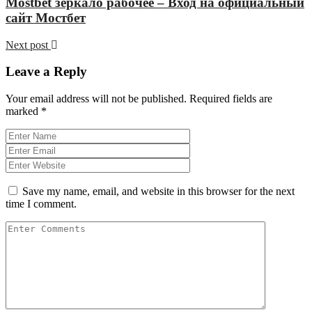
Mostbet зеркало рабочее – Вход на официальный
сайт Мостбет
Next post
Leave a Reply
Your email address will not be published.
Required fields are
marked
*
Save my name, email, and website in this browser for the next
time I comment.