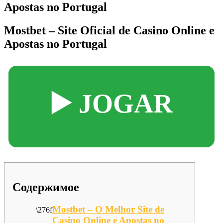
Apostas no Portugal
Mostbet – Site Oficial de Casino Online e
Apostas no Portugal
▶️ JOGAR
Содержимое
Mostbet – O Melhor Site de
Casino Online e Apostas no