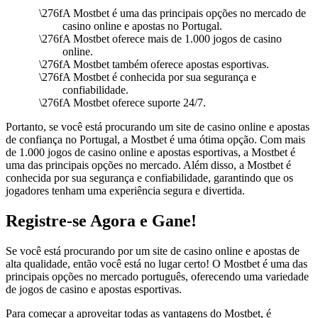
A Mostbet é uma das principais opções no mercado de
casino online e apostas no Portugal.
A Mostbet oferece mais de 1.000 jogos de casino
online.
A Mostbet também oferece apostas esportivas.
A Mostbet é conhecida por sua segurança e
confiabilidade.
A Mostbet oferece suporte 24/7.
Portanto, se você está procurando um site de casino online e apostas
de confiança no Portugal, a Mostbet é uma ótima opção. Com mais
de 1.000 jogos de casino online e apostas esportivas, a Mostbet é
uma das principais opções no mercado. Além disso, a Mostbet é
conhecida por sua segurança e confiabilidade, garantindo que os
jogadores tenham uma experiência segura e divertida.
Registre-se Agora e Gane!
Se você está procurando por um site de casino online e apostas de
alta qualidade, então você está no lugar certo! O Mostbet é uma das
principais opções no mercado português, oferecendo uma variedade
de jogos de casino e apostas esportivas.
Para começar a aproveitar todas as vantagens do Mostbet, é