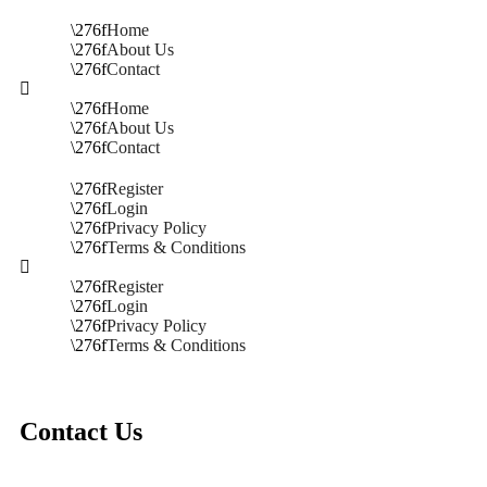
Home
About Us
Contact
Home
About Us
Contact
Register
Login
Privacy Policy
Terms & Conditions
Register
Login
Privacy Policy
Terms & Conditions
Contact Us