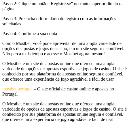
Passo 2: Clique no botão “Registre-se” no canto superior direito da
página
Passo 3: Preencha o formulário de registro com as informações
solicitadas
Passo 4: Confirme a sua conta
Com o Mostbet, você pode aproveitar de uma ampla variedade de
opções de apostas e jogos de casino, em um site seguro e confiável.
Não perca mais tempo e acesse o Mostbet agora mesmo!
O Mostbet é um site de apostas online que oferece uma ampla
variedade de opções de apostas esportivas e jogos de casino. O site é
conhecido por sua plataforma de apostas online segura e confiável,
que oferece uma experiência de jogo agradável e fácil de usar.
mostbet portugal
– O site oficial de casino online e apostas no
Portugal
O Mostbet é um site de apostas online que oferece uma ampla
variedade de opções de apostas esportivas e jogos de casino. O site é
conhecido por sua plataforma de apostas online segura e confiável,
que oferece uma experiência de jogo agradável e fácil de usar.