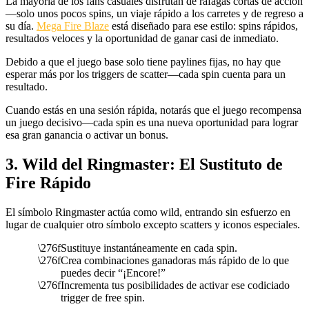
La mayoría de los fans casuales disfrutan de ráfagas cortas de acción
—solo unos pocos spins, un viaje rápido a los carretes y de regreso a
su día.
Mega Fire Blaze
está diseñado para ese estilo: spins rápidos,
resultados veloces y la oportunidad de ganar casi de inmediato.
Debido a que el juego base solo tiene paylines fijas, no hay que
esperar más por los triggers de scatter—cada spin cuenta para un
resultado.
Cuando estás en una sesión rápida, notarás que el juego recompensa
un juego decisivo—cada spin es una nueva oportunidad para lograr
esa gran ganancia o activar un bonus.
3. Wild del Ringmaster: El Sustituto de
Fire Rápido
El símbolo Ringmaster actúa como wild, entrando sin esfuerzo en
lugar de cualquier otro símbolo excepto scatters y iconos especiales.
Sustituye instantáneamente en cada spin.
Crea combinaciones ganadoras más rápido de lo que
puedes decir “¡Encore!”
Incrementa tus posibilidades de activar ese codiciado
trigger de free spin.