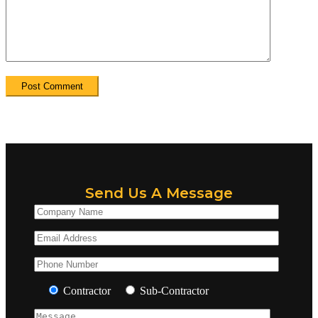
Send Us A Message
Contractor
Sub-Contractor