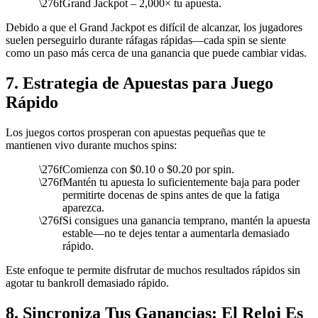
Grand Jackpot – 2,000× tu apuesta.
Debido a que el Grand Jackpot es difícil de alcanzar, los jugadores
suelen perseguirlo durante ráfagas rápidas—cada spin se siente
como un paso más cerca de una ganancia que puede cambiar vidas.
7. Estrategia de Apuestas para Juego
Rápido
Los juegos cortos prosperan con apuestas pequeñas que te
mantienen vivo durante muchos spins:
Comienza con $0.10 o $0.20 por spin.
Mantén tu apuesta lo suficientemente baja para poder
permitirte docenas de spins antes de que la fatiga
aparezca.
Si consigues una ganancia temprano, mantén la apuesta
estable—no te dejes tentar a aumentarla demasiado
rápido.
Este enfoque te permite disfrutar de muchos resultados rápidos sin
agotar tu bankroll demasiado rápido.
8. Sincroniza Tus Ganancias: El Reloj Es