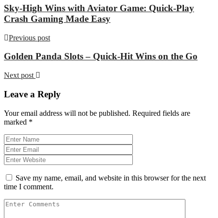
Sky‑High Wins with Aviator Game: Quick‑Play
Crash Gaming Made Easy
Previous post
Golden Panda Slots – Quick‑Hit Wins on the Go
Next post
Leave a Reply
Your email address will not be published.
Required fields are
marked
*
Save my name, email, and website in this browser for the next
time I comment.