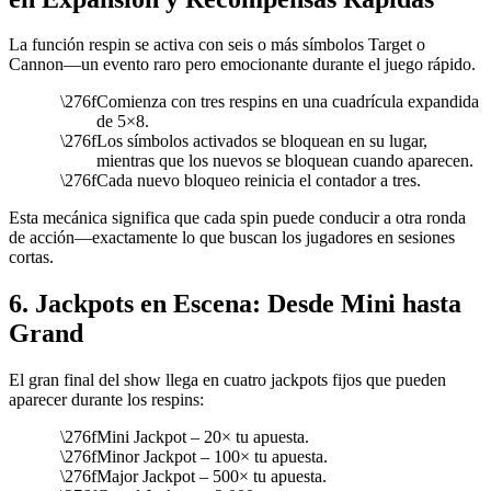
La función respin se activa con seis o más símbolos Target o
Cannon—un evento raro pero emocionante durante el juego rápido.
Comienza con tres respins en una cuadrícula expandida
de 5×8.
Los símbolos activados se bloquean en su lugar,
mientras que los nuevos se bloquean cuando aparecen.
Cada nuevo bloqueo reinicia el contador a tres.
Esta mecánica significa que cada spin puede conducir a otra ronda
de acción—exactamente lo que buscan los jugadores en sesiones
cortas.
6. Jackpots en Escena: Desde Mini hasta
Grand
El gran final del show llega en cuatro jackpots fijos que pueden
aparecer durante los respins:
Mini Jackpot – 20× tu apuesta.
Minor Jackpot – 100× tu apuesta.
Major Jackpot – 500× tu apuesta.