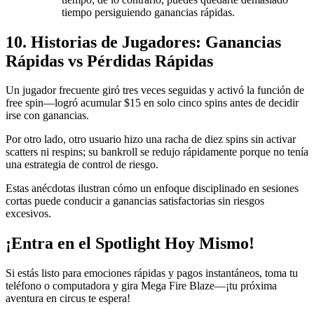
tiempo persiguiendo ganancias rápidas.
10. Historias de Jugadores: Ganancias
Rápidas vs Pérdidas Rápidas
Un jugador frecuente giró tres veces seguidas y activó la función de
free spin—logró acumular $15 en solo cinco spins antes de decidir
irse con ganancias.
Por otro lado, otro usuario hizo una racha de diez spins sin activar
scatters ni respins; su bankroll se redujo rápidamente porque no tenía
una estrategia de control de riesgo.
Estas anécdotas ilustran cómo un enfoque disciplinado en sesiones
cortas puede conducir a ganancias satisfactorias sin riesgos
excesivos.
¡Entra en el Spotlight Hoy Mismo!
Si estás listo para emociones rápidas y pagos instantáneos, toma tu
teléfono o computadora y gira Mega Fire Blaze—¡tu próxima
aventura en circus te espera!