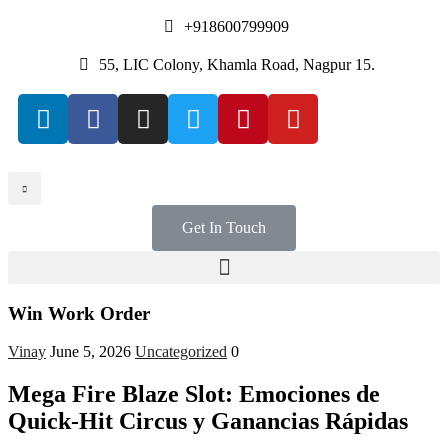
+918600799909
55, LIC Colony, Khamla Road, Nagpur 15.
Get In Touch
Win Work Order
Vinay
June 5, 2026
Uncategorized
0
Mega Fire Blaze Slot: Emociones de
Quick‑Hit Circus y Ganancias Rápidas