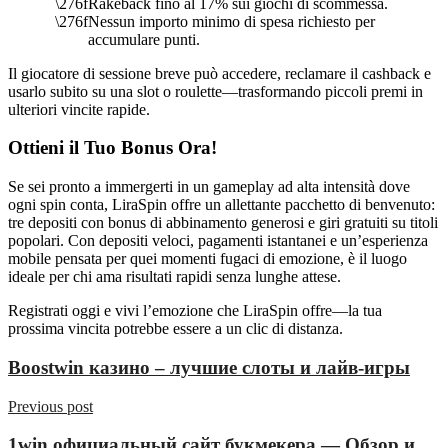
Rakeback fino al 17% sui giochi di scommessa.
Nessun importo minimo di spesa richiesto per
accumulare punti.
Il giocatore di sessione breve può accedere, reclamare il cashback e
usarlo subito su una slot o roulette—trasformando piccoli premi in
ulteriori vincite rapide.
Ottieni il Tuo Bonus Ora!
Se sei pronto a immergerti in un gameplay ad alta intensità dove
ogni spin conta, LiraSpin offre un allettante pacchetto di benvenuto:
tre depositi con bonus di abbinamento generosi e giri gratuiti su titoli
popolari. Con depositi veloci, pagamenti istantanei e un’esperienza
mobile pensata per quei momenti fugaci di emozione, è il luogo
ideale per chi ama risultati rapidi senza lunghe attese.
Registrati oggi e vivi l’emozione che LiraSpin offre—la tua
prossima vincita potrebbe essere a un clic di distanza.
Boostwin казино – лучшие слоты и лайв-игры
Previous post
1win официальный сайт букмекера — Обзор и