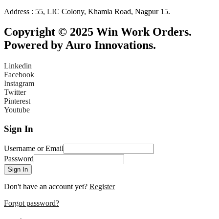
Address : 55, LIC Colony, Khamla Road, Nagpur 15.
Copyright © 2025 Win Work Orders.
Powered by Auro Innovations.
Linkedin
Facebook
Instagram
Twitter
Pinterest
Youtube
Sign In
Username or Email
Password
Sign In
Don't have an account yet?
Register
Forgot password?