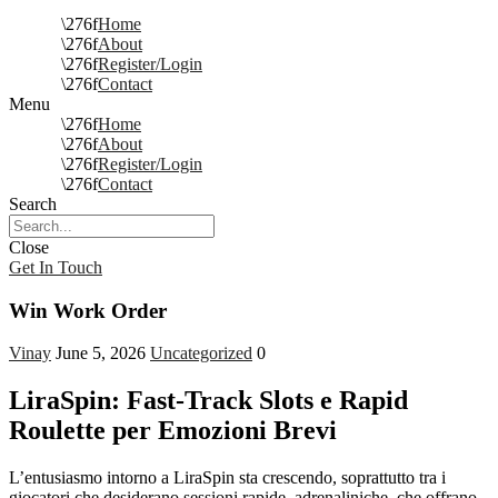
Home
About
Register/Login
Contact
Menu
Home
About
Register/Login
Contact
Search
Close
Get In Touch
Win Work Order
Vinay
June 5, 2026
Uncategorized
0
LiraSpin: Fast‑Track Slots e Rapid
Roulette per Emozioni Brevi
L’entusiasmo intorno a LiraSpin sta crescendo, soprattutto tra i
giocatori che desiderano sessioni rapide, adrenaliniche, che offrano