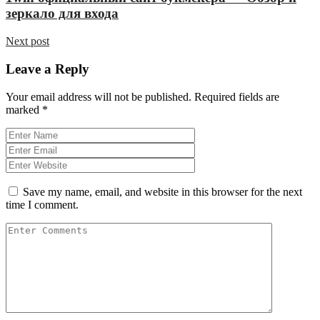
зеркало для входа
Next post
Leave a Reply
Your email address will not be published.
Required fields are
marked
*
Save my name, email, and website in this browser for the next
time I comment.