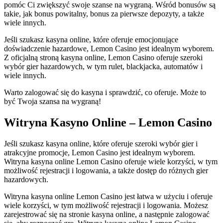
pomóc Ci zwiększyć swoje szanse na wygraną. Wśród bonusów są
takie, jak bonus powitalny, bonus za pierwsze depozyty, a także
wiele innych.
Jeśli szukasz kasyna online, które oferuje emocjonujące
doświadczenie hazardowe, Lemon Casino jest idealnym wyborem.
Z oficjalną stroną kasyna online, Lemon Casino oferuje szeroki
wybór gier hazardowych, w tym rulet, blackjacka, automatów i
wiele innych.
Warto zalogować się do kasyna i sprawdzić, co oferuje. Może to
być Twoja szansa na wygraną!
Witryna Kasyno Online – Lemon Casino
Jeśli szukasz kasyna online, które oferuje szeroki wybór gier i
atrakcyjne promocje, Lemon Casino jest idealnym wyborem.
Witryna kasyna online Lemon Casino oferuje wiele korzyści, w tym
możliwość rejestracji i logowania, a także dostęp do różnych gier
hazardowych.
Witryna kasyna online Lemon Casino jest łatwa w użyciu i oferuje
wiele korzyści, w tym możliwość rejestracji i logowania. Możesz
zarejestrować się na stronie kasyna online, a następnie zalogować