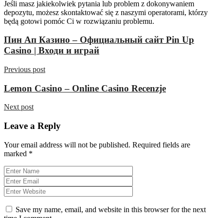
Jeśli masz jakiekolwiek pytania lub problem z dokonywaniem
depozytu, możesz skontaktować się z naszymi operatorami, którzy
będą gotowi pomóc Ci w rozwiązaniu problemu.
Пин Ап Казино – Официальный сайт Pin Up
Casino | Входи и играй
Previous post
Lemon Casino – Online Casino Recenzje
Next post
Leave a Reply
Your email address will not be published.
Required fields are
marked
*
Save my name, email, and website in this browser for the next