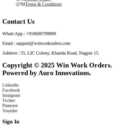
Terms & Conditions
Contact Us
Whats App : +918600799909
Email : support@winworkorders.com
Address : 55, LIC Colony, Khamla Road, Nagpur 15.
Copyright © 2025 Win Work Orders.
Powered by Auro Innovations.
Linkedin
Facebook
Instagram
Twitter
Pinterest
Youtube
Sign In