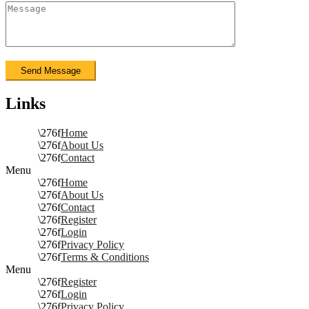
Links
Home
About Us
Contact
Menu
Home
About Us
Contact
Register
Login
Privacy Policy
Terms & Conditions
Menu
Register
Login
Privacy Policy