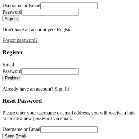
Username or Email
Password
Sign In
Don't have an account yet?
Register
Forgot password?
Register
Email
Password
Register
Already have an account?
Sign In
Reset Password
Please enter your username or email address, you will receive a link
to create a new password via email.
Username or Email
Send Email