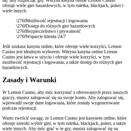
się, aby rozpocząć grę. Witryna kasyna online Lemon Casino
oferuje wiele gier hazardowych, w tym ruletka, blackjack, poker i
wiele innych.
Możliwość rejestracji i logowania
Dostęp do różnych gier hazardowych
Bezpieczeństwo i prywatność
Wsparcie klienta 24/7
Jeśli szukasz kasyna online, które oferuje wiele korzyści, Lemon
Casino jest idealnym wyborem. Witryna kasyna online Lemon
Casino jest łatwa w użyciu i oferuje wiele korzyści, w tym
możliwość rejestracji i logowania, a także dostęp do różnych gier
hazardowych.
Zasady i Warunki
W Lemon Casino, aby móc korzystać z oferowanych przez naszych
graczy, musisz zalogować się na swoje konto. Aby zalogować się,
wprowadź swoje dane logowania, które zostały wygenerowane
podczas rejestracji.
Warto zwrócić uwagę, że Lemon Casino jest kasynem online, które
oferuje szeroki wybór gier, w tym ruletka, blackjack, poker, a także
wiele innych. Aby móc grać w te gry, musisz zalogować się na