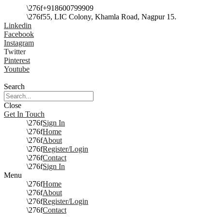
+918600799909
55, LIC Colony, Khamla Road, Nagpur 15.
Linkedin
Facebook
Instagram
Twitter
Pinterest
Youtube
Search
Close
Get In Touch
Sign In
Home
About
Register/Login
Contact
Sign In
Menu
Home
About
Register/Login
Contact