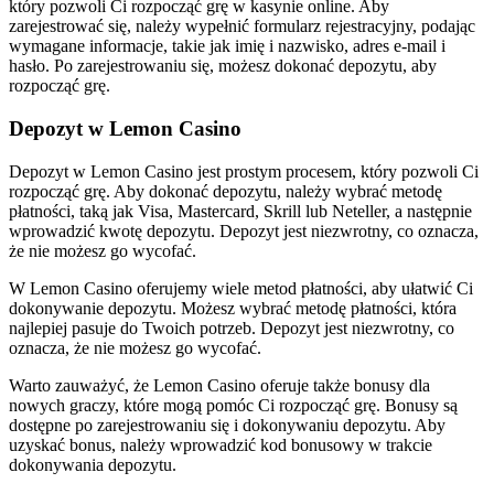
który pozwoli Ci rozpocząć grę w kasynie online. Aby
zarejestrować się, należy wypełnić formularz rejestracyjny, podając
wymagane informacje, takie jak imię i nazwisko, adres e-mail i
hasło. Po zarejestrowaniu się, możesz dokonać depozytu, aby
rozpocząć grę.
Depozyt w Lemon Casino
Depozyt w Lemon Casino jest prostym procesem, który pozwoli Ci
rozpocząć grę. Aby dokonać depozytu, należy wybrać metodę
płatności, taką jak Visa, Mastercard, Skrill lub Neteller, a następnie
wprowadzić kwotę depozytu. Depozyt jest niezwrotny, co oznacza,
że nie możesz go wycofać.
W Lemon Casino oferujemy wiele metod płatności, aby ułatwić Ci
dokonywanie depozytu. Możesz wybrać metodę płatności, która
najlepiej pasuje do Twoich potrzeb. Depozyt jest niezwrotny, co
oznacza, że nie możesz go wycofać.
Warto zauważyć, że Lemon Casino oferuje także bonusy dla
nowych graczy, które mogą pomóc Ci rozpocząć grę. Bonusy są
dostępne po zarejestrowaniu się i dokonywaniu depozytu. Aby
uzyskać bonus, należy wprowadzić kod bonusowy w trakcie
dokonywania depozytu.