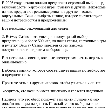
В 2026 году казино онлайн предлагают огромный выбор игр,
включая слоты, карточные игры, рулетку и другие. Некоторые
из них предлагают реальные деньги, а другие – только
виртуальные. Важно выбрать казино, которое соответствует
вашим потребностям и предпочтениям.
Вот несколько рекомендаций для начала:
2. Betway Casino – это еще один популярный выбор,
предлагающий более 500 игр, включая слоты, карточные игры
и рулетку. Betway Casino известен своей высокой
доступностью и широким выбором игр.
Вот несколько советов, которые помогут вам начать играть в
онлайн-казино:
Выберите казино, которое соответствует вашим потребностям
и предпочтениям.
Прочтите отзывы других игроков, чтобы узнать о их опыте.
Убедитесь, что казино имеет лицензию и является надежным.
Надеюсь, что это обзор поможет вам найти лучшее казино
онлайн для игры на деньги. Памятайте, что выбор казино –
это личное предпочтение, и вам нужно выбрать то, что лучше