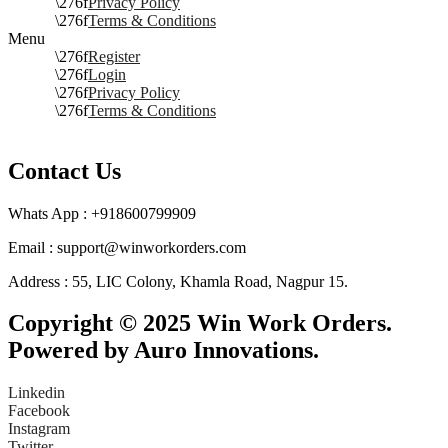
Privacy Policy
Terms & Conditions
Menu
Register
Login
Privacy Policy
Terms & Conditions
Contact Us
Whats App : +918600799909
Email : support@winworkorders.com
Address : 55, LIC Colony, Khamla Road, Nagpur 15.
Copyright © 2025 Win Work Orders.
Powered by Auro Innovations.
Linkedin
Facebook
Instagram
Twitter