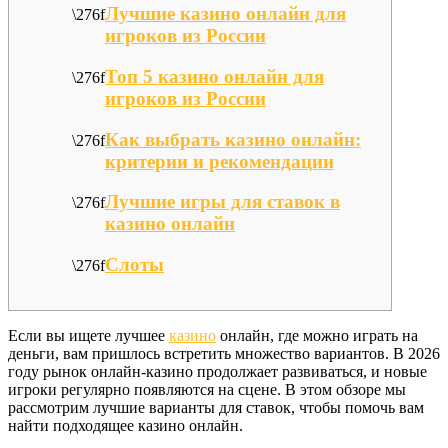
Лучшие казино онлайн для
игроков из России
Топ 5 казино онлайн для
игроков из России
Как выбрать казино онлайн:
критерии и рекомендации
Лучшие игры для ставок в
казино онлайн
Слоты
Если вы ищете лучшее
казино
онлайн, где можно играть на
деньги, вам пришлось встретить множество вариантов. В 2026
году рынок онлайн-казино продолжает развиваться, и новые
игроки регулярно появляются на сцене. В этом обзоре мы
рассмотрим лучшие варианты для ставок, чтобы помочь вам
найти подходящее казино онлайн.