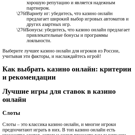
хорошую репутацию и является надежным
партнером.
Вариety иг: убедитесь, что казино онлайн
предлагает широкий выбор игровых автоматов и
других азартных игр.
Бонусы: убедитесь, что казино онлайн предлагает
привлекательные бонусы и программы
лояльности.
Выберите лучшее казино онлайн для игроков из России,
учитывая эти факторы, и наслаждайтесь игрой!
Как выбрать казино онлайн: критерии
и рекомендации
Лучшие игры для ставок в казино
онлайн
Слоты
Слоты – это классика казино онлайн, и многие игроки
предпочитают играть в них. В топ казино онлайн есть