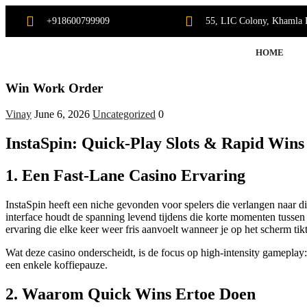
+918600799909
55, LIC Colony, Khamla 
HOME
Win Work Order
Vinay
June 6, 2026
Uncategorized
0
InstaSpin: Quick‑Play Slots & Rapid Wins
1. Een Fast‑Lane Casino Ervaring
InstaSpin heeft een niche gevonden voor spelers die verlangen naar di
interface houdt de spanning levend tijdens die korte momenten tusse
ervaring die elke keer weer fris aanvoelt wanneer je op het scherm tikt
Wat deze casino onderscheidt, is de focus op high‑intensity gameplay:
een enkele koffiepauze.
2. Waarom Quick Wins Ertoe Doen