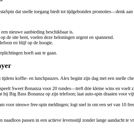
InstaSpin dat snelle toegang biedt tot tijdgebonden promoties—denk aan 
 een nieuwe aanbieding beschikbaar is.
 op de site bent, voelen deze beloningen urgent en spannend.
foon en blijf op de hoogte.
rplichtingen hoeft aan te gaan.
ayer
ijdens koffie- en lunchpauzes. Alex begint zijn dag met een snelle chec
speelt Sweet Bonanza voor 20 rondes—treft drie kleine wins en voelt z
t hij Big Bass Bonanza op zijn telefoon; laat auto‑spin draaien voor v
gram voor nieuwe free‑spin meldingen; logt snel in om een set van 10 f
ten naadloos passen in een actieve levensstijl zonder lange aandacht te v