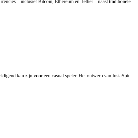
ocurrencies—inclusief Bitcoin, Ethereum en Tether—naast traditionele
igend kan zijn voor een casual speler. Het ontwerp van InstaSpin