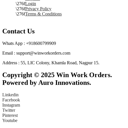
Login
Privacy Policy
Terms & Conditions
Contact Us
Whats App : +918600799909
Email : support@winworkorders.com
Address : 55, LIC Colony, Khamla Road, Nagpur 15.
Copyright © 2025 Win Work Orders.
Powered by Auro Innovations.
Linkedin
Facebook
Instagram
Twitter
Pinterest
Youtube