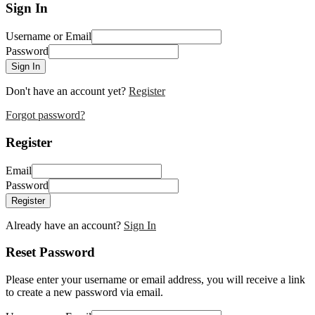
Sign In
Username or Email
Password
Sign In
Don't have an account yet?
Register
Forgot password?
Register
Email
Password
Register
Already have an account?
Sign In
Reset Password
Please enter your username or email address, you will receive a link
to create a new password via email.