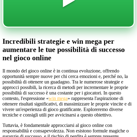
▶️
Incredibili strategie e win mega per
aumentare le tue possibilità di successo
nel gioco online
Il mondo del gioco online è in continua evoluzione, offrendo
opportunità sempre nuove per chi cerca emozioni e, perché no, la
possibilità di ottenere un guadagno. Tra le numerose strategie e
approcci possibili, la ricerca di metodi per incrementare le proprie
possibilità di successo è una costante per i giocatori. In questo
contesto, l'espressione «
win mega
» rappresenta l'aspirazione di
ottenere risultati significativi, di massimizzare le proprie vincite e di
vivere un'esperienza di gioco gratificante. Esploreremo diverse
tecniche e consigli utili per avvicinarsi a questo obiettivo.
Tuttavia, è fondamentale approcciarsi al gioco online con
responsabilità e consapevolezza. Non esistono formule magiche o
garanzie di successo, e il rischio di perdita è sempre presente.