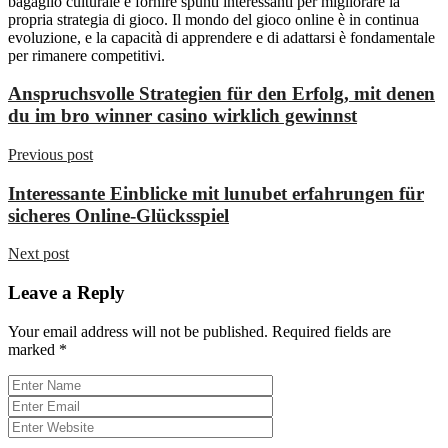
bagaglio culturale e fornire spunti interessanti per migliorare la
propria strategia di gioco. Il mondo del gioco online è in continua
evoluzione, e la capacità di apprendere e di adattarsi è fondamentale
per rimanere competitivi.
Anspruchsvolle Strategien für den Erfolg, mit denen
du im bro winner casino wirklich gewinnst
Previous post
Interessante Einblicke mit lunubet erfahrungen für
sicheres Online-Glücksspiel
Next post
Leave a Reply
Your email address will not be published.
Required fields are
marked
*