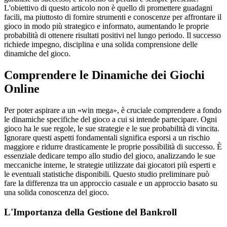
L'obiettivo di questo articolo non è quello di promettere guadagni
facili, ma piuttosto di fornire strumenti e conoscenze per affrontare il
gioco in modo più strategico e informato, aumentando le proprie
probabilità di ottenere risultati positivi nel lungo periodo. Il successo
richiede impegno, disciplina e una solida comprensione delle
dinamiche del gioco.
Comprendere le Dinamiche dei Giochi
Online
Per poter aspirare a un «win mega», è cruciale comprendere a fondo
le dinamiche specifiche del gioco a cui si intende partecipare. Ogni
gioco ha le sue regole, le sue strategie e le sue probabilità di vincita.
Ignorare questi aspetti fondamentali significa esporsi a un rischio
maggiore e ridurre drasticamente le proprie possibilità di successo. È
essenziale dedicare tempo allo studio del gioco, analizzando le sue
meccaniche interne, le strategie utilizzate dai giocatori più esperti e
le eventuali statistiche disponibili. Questo studio preliminare può
fare la differenza tra un approccio casuale e un approccio basato su
una solida conoscenza del gioco.
L'Importanza della Gestione del Bankroll