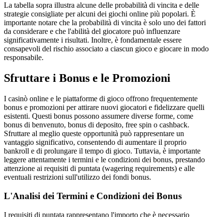
La tabella sopra illustra alcune delle probabilità di vincita e delle
strategie consigliate per alcuni dei giochi online più popolari. È
importante notare che la probabilità di vincita è solo uno dei fattori
da considerare e che l'abilità del giocatore può influenzare
significativamente i risultati. Inoltre, è fondamentale essere
consapevoli del rischio associato a ciascun gioco e giocare in modo
responsabile.
Sfruttare i Bonus e le Promozioni
I casinò online e le piattaforme di gioco offrono frequentemente
bonus e promozioni per attirare nuovi giocatori e fidelizzare quelli
esistenti. Questi bonus possono assumere diverse forme, come
bonus di benvenuto, bonus di deposito, free spin o cashback.
Sfruttare al meglio queste opportunità può rappresentare un
vantaggio significativo, consentendo di aumentare il proprio
bankroll e di prolungare il tempo di gioco. Tuttavia, è importante
leggere attentamente i termini e le condizioni dei bonus, prestando
attenzione ai requisiti di puntata (wagering requirements) e alle
eventuali restrizioni sull'utilizzo dei fondi bonus.
L'Analisi dei Termini e Condizioni dei Bonus
I requisiti di puntata rappresentano l'importo che è necessario