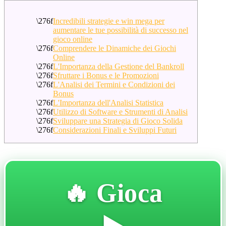
Incredibili strategie e win mega per
aumentare le tue possibilità di successo nel
gioco online
Comprendere le Dinamiche dei Giochi
Online
L'Importanza della Gestione del Bankroll
Sfruttare i Bonus e le Promozioni
L'Analisi dei Termini e Condizioni dei
Bonus
L'Importanza dell'Analisi Statistica
Utilizzo di Software e Strumenti di Analisi
Sviluppare una Strategia di Gioco Solida
Considerazioni Finali e Sviluppi Futuri
🔥 Gioca