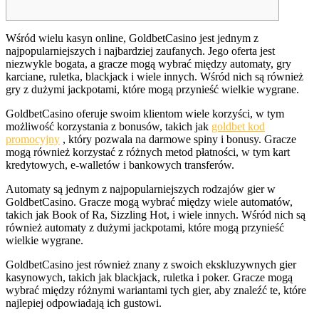
Wśród wielu kasyn online, GoldbetCasino jest jednym z
najpopularniejszych i najbardziej zaufanych. Jego oferta jest
niezwykle bogata, a gracze mogą wybrać między automaty, gry
karciane, ruletka, blackjack i wiele innych. Wśród nich są również
gry z dużymi jackpotami, które mogą przynieść wielkie wygrane.
GoldbetCasino oferuje swoim klientom wiele korzyści, w tym
możliwość korzystania z bonusów, takich jak
goldbet kod
promocyjny
, który pozwala na darmowe spiny i bonusy. Gracze
mogą również korzystać z różnych metod płatności, w tym kart
kredytowych, e-walletów i bankowych transferów.
Automaty są jednym z najpopularniejszych rodzajów gier w
GoldbetCasino. Gracze mogą wybrać między wiele automatów,
takich jak Book of Ra, Sizzling Hot, i wiele innych. Wśród nich są
również automaty z dużymi jackpotami, które mogą przynieść
wielkie wygrane.
GoldbetCasino jest również znany z swoich ekskluzywnych gier
kasynowych, takich jak blackjack, ruletka i poker. Gracze mogą
wybrać między różnymi wariantami tych gier, aby znaleźć te, które
najlepiej odpowiadają ich gustowi.