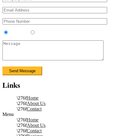
Contractor
Sub-Contractor
Links
Home
About Us
Contact
Menu
Home
About Us
Contact