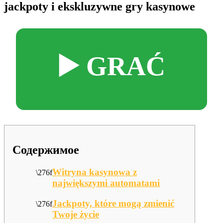
jackpoty i ekskluzywne gry kasynowe
▶️ GRAĆ
Содержимое
Witryna kasynowa z
największymi automatami
Jackpoty, które mogą zmienić
Twoje życie