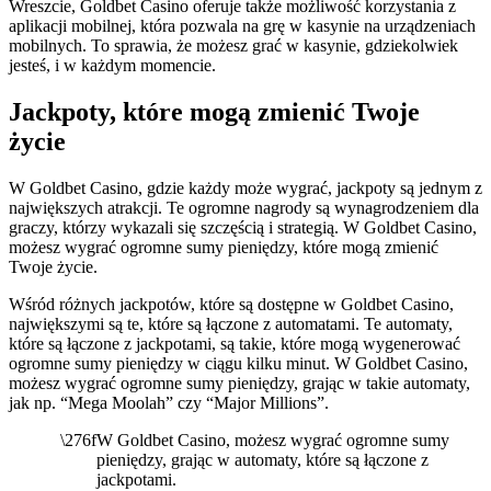
Wreszcie, Goldbet Casino oferuje także możliwość korzystania z
aplikacji mobilnej, która pozwala na grę w kasynie na urządzeniach
mobilnych. To sprawia, że możesz grać w kasynie, gdziekolwiek
jesteś, i w każdym momencie.
Jackpoty, które mogą zmienić Twoje
życie
W Goldbet Casino, gdzie każdy może wygrać, jackpoty są jednym z
największych atrakcji. Te ogromne nagrody są wynagrodzeniem dla
graczy, którzy wykazali się szczęścią i strategią. W Goldbet Casino,
możesz wygrać ogromne sumy pieniędzy, które mogą zmienić
Twoje życie.
Wśród różnych jackpotów, które są dostępne w Goldbet Casino,
największymi są te, które są łączone z automatami. Te automaty,
które są łączone z jackpotami, są takie, które mogą wygenerować
ogromne sumy pieniędzy w ciągu kilku minut. W Goldbet Casino,
możesz wygrać ogromne sumy pieniędzy, grając w takie automaty,
jak np. “Mega Moolah” czy “Major Millions”.
W Goldbet Casino, możesz wygrać ogromne sumy
pieniędzy, grając w automaty, które są łączone z
jackpotami.