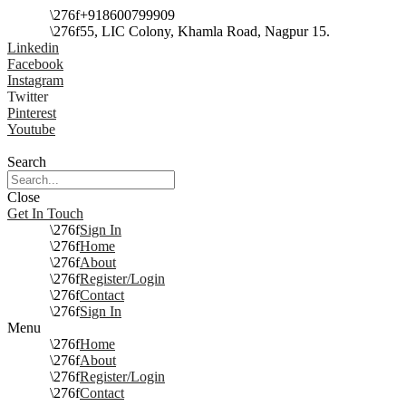
+918600799909
55, LIC Colony, Khamla Road, Nagpur 15.
Linkedin
Facebook
Instagram
Twitter
Pinterest
Youtube
Search
Close
Get In Touch
Sign In
Home
About
Register/Login
Contact
Sign In
Menu
Home
About
Register/Login
Contact