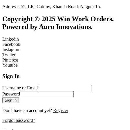
Address : 55, LIC Colony, Khamla Road, Nagpur 15.
Copyright © 2025 Win Work Orders.
Powered by Auro Innovations.
Linkedin
Facebook
Instagram
Twitter
Pinterest
Youtube
Sign In
Username or Email
Password
Sign In
Don't have an account yet?
Register
Forgot password?