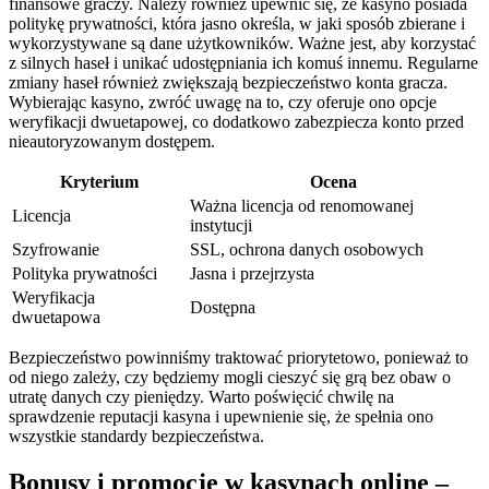
finansowe graczy. Należy również upewnić się, że kasyno posiada
politykę prywatności, która jasno określa, w jaki sposób zbierane i
wykorzystywane są dane użytkowników. Ważne jest, aby korzystać
z silnych haseł i unikać udostępniania ich komuś innemu. Regularne
zmiany haseł również zwiększają bezpieczeństwo konta gracza.
Wybierając kasyno, zwróć uwagę na to, czy oferuje ono opcje
weryfikacji dwuetapowej, co dodatkowo zabezpiecza konto przed
nieautoryzowanym dostępem.
Kryterium
Ocena
Ważna licencja od renomowanej
Licencja
instytucji
Szyfrowanie
SSL, ochrona danych osobowych
Polityka prywatności
Jasna i przejrzysta
Weryfikacja
Dostępna
dwuetapowa
Bezpieczeństwo powinniśmy traktować priorytetowo, ponieważ to
od niego zależy, czy będziemy mogli cieszyć się grą bez obaw o
utratę danych czy pieniędzy. Warto poświęcić chwilę na
sprawdzenie reputacji kasyna i upewnienie się, że spełnia ono
wszystkie standardy bezpieczeństwa.
Bonusy i promocje w kasynach online –