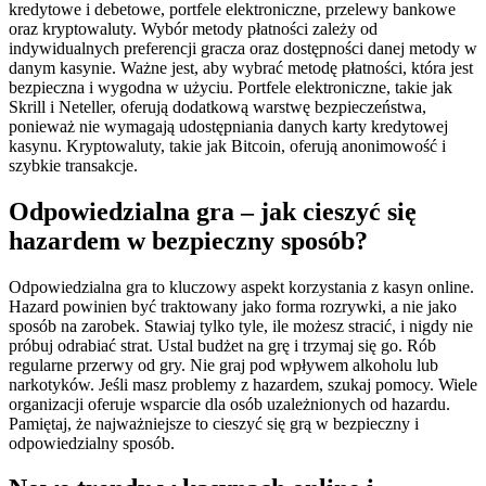
kredytowe i debetowe, portfele elektroniczne, przelewy bankowe
oraz kryptowaluty. Wybór metody płatności zależy od
indywidualnych preferencji gracza oraz dostępności danej metody w
danym kasynie. Ważne jest, aby wybrać metodę płatności, która jest
bezpieczna i wygodna w użyciu. Portfele elektroniczne, takie jak
Skrill i Neteller, oferują dodatkową warstwę bezpieczeństwa,
ponieważ nie wymagają udostępniania danych karty kredytowej
kasynu. Kryptowaluty, takie jak Bitcoin, oferują anonimowość i
szybkie transakcje.
Odpowiedzialna gra – jak cieszyć się
hazardem w bezpieczny sposób?
Odpowiedzialna gra to kluczowy aspekt korzystania z kasyn online.
Hazard powinien być traktowany jako forma rozrywki, a nie jako
sposób na zarobek. Stawiaj tylko tyle, ile możesz stracić, i nigdy nie
próbuj odrabiać strat. Ustal budżet na grę i trzymaj się go. Rób
regularne przerwy od gry. Nie graj pod wpływem alkoholu lub
narkotyków. Jeśli masz problemy z hazardem, szukaj pomocy. Wiele
organizacji oferuje wsparcie dla osób uzależnionych od hazardu.
Pamiętaj, że najważniejsze to cieszyć się grą w bezpieczny i
odpowiedzialny sposób.