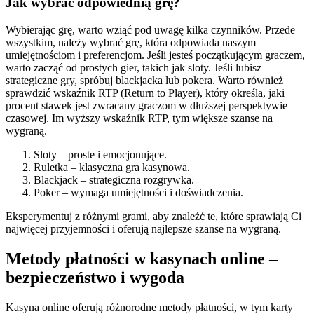
Jak wybrać odpowiednią grę?
Wybierając grę, warto wziąć pod uwagę kilka czynników. Przede
wszystkim, należy wybrać grę, która odpowiada naszym
umiejętnościom i preferencjom. Jeśli jesteś początkującym graczem,
warto zacząć od prostych gier, takich jak sloty. Jeśli lubisz
strategiczne gry, spróbuj blackjacka lub pokera. Warto również
sprawdzić wskaźnik RTP (Return to Player), który określa, jaki
procent stawek jest zwracany graczom w dłuższej perspektywie
czasowej. Im wyższy wskaźnik RTP, tym większe szanse na
wygraną.
Sloty – proste i emocjonujące.
Ruletka – klasyczna gra kasynowa.
Blackjack – strategiczna rozgrywka.
Poker – wymaga umiejętności i doświadczenia.
Eksperymentuj z różnymi grami, aby znaleźć te, które sprawiają Ci
najwięcej przyjemności i oferują najlepsze szanse na wygraną.
Metody płatności w kasynach online –
bezpieczeństwo i wygoda
Kasyna online oferują różnorodne metody płatności, w tym karty