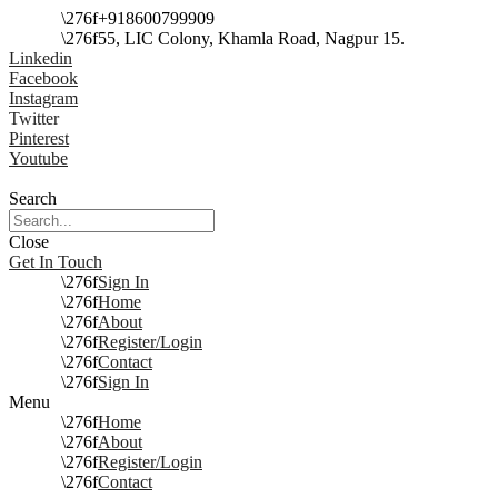
+918600799909
55, LIC Colony, Khamla Road, Nagpur 15.
Linkedin
Facebook
Instagram
Twitter
Pinterest
Youtube
Search
Close
Get In Touch
Sign In
Home
About
Register/Login
Contact
Sign In
Menu
Home
About
Register/Login
Contact