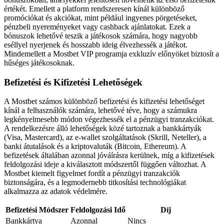
értékét. Emellett a platform rendszeresen kínál különböző
promóciókat és akciókat, mint például ingyenes pörgetéseket,
pénzbeli nyereményeket vagy cashback ajánlatokat. Ezek a
bónuszok lehetővé teszik a játékosok számára, hogy nagyobb
eséllyel nyerjenek és hosszabb ideig élvezhessék a játékot.
Mindemellett a Mostbet VIP programja exkluzív előnyöket biztosít a
hűséges játékosoknak.
Befizetési és Kifizetési Lehetőségek
A Mostbet számos különböző befizetési és kifizetési lehetőséget
kínál a felhasználók számára, lehetővé téve, hogy a számukra
legkényelmesebb módon végezhessék el a pénzügyi tranzakciókat.
A rendelkezésre álló lehetőségek közé tartoznak a bankkártyák
(Visa, Mastercard), az e-wallet szolgáltatások (Skrill, Neteller), a
banki átutalások és a kriptovaluták (Bitcoin, Ethereum). A
befizetések általában azonnal jóváírásra kerülnek, míg a kifizetések
feldolgozási ideje a kiválasztott módszertől függően változhat. A
Mostbet kiemelt figyelmet fordít a pénzügyi tranzakciók
biztonságára, és a legmodernebb titkosítási technológiákat
alkalmazza az adatok védelmére.
Befizetési Módszer
Feldolgozási Idő
Díj
Bankkártya
Azonnal
Nincs