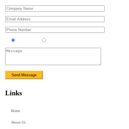
Contractor
Sub-Contractor
Links
Home
About Us