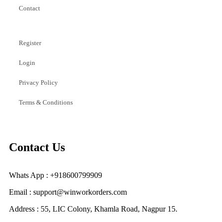
Contact
Register
Login
Privacy Policy
Terms & Conditions
Contact Us
Whats App : +918600799909
Email : support@winworkorders.com
Address : 55, LIC Colony, Khamla Road, Nagpur 15.