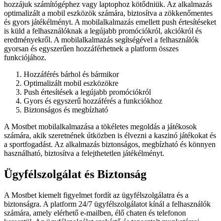
hozzájuk számítógéphez vagy laptophoz kötődniük. Az alkalmazás
optimalizált a mobil eszközök számára, biztosítva a zökkenőmentes
és gyors játékélményt. A mobilalkalmazás emellett push értesítéseket
is küld a felhasználóknak a legújabb promóciókról, akciókról és
eredményekről. A mobilalkalmazás segítségével a felhasználók
gyorsan és egyszerűen hozzáférhetnek a platform összes
funkciójához.
Hozzáférés bárhol és bármikor
Optimalizált mobil eszközökre
Push értesítések a legújabb promóciókról
Gyors és egyszerű hozzáférés a funkciókhoz
Biztonságos és megbízható
A Mostbet mobilalkalmazása a tökéletes megoldás a játékosok
számára, akik szeretnének útközben is élvezni a kaszinó játékokat és
a sportfogadást. Az alkalmazás biztonságos, megbízható és könnyen
használható, biztosítva a felejthetetlen játékélményt.
Ügyfélszolgálat és Biztonság
A Mostbet kiemelt figyelmet fordít az ügyfélszolgálatra és a
biztonságra. A platform 24/7 ügyfélszolgálatot kínál a felhasználók
számára, amely elérhető e-mailben, élő chaten és telefonon