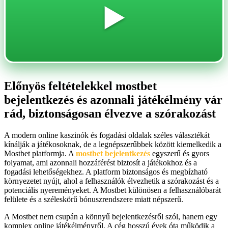
▶️
Előnyös feltételekkel mostbet
bejelentkezés és azonnali játékélmény vár
rád, biztonságosan élvezve a szórakozást
A modern online kaszinók és fogadási oldalak széles választékát
kínálják a játékosoknak, de a legnépszerűbbek között kiemelkedik a
Mostbet platformja. A
mostbet bejelentkezés
egyszerű és gyors
folyamat, ami azonnali hozzáférést biztosít a játékokhoz és a
fogadási lehetőségekhez. A platform biztonságos és megbízható
környezetet nyújt, ahol a felhasználók élvezhetik a szórakozást és a
potenciális nyereményeket. A Mostbet különösen a felhasználóbarát
felülete és a széleskörű bónuszrendszere miatt népszerű.
A Mostbet nem csupán a könnyű bejelentkezésről szól, hanem egy
komplex online játékélményről. A cég hosszú évek óta működik a