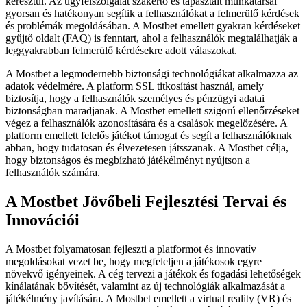
keresztül. Az ügyfélszolgálat szakértő és tapasztalt munkatársai
gyorsan és hatékonyan segítik a felhasználókat a felmerülő kérdések
és problémák megoldásában. A Mostbet emellett gyakran kérdéseket
gyűjtő oldalt (FAQ) is fenntart, ahol a felhasználók megtalálhatják a
leggyakrabban felmerülő kérdésekre adott válaszokat.
A Mostbet a legmodernebb biztonsági technológiákat alkalmazza az
adatok védelmére. A platform SSL titkosítást használ, amely
biztosítja, hogy a felhasználók személyes és pénzügyi adatai
biztonságban maradjanak. A Mostbet emellett szigorú ellenőrzéseket
végez a felhasználók azonosítására és a csalások megelőzésére. A
platform emellett felelős játékot támogat és segít a felhasználóknak
abban, hogy tudatosan és élvezetesen játsszanak. A Mostbet célja,
hogy biztonságos és megbízható játékélményt nyújtson a
felhasználók számára.
A Mostbet Jövőbeli Fejlesztési Tervai és
Innovációi
A Mostbet folyamatosan fejleszti a platformot és innovatív
megoldásokat vezet be, hogy megfeleljen a játékosok egyre
növekvő igényeinek. A cég tervezi a játékok és fogadási lehetőségek
kínálatának bővítését, valamint az új technológiák alkalmazását a
játékélmény javítására. A Mostbet emellett a virtual reality (VR) és