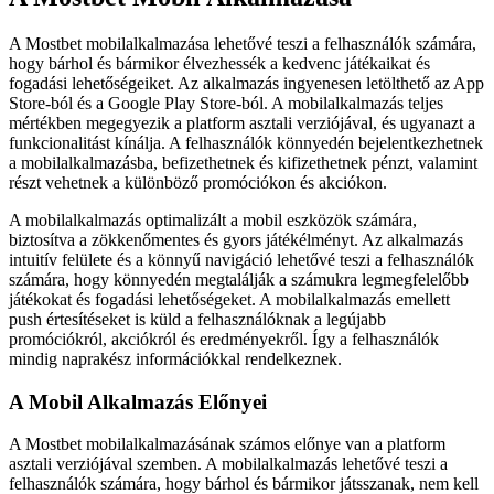
A Mostbet mobilalkalmazása lehetővé teszi a felhasználók számára,
hogy bárhol és bármikor élvezhessék a kedvenc játékaikat és
fogadási lehetőségeiket. Az alkalmazás ingyenesen letölthető az App
Store-ból és a Google Play Store-ból. A mobilalkalmazás teljes
mértékben megegyezik a platform asztali verziójával, és ugyanazt a
funkcionalitást kínálja. A felhasználók könnyedén bejelentkezhetnek
a mobilalkalmazásba, befizethetnek és kifizethetnek pénzt, valamint
részt vehetnek a különböző promóciókon és akciókon.
A mobilalkalmazás optimalizált a mobil eszközök számára,
biztosítva a zökkenőmentes és gyors játékélményt. Az alkalmazás
intuitív felülete és a könnyű navigáció lehetővé teszi a felhasználók
számára, hogy könnyedén megtalálják a számukra legmegfelelőbb
játékokat és fogadási lehetőségeket. A mobilalkalmazás emellett
push értesítéseket is küld a felhasználóknak a legújabb
promóciókról, akciókról és eredményekről. Így a felhasználók
mindig naprakész információkkal rendelkeznek.
A Mobil Alkalmazás Előnyei
A Mostbet mobilalkalmazásának számos előnye van a platform
asztali verziójával szemben. A mobilalkalmazás lehetővé teszi a
felhasználók számára, hogy bárhol és bármikor játsszanak, nem kell