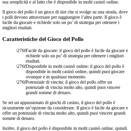
sua semplicità e al fatto che è disponibile in molti casinò online.
Il gioco del pollo è un gioco di slot che si svolge su una strada, dove
i polli devono attraversare per raggiungere l’altra parte. Il gioco è
facile da giocare e richiede solo un po’ di strategia per ottenere i
migliori risultati.
Caratteristiche del Gioco del Pollo
Facile da giocare: il gioco del pollo è facile da giocare e
richiede solo un po’ di strategia per ottenere i migliori
risultati.
Disponibile in molti casinò online: il gioco del pollo è
disponibile in molti casinò online, quindi puoi giocare
ovunque e in qualsiasi momento.
Potenziale di vincita: il gioco del pollo offre un
potenziale di vincita molto alto, quindi puoi vincere
grandi somme di denaro.
Se sei un appassionato di giochi di casino, il gioco del pollo è
sicuramente un’opzione da considerare. Il gioco è facile da giocare e
offre un potenziale di vincita molto alto, quindi puoi vincere grandi
somme di denaro.
Inoltre, il gioco del pollo è disponibile in molti casinò online, quindi