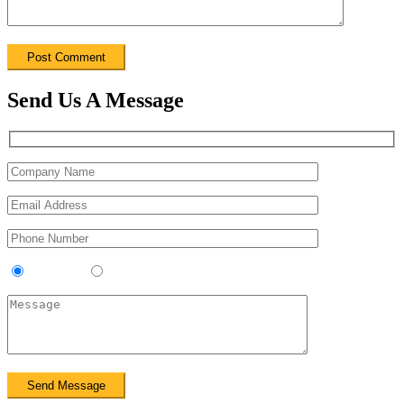
Send Us A Message
Contractor
Sub-Contractor