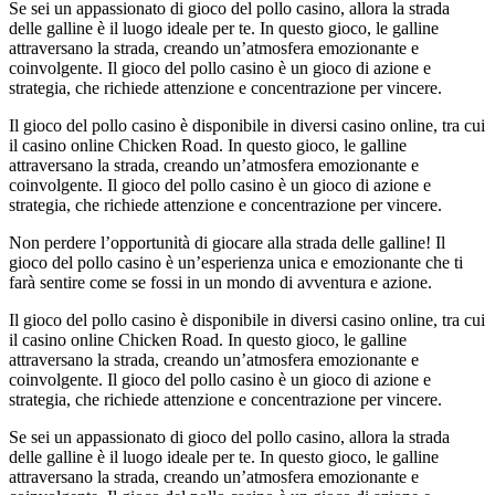
Se sei un appassionato di gioco del pollo casino, allora la strada
delle galline è il luogo ideale per te. In questo gioco, le galline
attraversano la strada, creando un’atmosfera emozionante e
coinvolgente. Il gioco del pollo casino è un gioco di azione e
strategia, che richiede attenzione e concentrazione per vincere.
Il gioco del pollo casino è disponibile in diversi casino online, tra cui
il casino online Chicken Road. In questo gioco, le galline
attraversano la strada, creando un’atmosfera emozionante e
coinvolgente. Il gioco del pollo casino è un gioco di azione e
strategia, che richiede attenzione e concentrazione per vincere.
Non perdere l’opportunità di giocare alla strada delle galline! Il
gioco del pollo casino è un’esperienza unica e emozionante che ti
farà sentire come se fossi in un mondo di avventura e azione.
Il gioco del pollo casino è disponibile in diversi casino online, tra cui
il casino online Chicken Road. In questo gioco, le galline
attraversano la strada, creando un’atmosfera emozionante e
coinvolgente. Il gioco del pollo casino è un gioco di azione e
strategia, che richiede attenzione e concentrazione per vincere.
Se sei un appassionato di gioco del pollo casino, allora la strada
delle galline è il luogo ideale per te. In questo gioco, le galline
attraversano la strada, creando un’atmosfera emozionante e