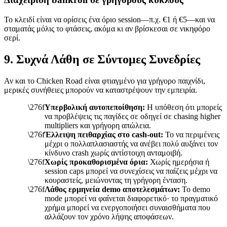
Το κλειδί είναι να ορίσεις ένα όριο session—π.χ. €1 ή €5—και να
σταματάς μόλις το φτάσεις, ακόμα κι αν βρίσκεσαι σε νικηφόρο
σερί.
9. Συχνά Λάθη σε Σύντομες Συνεδρίες
Αν και το Chicken Road είναι φτιαγμένο για γρήγορο παιχνίδι,
μερικές συνήθειες μπορούν να καταστρέψουν την εμπειρία.
Υπερβολική αυτοπεποίθηση:
Η υπόθεση ότι μπορείς
να προβλέψεις τις παγίδες σε οδηγεί σε chasing higher
multipliers και γρήγορη απώλεια.
Έλλειψη πειθαρχίας στο cash‑out:
Το να περιμένεις
μέχρι ο πολλαπλασιαστής να ανέβει πολύ αυξάνει τον
κίνδυνο crash χωρίς αντίστοιχη ανταμοιβή.
Χωρίς προκαθορισμένα όρια:
Χωρίς ημερήσια ή
session caps μπορεί να συνεχίσεις να παίζεις μέχρι να
κουραστείς, μειώνοντας τη γρήγορη ένταση.
Λάθος ερμηνεία demo αποτελεσμάτων:
Το demo
mode μπορεί να φαίνεται διαφορετικό· το πραγματικό
χρήμα μπορεί να ενεργοποιήσει συναισθήματα που
αλλάζουν τον χρόνο λήψης αποφάσεων.