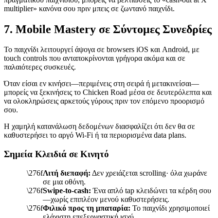
multiplier» κανόνα σου πριν μπεις σε ζωντανό παιχνίδι.
7. Mobile Mastery σε Σύντομες Συνεδρίες
Το παιχνίδι λειτουργεί άψογα σε browsers iOS και Android, με
touch controls που ανταποκρίνονται γρήγορα ακόμα και σε
παλαιότερες συσκευές.
Όταν είσαι εν κινήσει—περιμένεις στη σειρά ή μετακινείσαι—
μπορείς να ξεκινήσεις το Chicken Road μέσα σε δευτερόλεπτα και
να ολοκληρώσεις αρκετούς γύρους πριν τον επόμενο προορισμό
σου.
Η χαμηλή κατανάλωση δεδομένων διασφαλίζει ότι δεν θα σε
καθυστερήσει το αργό Wi‑Fi ή τα περιορισμένα data plans.
Σημεία Κλειδιά σε Κινητό
Λιτή διεπαφή:
Δεν χρειάζεται scrolling· όλα χωράνε
σε μια οθόνη.
Swipe‑to‑cash:
Ένα απλό tap κλειδώνει τα κέρδη σου
—χωρίς επιπλέον μενού καθυστερήσεις.
Φιλικό προς τη μπαταρία:
Το παιχνίδι χρησιμοποιεί
ελάχιστη επεξεργαστική ισχύ.