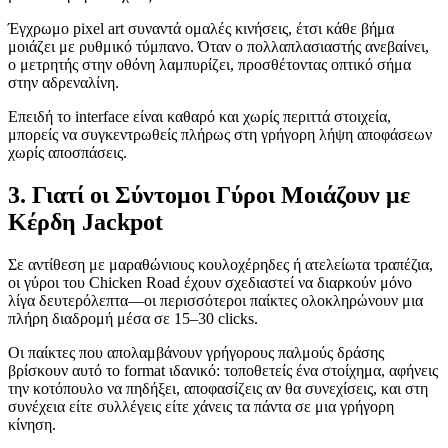
Έγχρωμο pixel art συναντά ομαλές κινήσεις, έτσι κάθε βήμα
μοιάζει με ρυθμικό τύμπανο. Όταν ο πολλαπλασιαστής ανεβαίνει,
ο μετρητής στην οθόνη λαμπυρίζει, προσθέτοντας οπτικό σήμα
στην αδρεναλίνη.
Επειδή το interface είναι καθαρό και χωρίς περιττά στοιχεία,
μπορείς να συγκεντρωθείς πλήρως στη γρήγορη λήψη αποφάσεων
χωρίς αποσπάσεις.
3. Γιατί οι Σύντομοι Γύροι Μοιάζουν με
Κέρδη Jackpot
Σε αντίθεση με μαραθώνιους κουλοχέρηδες ή ατελείωτα τραπέζια,
οι γύροι του Chicken Road έχουν σχεδιαστεί να διαρκούν μόνο
λίγα δευτερόλεπτα—οι περισσότεροι παίκτες ολοκληρώνουν μια
πλήρη διαδρομή μέσα σε 15–30 clicks.
Οι παίκτες που απολαμβάνουν γρήγορους παλμούς δράσης
βρίσκουν αυτό το format ιδανικό: τοποθετείς ένα στοίχημα, αφήνεις
την κοτόπουλο να πηδήξει, αποφασίζεις αν θα συνεχίσεις, και στη
συνέχεια είτε συλλέγεις είτε χάνεις τα πάντα σε μια γρήγορη
κίνηση.