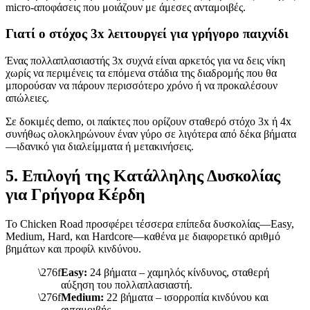
micro‑αποφάσεις που μοιάζουν με άμεσες ανταμοιβές.
Γιατί ο στόχος 3x λειτουργεί για γρήγορο παιχνίδι
Ένας πολλαπλασιαστής 3x συχνά είναι αρκετός για να δεις νίκη
χωρίς να περιμένεις τα επόμενα στάδια της διαδρομής που θα
μπορούσαν να πάρουν περισσότερο χρόνο ή να προκαλέσουν
απώλειες.
Σε δοκιμές demo, οι παίκτες που ορίζουν σταθερό στόχο 3x ή 4x
συνήθως ολοκληρώνουν έναν γύρο σε λιγότερα από δέκα βήματα
—ιδανικό για διαλείμματα ή μετακινήσεις.
5. Επιλογή της Κατάλληλης Δυσκολίας
για Γρήγορα Κέρδη
Το Chicken Road προσφέρει τέσσερα επίπεδα δυσκολίας—Easy,
Medium, Hard, και Hardcore—καθένα με διαφορετικό αριθμό
βημάτων και προφίλ κινδύνου.
Easy:
24 βήματα – χαμηλός κίνδυνος, σταθερή
αύξηση του πολλαπλασιαστή.
Medium:
22 βήματα – ισορροπία κινδύνου και
ανταμοιβής.