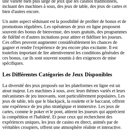
une variété bien plus large de jeux que les casinos traditionnels,
incluant des machines à sous, des jeux de table, des jeux de cartes et
bien d'autres encore.
Un autre aspect séduisant est la possibilité de profiter de bonus et de
promotions régulières. Les opérateurs de jeux en ligne proposent
souvent des bonus de bienvenue, des tours gratuits, des programmes
de fidélité et d'autres incitations pour attirer et fidéliser les joueurs.
Ces offres peuvent augmenter considérablement les chances de
gagner et rendre l'expérience de jeu encore plus excitante. Il est
toutefois important de lire attentivement les conditions générales de
ces bonus, car ils sont souvent soumis à des exigences de mise
spécifiques.
Les Différentes Catégories de Jeux Disponibles
La diversité des jeux proposés sur les plateformes en ligne est un
atout majeur. Les machines à sous, avec leurs thèmes variés et leurs
mécanismes de jeu innovants, sont particulièrement populaires. Les
jeux de table, tels que le blackjack, la roulette et le baccarat, offrent
une expérience de jeu plus stratégique et immersive. Les jeux de
cartes, comme le poker et le pont, attirent les joueurs qui apprécient
la compétition et l'habileté. Et pour ceux qui recherchent des
expériences uniques, les jeux de casino en direct, animés par de
véritables croupiers, offrent une atmosphère réaliste et interactive.