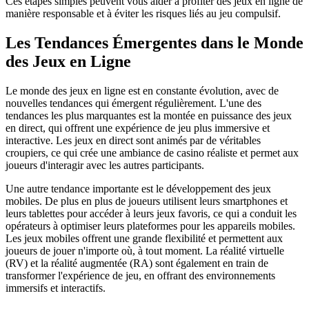
Ces étapes simples peuvent vous aider à profiter des jeux en ligne de
manière responsable et à éviter les risques liés au jeu compulsif.
Les Tendances Émergentes dans le Monde
des Jeux en Ligne
Le monde des jeux en ligne est en constante évolution, avec de
nouvelles tendances qui émergent régulièrement. L'une des
tendances les plus marquantes est la montée en puissance des jeux
en direct, qui offrent une expérience de jeu plus immersive et
interactive. Les jeux en direct sont animés par de véritables
croupiers, ce qui crée une ambiance de casino réaliste et permet aux
joueurs d'interagir avec les autres participants.
Une autre tendance importante est le développement des jeux
mobiles. De plus en plus de joueurs utilisent leurs smartphones et
leurs tablettes pour accéder à leurs jeux favoris, ce qui a conduit les
opérateurs à optimiser leurs plateformes pour les appareils mobiles.
Les jeux mobiles offrent une grande flexibilité et permettent aux
joueurs de jouer n'importe où, à tout moment. La réalité virtuelle
(RV) et la réalité augmentée (RA) sont également en train de
transformer l'expérience de jeu, en offrant des environnements
immersifs et interactifs.