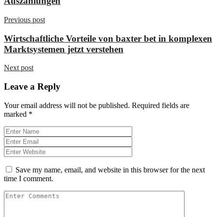
Auszahlungen
Previous post
Wirtschaftliche Vorteile von baxter bet in komplexen
Marktsystemen jetzt verstehen
Next post
Leave a Reply
Your email address will not be published.
Required fields are
marked
*
Save my name, email, and website in this browser for the next
time I comment.