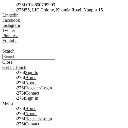
+918600799909
55, LIC Colony, Khamla Road, Nagpur 15.
Linkedin
Facebook
Instagram
Twitter
Pinterest
Youtube
Search
Close
Get In Touch
Sign In
Home
About
Register/Login
Contact
Sign In
Menu
Home
About
Register/Login
Contact