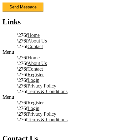
Links
Home
About Us
Contact
Menu
Home
About Us
Contact
Register
Login
Privacy Policy
Terms & Conditions
Menu
Register
Login
Privacy Policy
Terms & Conditions
Contact Us