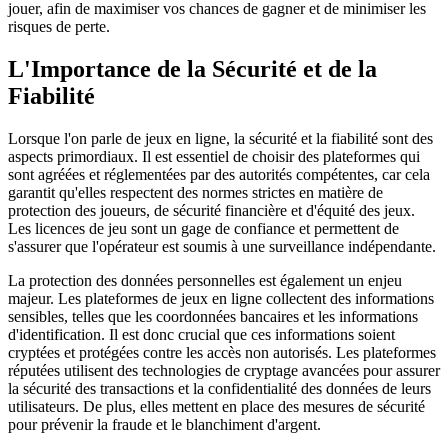
jouer, afin de maximiser vos chances de gagner et de minimiser les
risques de perte.
L'Importance de la Sécurité et de la
Fiabilité
Lorsque l'on parle de jeux en ligne, la sécurité et la fiabilité sont des
aspects primordiaux. Il est essentiel de choisir des plateformes qui
sont agréées et réglementées par des autorités compétentes, car cela
garantit qu'elles respectent des normes strictes en matière de
protection des joueurs, de sécurité financière et d'équité des jeux.
Les licences de jeu sont un gage de confiance et permettent de
s'assurer que l'opérateur est soumis à une surveillance indépendante.
La protection des données personnelles est également un enjeu
majeur. Les plateformes de jeux en ligne collectent des informations
sensibles, telles que les coordonnées bancaires et les informations
d'identification. Il est donc crucial que ces informations soient
cryptées et protégées contre les accès non autorisés. Les plateformes
réputées utilisent des technologies de cryptage avancées pour assurer
la sécurité des transactions et la confidentialité des données de leurs
utilisateurs. De plus, elles mettent en place des mesures de sécurité
pour prévenir la fraude et le blanchiment d'argent.