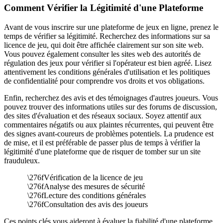
Comment Vérifier la Légitimité d'une Plateforme
Avant de vous inscrire sur une plateforme de jeux en ligne, prenez le
temps de vérifier sa légitimité. Recherchez des informations sur sa
licence de jeu, qui doit être affichée clairement sur son site web.
Vous pouvez également consulter les sites web des autorités de
régulation des jeux pour vérifier si l'opérateur est bien agréé. Lisez
attentivement les conditions générales d'utilisation et les politiques
de confidentialité pour comprendre vos droits et vos obligations.
Enfin, recherchez des avis et des témoignages d'autres joueurs. Vous
pouvez trouver des informations utiles sur des forums de discussion,
des sites d'évaluation et des réseaux sociaux. Soyez attentif aux
commentaires négatifs ou aux plaintes récurrentes, qui peuvent être
des signes avant-coureurs de problèmes potentiels. La prudence est
de mise, et il est préférable de passer plus de temps à vérifier la
légitimité d'une plateforme que de risquer de tomber sur un site
frauduleux.
Vérification de la licence de jeu
Analyse des mesures de sécurité
Lecture des conditions générales
Consultation des avis des joueurs
Ces points clés vous aideront à évaluer la fiabilité d'une plateforme