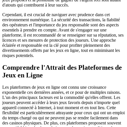
d'atouts qui contribuent à leur succès.
Cependant, il est crucial de naviguer avec prudence dans cet
environnement numérique. La sécurité des transactions, la fiabilité
des opérateurs et l'importance du jeu responsable sont des aspects
essentiels à prendre en compte. Avant de s'engager sur une
plateforme, il est recommandé de se renseigner sur sa réputation, ses
licences et ses mesures de protection des joueurs. Une approche
éclairée et responsable est la clé pour profiter pleinement des
divertissements offerts par les jeux en ligne, tout en minimisant les
risques potentiels.
Comprendre l'Attrait des Plateformes de
Jeux en Ligne
Les plateformes de jeux en ligne ont connu une croissance
exponentielle ces dernières années, et ce pour de multiples raisons.
L'un des principaux facteurs est la commodité qu'elles offrent. Les
joueurs peuvent accéder à leurs jeux favoris depuis n'importe quel
appareil connecté à Internet, à tout moment et en tout lieu. Cette
flexibilité est particulièrement attrayante pour ceux qui ont un emploi
du temps chargé ou qui ne peuvent pas se rendre facilement dans
des casinos physiques. De plus, ces plateformes proposent souvent