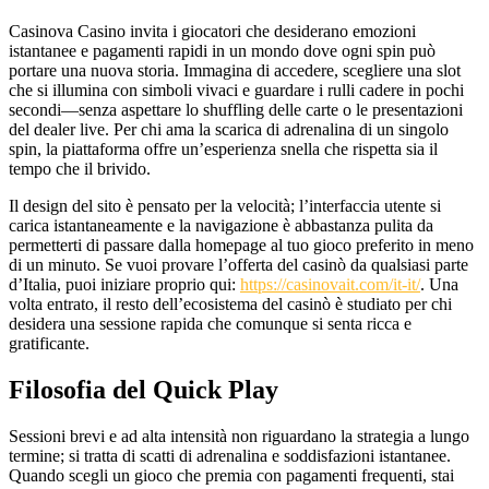
Casinova Casino invita i giocatori che desiderano emozioni
istantanee e pagamenti rapidi in un mondo dove ogni spin può
portare una nuova storia. Immagina di accedere, scegliere una slot
che si illumina con simboli vivaci e guardare i rulli cadere in pochi
secondi—senza aspettare lo shuffling delle carte o le presentazioni
del dealer live. Per chi ama la scarica di adrenalina di un singolo
spin, la piattaforma offre un’esperienza snella che rispetta sia il
tempo che il brivido.
Il design del sito è pensato per la velocità; l’interfaccia utente si
carica istantaneamente e la navigazione è abbastanza pulita da
permetterti di passare dalla homepage al tuo gioco preferito in meno
di un minuto. Se vuoi provare l’offerta del casinò da qualsiasi parte
d’Italia, puoi iniziare proprio qui:
https://casinovait.com/it-it/
. Una
volta entrato, il resto dell’ecosistema del casinò è studiato per chi
desidera una sessione rapida che comunque si senta ricca e
gratificante.
Filosofia del Quick Play
Sessioni brevi e ad alta intensità non riguardano la strategia a lungo
termine; si tratta di scatti di adrenalina e soddisfazioni istantanee.
Quando scegli un gioco che premia con pagamenti frequenti, stai