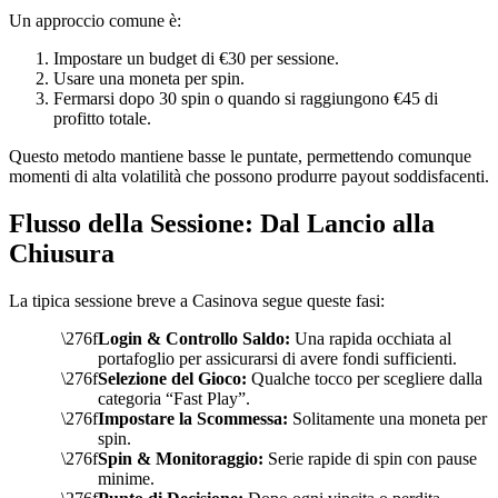
Un approccio comune è:
Impostare un budget di €30 per sessione.
Usare una moneta per spin.
Fermarsi dopo 30 spin o quando si raggiungono €45 di
profitto totale.
Questo metodo mantiene basse le puntate, permettendo comunque
momenti di alta volatilità che possono produrre payout soddisfacenti.
Flusso della Sessione: Dal Lancio alla
Chiusura
La tipica sessione breve a Casinova segue queste fasi:
Login & Controllo Saldo:
Una rapida occhiata al
portafoglio per assicurarsi di avere fondi sufficienti.
Selezione del Gioco:
Qualche tocco per scegliere dalla
categoria “Fast Play”.
Impostare la Scommessa:
Solitamente una moneta per
spin.
Spin & Monitoraggio:
Serie rapide di spin con pause
minime.