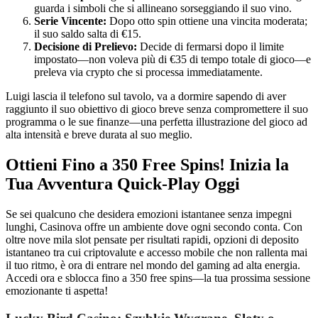
guarda i simboli che si allineano sorseggiando il suo vino.
Serie Vincente:
Dopo otto spin ottiene una vincita moderata;
il suo saldo salta di €15.
Decisione di Prelievo:
Decide di fermarsi dopo il limite
impostato—non voleva più di €35 di tempo totale di gioco—e
preleva via crypto che si processa immediatamente.
Luigi lascia il telefono sul tavolo, va a dormire sapendo di aver
raggiunto il suo obiettivo di gioco breve senza compromettere il suo
programma o le sue finanze—una perfetta illustrazione del gioco ad
alta intensità e breve durata al suo meglio.
Ottieni Fino a 350 Free Spins! Inizia la
Tua Avventura Quick‑Play Oggi
Se sei qualcuno che desidera emozioni istantanee senza impegni
lunghi, Casinova offre un ambiente dove ogni secondo conta. Con
oltre nove mila slot pensate per risultati rapidi, opzioni di deposito
istantaneo tra cui criptovalute e accesso mobile che non rallenta mai
il tuo ritmo, è ora di entrare nel mondo del gaming ad alta energia.
Accedi ora e sblocca fino a 350 free spins—la tua prossima sessione
emozionante ti aspetta!