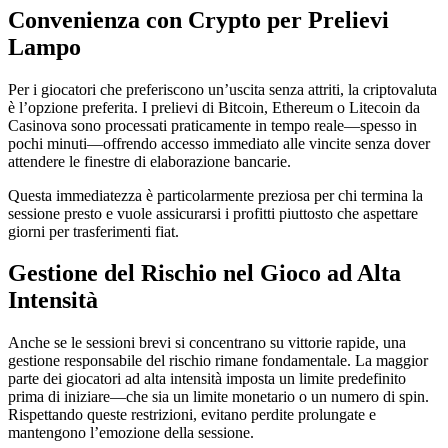
Convenienza con Crypto per Prelievi
Lampo
Per i giocatori che preferiscono un’uscita senza attriti, la criptovaluta
è l’opzione preferita. I prelievi di Bitcoin, Ethereum o Litecoin da
Casinova sono processati praticamente in tempo reale—spesso in
pochi minuti—offrendo accesso immediato alle vincite senza dover
attendere le finestre di elaborazione bancarie.
Questa immediatezza è particolarmente preziosa per chi termina la
sessione presto e vuole assicurarsi i profitti piuttosto che aspettare
giorni per trasferimenti fiat.
Gestione del Rischio nel Gioco ad Alta
Intensità
Anche se le sessioni brevi si concentrano su vittorie rapide, una
gestione responsabile del rischio rimane fondamentale. La maggior
parte dei giocatori ad alta intensità imposta un limite predefinito
prima di iniziare—che sia un limite monetario o un numero di spin.
Rispettando queste restrizioni, evitano perdite prolungate e
mantengono l’emozione della sessione.