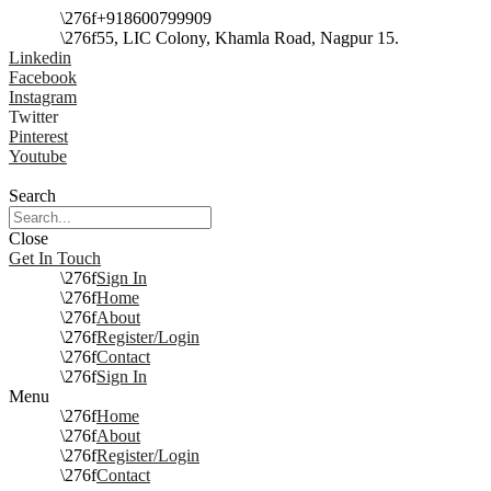
+918600799909
55, LIC Colony, Khamla Road, Nagpur 15.
Linkedin
Facebook
Instagram
Twitter
Pinterest
Youtube
Search
Close
Get In Touch
Sign In
Home
About
Register/Login
Contact
Sign In
Menu
Home
About
Register/Login
Contact