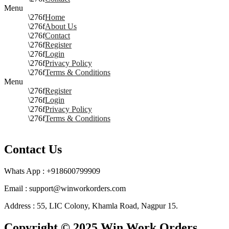
Menu
Home
About Us
Contact
Register
Login
Privacy Policy
Terms & Conditions
Menu
Register
Login
Privacy Policy
Terms & Conditions
Contact Us
Whats App : +918600799909
Email : support@winworkorders.com
Address : 55, LIC Colony, Khamla Road, Nagpur 15.
Copyright © 2025 Win Work Orders.