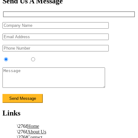
Send Us A Message
Contractor
Sub-Contractor
Links
Home
About Us
Contact