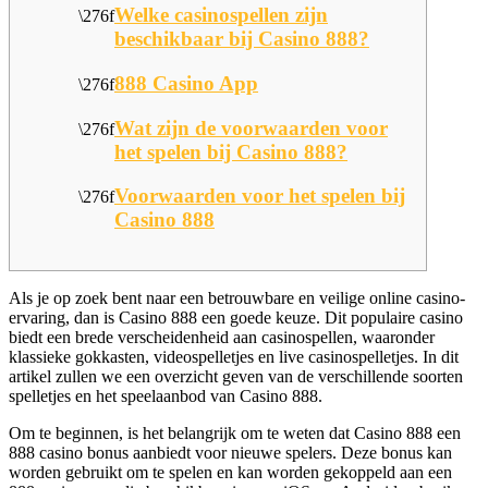
Welke casinospellen zijn
beschikbaar bij Casino 888?
888 Casino App
Wat zijn de voorwaarden voor
het spelen bij Casino 888?
Voorwaarden voor het spelen bij
Casino 888
Als je op zoek bent naar een betrouwbare en veilige online casino-
ervaring, dan is Casino 888 een goede keuze. Dit populaire casino
biedt een brede verscheidenheid aan casinospellen, waaronder
klassieke gokkasten, videospelletjes en live casinospelletjes. In dit
artikel zullen we een overzicht geven van de verschillende soorten
spelletjes en het speelaanbod van Casino 888.
Om te beginnen, is het belangrijk om te weten dat Casino 888 een
888 casino bonus aanbiedt voor nieuwe spelers. Deze bonus kan
worden gebruikt om te spelen en kan worden gekoppeld aan een