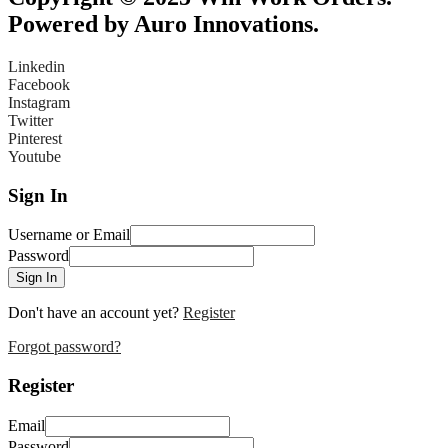
Powered by Auro Innovations.
Linkedin
Facebook
Instagram
Twitter
Pinterest
Youtube
Sign In
Username or Email
Password
Sign In
Don't have an account yet?
Register
Forgot password?
Register
Email
Password