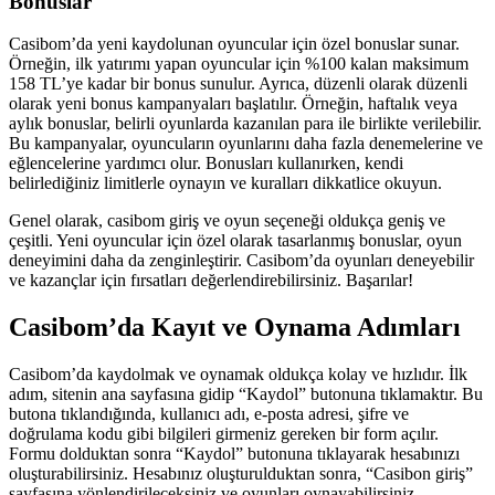
Bonuslar
Casibom’da yeni kaydolunan oyuncular için özel bonuslar sunar.
Örneğin, ilk yatırımı yapan oyuncular için %100 kalan maksimum
158 TL’ye kadar bir bonus sunulur. Ayrıca, düzenli olarak düzenli
olarak yeni bonus kampanyaları başlatılır. Örneğin, haftalık veya
aylık bonuslar, belirli oyunlarda kazanılan para ile birlikte verilebilir.
Bu kampanyalar, oyuncuların oyunlarını daha fazla denemelerine ve
eğlencelerine yardımcı olur. Bonusları kullanırken, kendi
belirlediğiniz limitlerle oynayın ve kuralları dikkatlice okuyun.
Genel olarak, casibom giriş ve oyun seçeneği oldukça geniş ve
çeşitli. Yeni oyuncular için özel olarak tasarlanmış bonuslar, oyun
deneyimini daha da zenginleştirir. Casibom’da oyunları deneyebilir
ve kazançlar için fırsatları değerlendirebilirsiniz. Başarılar!
Casibom’da Kayıt ve Oynama Adımları
Casibom’da kaydolmak ve oynamak oldukça kolay ve hızlıdır. İlk
adım, sitenin ana sayfasına gidip “Kaydol” butonuna tıklamaktır. Bu
butona tıklandığında, kullanıcı adı, e-posta adresi, şifre ve
doğrulama kodu gibi bilgileri girmeniz gereken bir form açılır.
Formu dolduktan sonra “Kaydol” butonuna tıklayarak hesabınızı
oluşturabilirsiniz. Hesabınız oluşturulduktan sonra, “Casibon giriş”
sayfasına yönlendirileceksiniz ve oyunları oynayabilirsiniz.