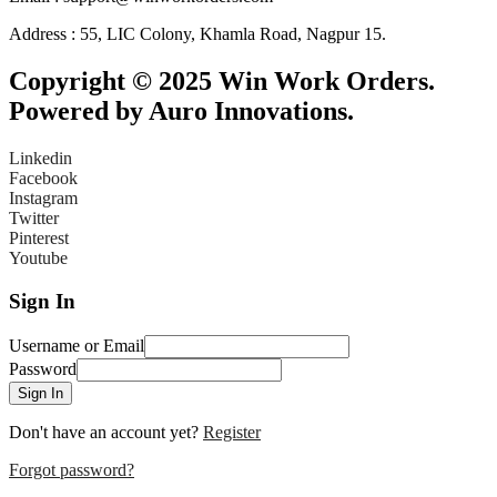
Address : 55, LIC Colony, Khamla Road, Nagpur 15.
Copyright © 2025 Win Work Orders.
Powered by Auro Innovations.
Linkedin
Facebook
Instagram
Twitter
Pinterest
Youtube
Sign In
Username or Email
Password
Sign In
Don't have an account yet?
Register
Forgot password?