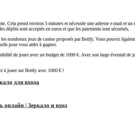
e. Cela prend environ 5 minutes et nécessite une adresse e-mail et un
les dépôts sont acceptés en euros et que les paiements sont sécurisés.
es nombreux jeux de casino proposés par Betify. Vous pouvez également 
seils pour vous aider à gagner.
sibilité de jouer avec un budget de 1000 €. Avec son large éventail de je
 à jouer sur Betify avec 1000 € !
кало для входа
 онлайн | Зеркало и вход