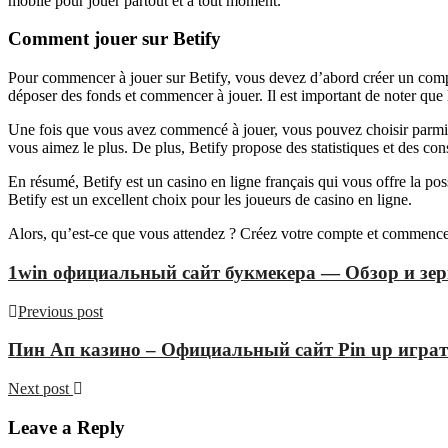
mobile pour jouer partout et à tout moment.
Comment jouer sur Betify
Pour commencer à jouer sur Betify, vous devez d’abord créer un compt
déposer des fonds et commencer à jouer. Il est important de noter que 
Une fois que vous avez commencé à jouer, vous pouvez choisir parmi l
vous aimez le plus. De plus, Betify propose des statistiques et des con
En résumé, Betify est un casino en ligne français qui vous offre la pos
Betify est un excellent choix pour les joueurs de casino en ligne.
Alors, qu’est-ce que vous attendez ? Créez votre compte et commencez
1win официальный сайт букмекера — Обзор и зер
Previous post
Пин Ап казино – Официальный сайт Pin up играть
Next post
Leave a Reply