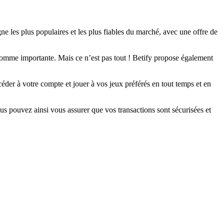
ne les plus populaires et les plus fiables du marché, avec une offre de
omme importante. Mais ce n’est pas tout ! Betify propose également
céder à votre compte et jouer à vos jeux préférés en tout temps et en
us pouvez ainsi vous assurer que vos transactions sont sécurisées et