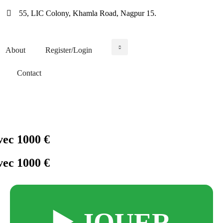
55, LIC Colony, Khamla Road, Nagpur 15.
About
Register/Login
Contact
vec 1000 €
vec 1000 €
▶️ JOUER