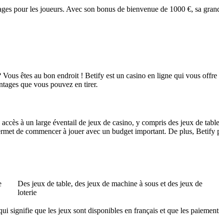
es pour les joueurs. Avec son bonus de bienvenue de 1000 €, sa grande va
ous êtes au bon endroit ! Betify est un casino en ligne qui vous offre 
ntages que vous pouvez en tirer.
cès à un large éventail de jeux de casino, y compris des jeux de table,
met de commencer à jouer avec un budget important. De plus, Betify pro
e
Des jeux de table, des jeux de machine à sous et des jeux de
loterie
 qui signifie que les jeux sont disponibles en français et que les paieme