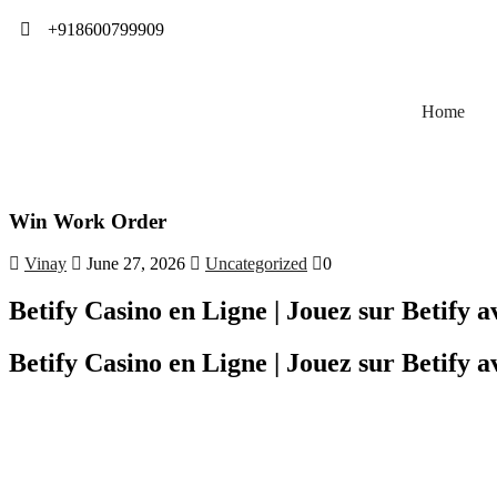
+918600799909
Home
Win Work Order
Vinay
June 27, 2026
Uncategorized
0
Betify Casino en Ligne | Jouez sur Betify a
Betify Casino en Ligne | Jouez sur Betify a