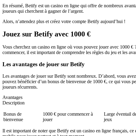
En résumé, Betify est un casino en ligne qui offre de nombreux avantag
joueurs qui cherchent à gagner de l’argent.
Alors, n’attendez plus et créez votre compte Betify aujourd’hui !
Jouez sur Betify avec 1000 €
Vous cherchez un casino en ligne où vous pouvez jouer avec 1000 € ? V
commencer, il est important de comprendre les règles du jeu et les ava
Les avantages de jouer sur Betify
Les avantages de jouer sur Betify sont nombreux. D’abord, vous avez ac
pouvez bénéficier d’un bonus de bienvenue de 1000 €, ce qui vous per
joueurs récurrents.
Avantages
Description
Bonus de
1000 € pour commencer à
Large éventail d
bienvenue
jouer
jeux
Il est important de noter que Betify est un casino en ligne français, ce