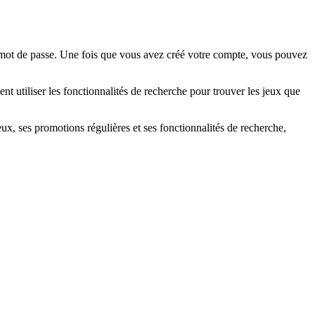
 mot de passe. Une fois que vous avez créé votre compte, vous pouvez
utiliser les fonctionnalités de recherche pour trouver les jeux que
ux, ses promotions régulières et ses fonctionnalités de recherche,