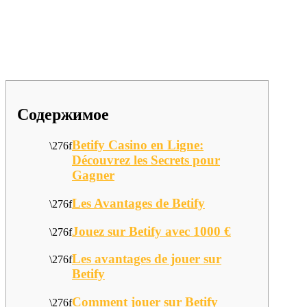
Содержимое
Betify Casino en Ligne:
Découvrez les Secrets pour
Gagner
Les Avantages de Betify
Jouez sur Betify avec 1000 €
Les avantages de jouer sur
Betify
Comment jouer sur Betify