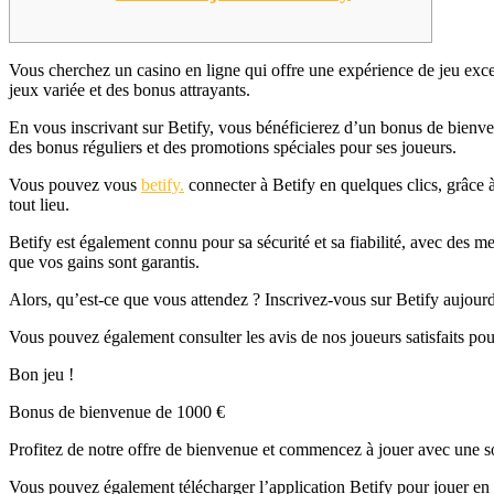
Vous cherchez un casino en ligne qui offre une expérience de jeu except
jeux variée et des bonus attrayants.
En vous inscrivant sur Betify, vous bénéficierez d’un bonus de bien
des bonus réguliers et des promotions spéciales pour ses joueurs.
Vous pouvez vous
betify.
connecter à Betify en quelques clics, grâce à
tout lieu.
Betify est également connu pour sa sécurité et sa fiabilité, avec des 
que vos gains sont garantis.
Alors, qu’est-ce que vous attendez ? Inscrivez-vous sur Betify aujou
Vous pouvez également consulter les avis de nos joueurs satisfaits pou
Bon jeu !
Bonus de bienvenue de 1000 €
Profitez de notre offre de bienvenue et commencez à jouer avec une 
Vous pouvez également télécharger l’application Betify pour jouer en l