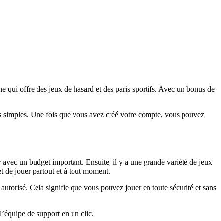
ne qui offre des jeux de hasard et des paris sportifs. Avec un bonus de
es simples. Une fois que vous avez créé votre compte, vous pouvez
avec un budget important. Ensuite, il y a une grande variété de jeux
t de jouer partout et à tout moment.
 autorisé. Cela signifie que vous pouvez jouer en toute sécurité et sans
l’équipe de support en un clic.